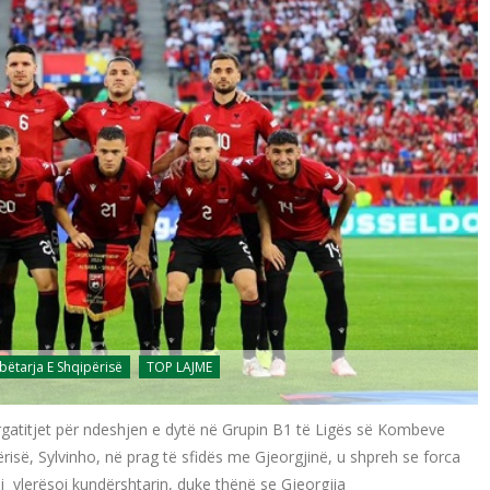
ëtarja E Shqipërisë
TOP LAJME
gatitjet për ndeshjen e dytë në Grupin B1 të Ligës së Kombeve
risë, Sylvinho, në prag të sfidës me Gjeorgjinë, u shpreh se forca
iani vlerësoi kundërshtarin, duke thënë se Gjeorgjia