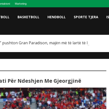
ntaktoni
Marketing
TBOLL
BASKETBOLL
HENDBOLL
SPORTE TJERA
I
 pushton Gran Paradison, majën më të lartë të Italisë
ati Për Ndeshjen Me Gjeorgjinë