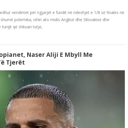
rdhur vendimet për ngjarjet e fundit në ndeshjet e 1/8 së finales në
 shumë polemika, ishin ato midis Anglisë dhe Sllovakisë dhe
 turqit që shkuan tutje,
pianet, Naser Aliji E Mbyll Me
ë Tjerët