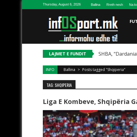
Skip to content
Thursday, August 6, 2026
Ballina
Rreth nesh
Na ko
FU
SHBA, “Dardania”
LAJMET E FUNDIT
INFO
Ballina
>
Posts tagged "Shqiperia"
TAG: SHQIPERIA
Liga E Kombeve, Shqipëria G