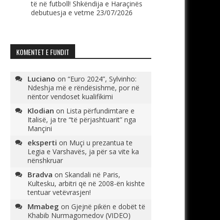
të në futboll! Shkëndija e Haraçinës
debutuesja e vetme
23/07/2026
KOMENTET E FUNDIT
Luciano
on
“Euro 2024”, Sylvinho:
Ndeshja më e rëndësishme, por në
nëntor vendoset kualifikimi
Klodian
on
Lista përfundimtare e
Italisë, ja tre “të përjashtuarit” nga
Mançini
eksperti
on
Muçi u prezantua te
Legia e Varshavës, ja për sa vite ka
nënshkruar
Bradva
on
Skandali në Paris,
Kultesku, arbitri që në 2008-ën kishte
tentuar vetëvrasjen!
Mmabeg
on
Gjejnë pikën e dobët të
Khabib Nurmagomedov (VIDEO)