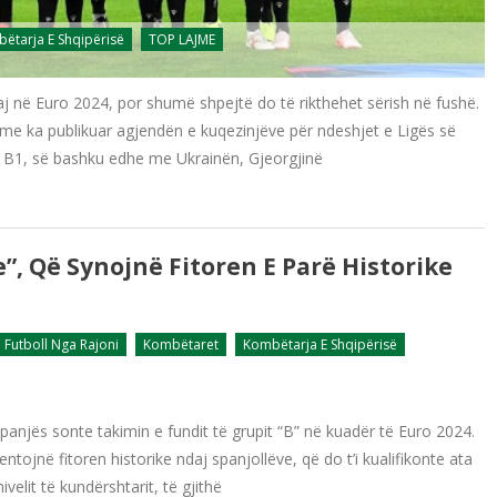
ëtarja E Shqipërisë
TOP LAJME
j në Euro 2024, por shumë shpejtë do të rikthehet sërish në fushë.
otme ka publikuar agjendën e kuqezinjëve për ndeshjet e Ligës së
 B1, së bashku edhe me Ukrainën, Gjeorgjinë
”, Që Synojnë Fitoren E Parë Historike
Futboll Nga Rajoni
Kombëtaret
Kombëtarja E Shqipërisë
panjës sonte takimin e fundit të grupit “B” në kuadër të Euro 2024.
tojnë fitoren historike ndaj spanjollëve, që do t’i kualifikonte ata
velit të kundërshtarit, të gjithë