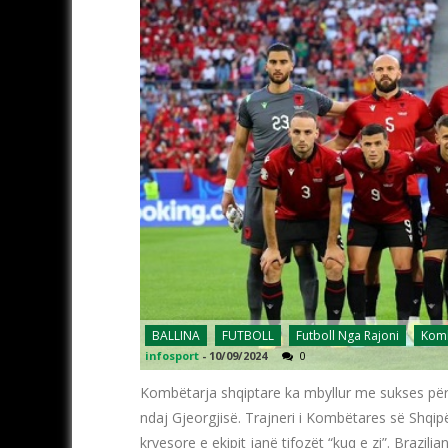
BALLINA
FUTBOLL
Futboll Nga Rajoni
Komb
infosport
-
10/09/2024
0
Kombëtarja shqiptare ka mbyllur me sukses për
ndaj Gjeorgjisë. Trajneri i Kombëtares së Shqipë
kryesore e ekipit janë tifozët “kuq e zi”. Brazil