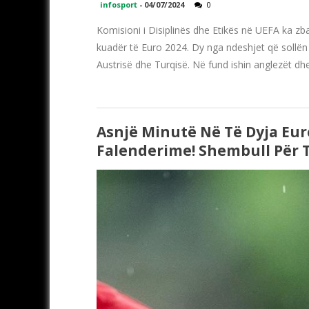
infosport
-
04/07/2024
0
Komisioni i Disiplinës dhe Etikës në UEFA ka zba
kuadër të Euro 2024. Dy nga ndeshjet që sollën
Austrisë dhe Turqisë. Në fund ishin anglezët dhe
Asnjë Minutë Në Të Dyja Euro
Falenderime! Shembull Për T