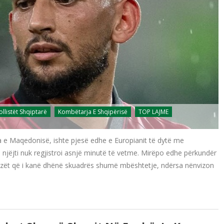
ollistët Shqiptarë
Kombëtarja E Shqipërisë
TOP LAJME
va e Maqedonisë, ishte pjesë edhe e Europianit të dytë me
 njëjti nuk regjistroi asnjë minutë të vetme. Mirëpo edhe përkundër
tifozët që i kanë dhënë skuadrës shumë mbështetje, ndërsa nënvizon