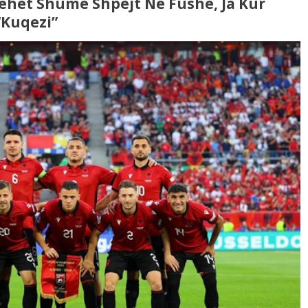
ehet Shumë Shpejt Në Fushë, Ja Kur
“kuqezi”