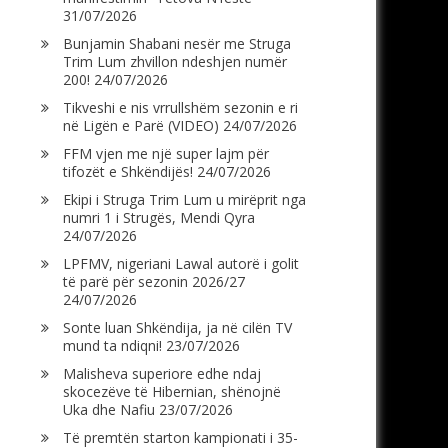
31/07/2026
Bunjamin Shabani nesër me Struga
Trim Lum zhvillon ndeshjen numër
200!
24/07/2026
Tikveshi e nis vrrullshëm sezonin e ri
në Ligën e Parë (VIDEO)
24/07/2026
FFM vjen me një super lajm për
tifozët e Shkëndijës!
24/07/2026
Ekipi i Struga Trim Lum u mirëprit nga
numri 1 i Strugës, Mendi Qyra
24/07/2026
LPFMV, nigeriani Lawal autorë i golit
të parë për sezonin 2026/27
24/07/2026
Sonte luan Shkëndija, ja në cilën TV
mund ta ndiqni!
23/07/2026
Malisheva superiore edhe ndaj
skocezëve të Hibernian, shënojnë
Uka dhe Nafiu
23/07/2026
Të premtën starton kampionati i 35-