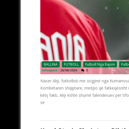
BALLINA
FUTBOLL
Futboll Nga Rajoni
Futb
infosport
-
26/06/2024
0
Naser Aliji, futbollisti me origjinë nga Kumano
Kombëtaren shqiptare, mirëpo që fatkeqësisht i
këtij fakti, Aliji është shumë falenderues për 
se