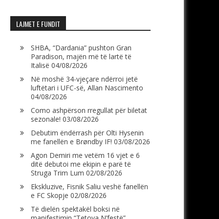
LAJMET E FUNDIT
SHBA, “Dardania” pushton Gran
Paradison, majën më të lartë të
Italisë
04/08/2026
Në moshë 34-vjeçare ndërroi jetë
luftëtari i UFC-së, Allan Nascimento
04/08/2026
Como ashpërson rregullat për biletat
sezonale!
03/08/2026
Debutim ëndërrash për Olti Hysenin
me fanellën e Brøndby IF!
03/08/2026
Agon Demiri me vetëm 16 vjet e 6
ditë debutoi me ekipin e parë të
Struga Trim Lum
02/08/2026
Ekskluzive, Fisnik Saliu veshë fanellën
e FC Skopje
02/08/2026
Të dielën spektakël boksi në
manifestimin “Tetova N’festë”