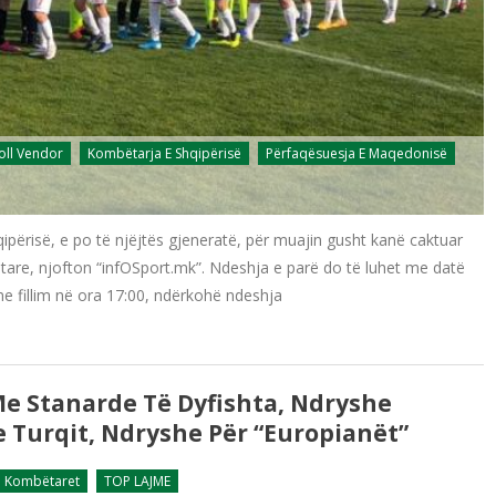
oll Vendor
Kombëtarja E Shqipërisë
Përfaqësuesja E Maqedonisë
ërisë, e po të njëjtës gjeneratë, për muajin gusht kanë caktuar
ptare, njofton “infOSport.mk”. Ndeshja e parë do të luhet me datë
e fillim në ora 17:00, ndërkohë ndeshja
Me Stanarde Të Dyfishta, Ndryshe
 Turqit, Ndryshe Për “europianët”
Kombëtaret
TOP LAJME