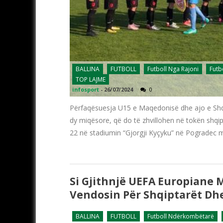
BALLINA
FUTBOLL
Futboll Nga Rajoni
Futb
TOP LAJME
infosport
-
26/07/2024
0
Përfaqësuesja U15 e Maqedonisë dhe ajo e Shqip
dy miqësore, që do të zhvillohen në tokën shqi
22 në stadiumin “Gjorgji Kyçyku” në Pogradec m
Si Gjithnjë UEFA Europiane 
Vendosin Për Shqiptarët Dhe
BALLINA
FUTBOLL
Futboll Ndërkombëtarë