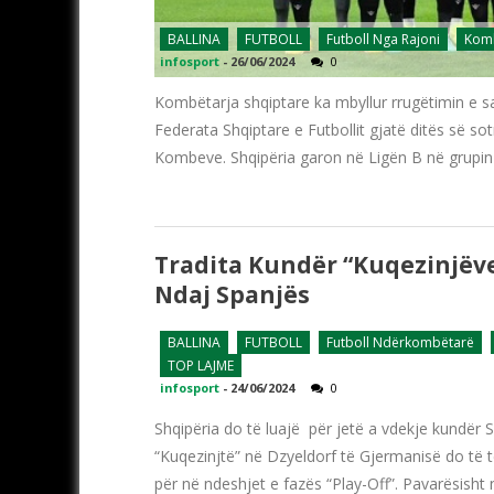
BALLINA
FUTBOLL
Futboll Nga Rajoni
Komb
infosport
-
26/06/2024
0
Kombëtarja shqiptare ka mbyllur rrugëtimin e sa
Federata Shqiptare e Futbollit gjatë ditës së s
Kombeve. Shqipëria garon në Ligën B në grupin
Tradita Kundër “kuqezinjëve
Ndaj Spanjës
BALLINA
FUTBOLL
Futboll Ndërkombëtarë
TOP LAJME
infosport
-
24/06/2024
0
Shqipëria do të luajë për jetë a vdekje kundër S
“Kuqezinjtë” në Dzyeldorf të Gjermanisë do të ten
për në ndeshjet e fazës “Play-Off”. Pavarësisht ni