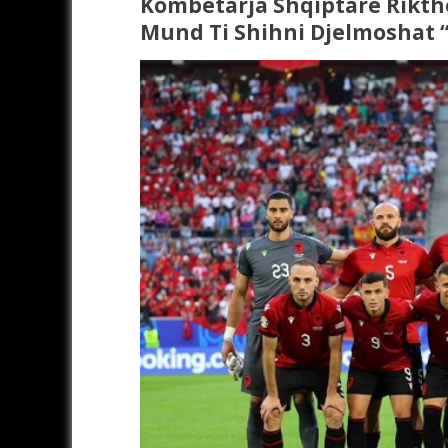
Kombëtarja Shqiptare Rikth
Mund Ti Shihni Djelmoshat 