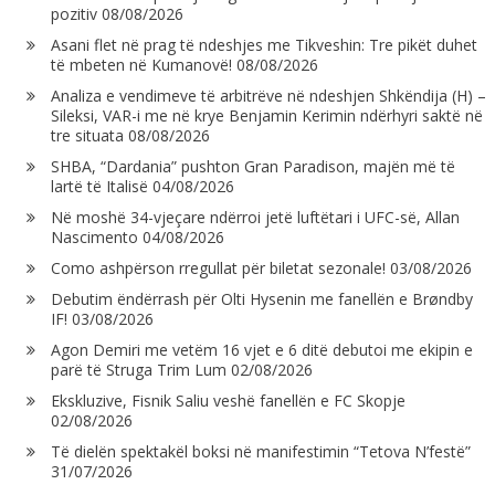
pozitiv
08/08/2026
Asani flet në prag të ndeshjes me Tikveshin: Tre pikët duhet
të mbeten në Kumanovë!
08/08/2026
Analiza e vendimeve të arbitrëve në ndeshjen Shkëndija (H) –
Sileksi, VAR-i me në krye Benjamin Kerimin ndërhyri saktë në
tre situata
08/08/2026
SHBA, “Dardania” pushton Gran Paradison, majën më të
lartë të Italisë
04/08/2026
Në moshë 34-vjeçare ndërroi jetë luftëtari i UFC-së, Allan
Nascimento
04/08/2026
Como ashpërson rregullat për biletat sezonale!
03/08/2026
Debutim ëndërrash për Olti Hysenin me fanellën e Brøndby
IF!
03/08/2026
Agon Demiri me vetëm 16 vjet e 6 ditë debutoi me ekipin e
parë të Struga Trim Lum
02/08/2026
Ekskluzive, Fisnik Saliu veshë fanellën e FC Skopje
02/08/2026
Të dielën spektakël boksi në manifestimin “Tetova N’festë”
31/07/2026