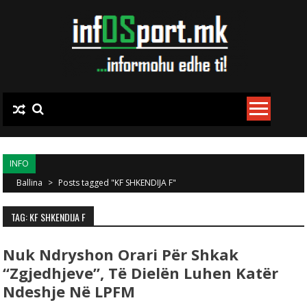
Skip to content
INFO
Ballina
>
Posts tagged "KF SHKENDIJA F"
TAG: KF SHKENDIJA F
Nuk Ndryshon Orari Për Shkak
“Zgjedhjeve”, Të Dielën Luhen Katër
Ndeshje Në LPFM