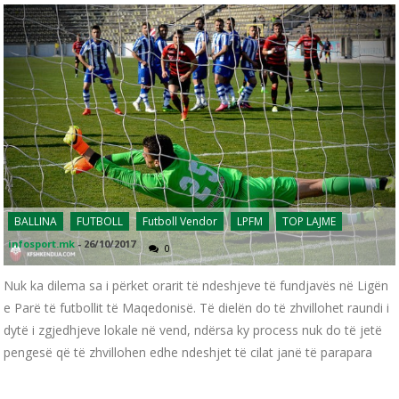
BALLINA
FUTBOLL
Futboll Vendor
LPFM
TOP LAJME
infosport.mk
-
26/10/2017
0
Nuk ka dilema sa i përket orarit të ndeshjeve të fundjavës në Ligën
e Parë të futbollit të Maqedonisë. Të dielën do të zhvillohet raundi i
dytë i zgjedhjeve lokale në vend, ndërsa ky process nuk do të jetë
pengesë që të zhvillohen edhe ndeshjet të cilat janë të parapara