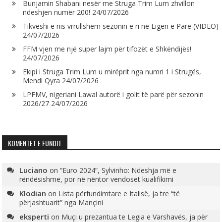
Bunjamin Shabani nesër me Struga Trim Lum zhvillon
ndeshjen numër 200!
24/07/2026
Tikveshi e nis vrrullshëm sezonin e ri në Ligën e Parë (VIDEO)
24/07/2026
FFM vjen me një super lajm për tifozët e Shkëndijës!
24/07/2026
Ekipi i Struga Trim Lum u mirëprit nga numri 1 i Strugës,
Mendi Qyra
24/07/2026
LPFMV, nigeriani Lawal autorë i golit të parë për sezonin
2026/27
24/07/2026
KOMENTET E FUNDIT
Luciano
on
“Euro 2024”, Sylvinho: Ndeshja më e
rëndësishme, por në nëntor vendoset kualifikimi
Klodian
on
Lista përfundimtare e Italisë, ja tre “të
përjashtuarit” nga Mançini
eksperti
on
Muçi u prezantua te Legia e Varshavës, ja për