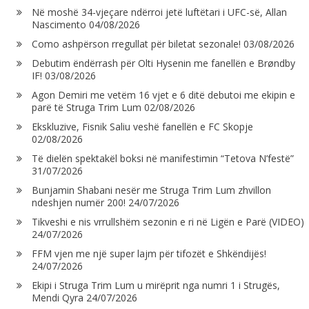
Në moshë 34-vjeçare ndërroi jetë luftëtari i UFC-së, Allan
Nascimento
04/08/2026
Como ashpërson rregullat për biletat sezonale!
03/08/2026
Debutim ëndërrash për Olti Hysenin me fanellën e Brøndby
IF!
03/08/2026
Agon Demiri me vetëm 16 vjet e 6 ditë debutoi me ekipin e
parë të Struga Trim Lum
02/08/2026
Ekskluzive, Fisnik Saliu veshë fanellën e FC Skopje
02/08/2026
Të dielën spektakël boksi në manifestimin “Tetova N’festë”
31/07/2026
Bunjamin Shabani nesër me Struga Trim Lum zhvillon
ndeshjen numër 200!
24/07/2026
Tikveshi e nis vrrullshëm sezonin e ri në Ligën e Parë (VIDEO)
24/07/2026
FFM vjen me një super lajm për tifozët e Shkëndijës!
24/07/2026
Ekipi i Struga Trim Lum u mirëprit nga numri 1 i Strugës,
Mendi Qyra
24/07/2026