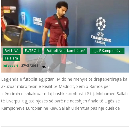
BALLINA
FUTBOLL
Futboll Ndërkombëtarë
Liga E Kampionëve
Të Tjera
infosport
-
27/05/2018
0
Legjenda e futbollit egjiptian, Mido në mënyrë të drejtëpërdrejtë ka
akuzuar mbrojtësin e Realit të Madridit, Serhio Ramos për
dëmtimin e shkaktuar ndaj bashkëkombasit të tij, Mohamed Sallah
të Liverpullit gjatë pjesës së parë në ndeshjen finale të Ligës së
Kampionëve Europian në Kiev. Sallah u dëmtua pas një dueli që