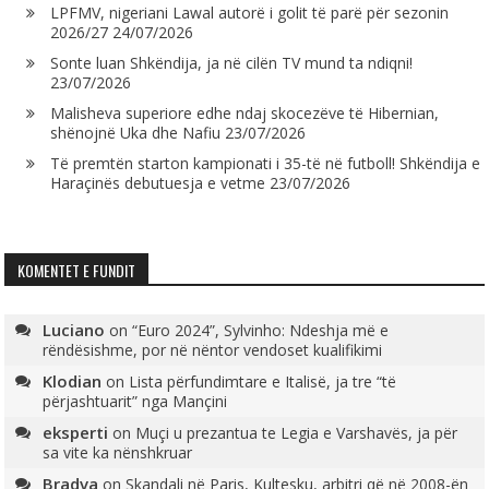
LPFMV, nigeriani Lawal autorë i golit të parë për sezonin
2026/27
24/07/2026
Sonte luan Shkëndija, ja në cilën TV mund ta ndiqni!
23/07/2026
Malisheva superiore edhe ndaj skocezëve të Hibernian,
shënojnë Uka dhe Nafiu
23/07/2026
Të premtën starton kampionati i 35-të në futboll! Shkëndija e
Haraçinës debutuesja e vetme
23/07/2026
KOMENTET E FUNDIT
Luciano
on
“Euro 2024”, Sylvinho: Ndeshja më e
rëndësishme, por në nëntor vendoset kualifikimi
Klodian
on
Lista përfundimtare e Italisë, ja tre “të
përjashtuarit” nga Mançini
eksperti
on
Muçi u prezantua te Legia e Varshavës, ja për
sa vite ka nënshkruar
Bradva
on
Skandali në Paris, Kultesku, arbitri që në 2008-ën