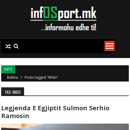
Skip to content
INFO
Ballina
>
Posts tagged "Mido"
TAG: MIDO
Legjenda E Egjiptit Sulmon Serhio
Ramosin