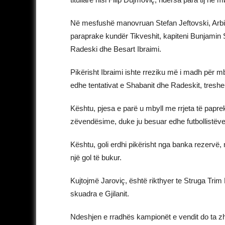
Në mesfushë manovruan Stefan Jeftovski, Arbi
paraprake kundër Tikveshit, kapiteni Bunjamin 
Radeski dhe Besart Ibraimi.
Pikërisht Ibraimi ishte rreziku më i madh për m
edhe tentativat e Shabanit dhe Radeskit, treshe kj
Kështu, pjesa e parë u mbyll me rrjeta të papr
zëvendësime, duke ju besuar edhe futbollistëve
Kështu, goli erdhi pikërisht nga banka rezervë,
një gol të bukur.
Kujtojmë Jaroviç, është rikthyer te Struga Tri
skuadra e Gjilanit.
Ndeshjen e rradhës kampionët e vendit do ta zh