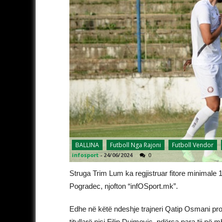
BALLINA
Futboll Nga Rajoni
Futboll Vendor
infosport
-
24/06/2024
0
Struga Trim Lum ka regjistruar fitore minimale 1
Pogradec, njofton “infOSport.mk”.
Edhe në këtë ndeshje trajneri Qatip Osmani provo
titullarë nisi Filip Dujmoviç, ndërsa para tij në 