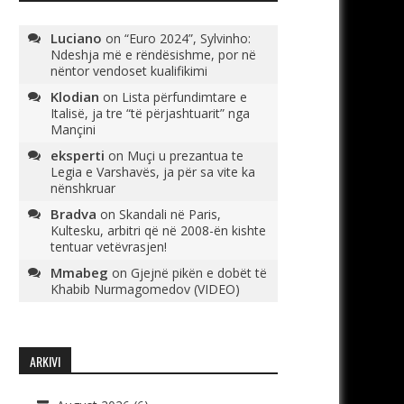
Luciano
on
“Euro 2024”, Sylvinho:
Ndeshja më e rëndësishme, por në
nëntor vendoset kualifikimi
Klodian
on
Lista përfundimtare e
Italisë, ja tre “të përjashtuarit” nga
Mançini
eksperti
on
Muçi u prezantua te
Legia e Varshavës, ja për sa vite ka
nënshkruar
Bradva
on
Skandali në Paris,
Kultesku, arbitri që në 2008-ën kishte
tentuar vetëvrasjen!
Mmabeg
on
Gjejnë pikën e dobët të
Khabib Nurmagomedov (VIDEO)
ARKIVI