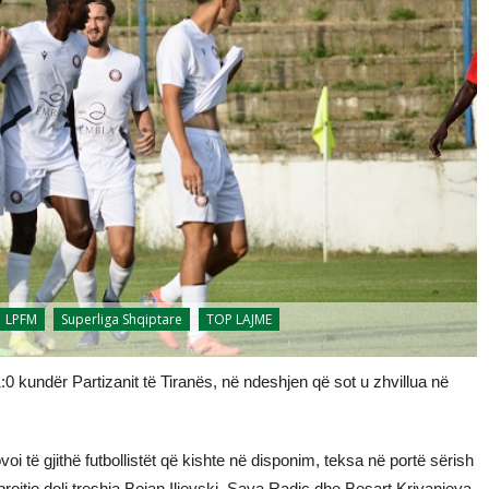
LPFM
Superliga Shqiptare
TOP LAJME
:0 kundër Partizanit të Tiranës, në ndeshjen që sot u zhvillua në
i të gjithë futbollistët që kishte në disponim, teksa në portë sërish
mbrojtje doli treshja Bojan Ilievski, Sava Radiç dhe Besart Krivanjeva.