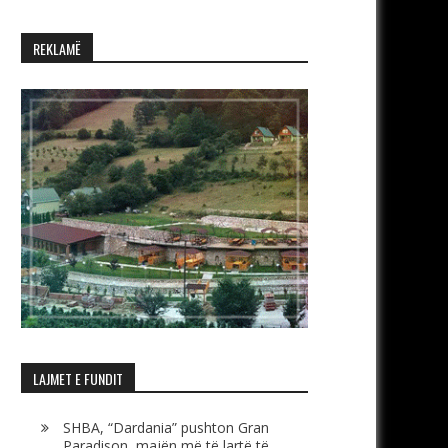
REKLAMË
LAJMET E FUNDIT
SHBA, “Dardania” pushton Gran
Paradison, majën më të lartë të