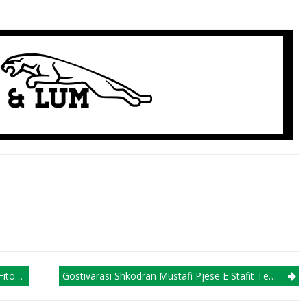
panjës
Gostivarasi Shkodran Mustafi Pjesë E Stafit Teknik Te Gjermania