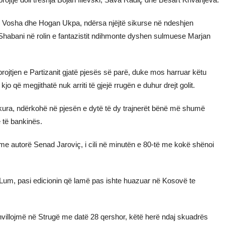
 Vosha dhe Hogan Ukpa, ndërsa njëjtë sikurse në ndeshjen
Shabani në rolin e fantazistit ndihmonte dyshen sulmuese Marjan
brojtjen e Partizanit gjatë pjesës së parë, duke mos harruar këtu
o që megjithatë nuk arriti të gjejë rrugën e duhur drejt golit.
ekura, ndërkohë në pjesën e dytë të dy trajnerët bënë më shumë
 të bankinës.
 me autorë Senad Jaroviç, i cili në minutën e 80-të me kokë shënoi
m Lum, pasi edicionin që lamë pas ishte huazuar në Kosovë te
villojmë në Strugë me datë 28 qershor, këtë herë ndaj skuadrës