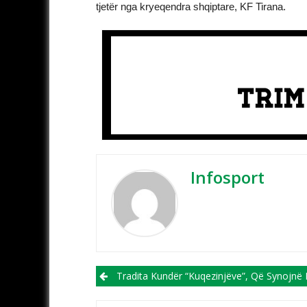
tjetër nga kryeqendra shqiptare, KF Tirana.
Infosport
Post navigation
Tradita Kundër “kuqezinjëve”, Që Synojnë Fitoren E Parë Historike Ndaj S