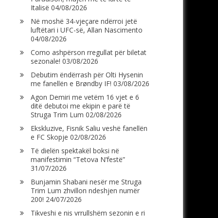
Italisë
04/08/2026
Në moshë 34-vjeçare ndërroi jetë
luftëtari i UFC-së, Allan Nascimento
04/08/2026
Como ashpërson rregullat për biletat
sezonale!
03/08/2026
Debutim ëndërrash për Olti Hysenin
me fanellën e Brøndby IF!
03/08/2026
Agon Demiri me vetëm 16 vjet e 6
ditë debutoi me ekipin e parë të
Struga Trim Lum
02/08/2026
Ekskluzive, Fisnik Saliu veshë fanellën
e FC Skopje
02/08/2026
Të dielën spektakël boksi në
manifestimin “Tetova N’festë”
31/07/2026
Bunjamin Shabani nesër me Struga
Trim Lum zhvillon ndeshjen numër
200!
24/07/2026
Tikveshi e nis vrrullshëm sezonin e ri