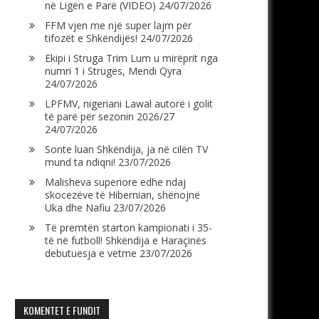
në Ligën e Parë (VIDEO)
24/07/2026
FFM vjen me një super lajm për
tifozët e Shkëndijës!
24/07/2026
Ekipi i Struga Trim Lum u mirëprit nga
numri 1 i Strugës, Mendi Qyra
24/07/2026
LPFMV, nigeriani Lawal autorë i golit
të parë për sezonin 2026/27
24/07/2026
Sonte luan Shkëndija, ja në cilën TV
mund ta ndiqni!
23/07/2026
Malisheva superiore edhe ndaj
skocezëve të Hibernian, shënojnë
Uka dhe Nafiu
23/07/2026
Të premtën starton kampionati i 35-
të në futboll! Shkëndija e Haraçinës
debutuesja e vetme
23/07/2026
KOMENTET E FUNDIT