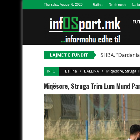
Skip to content
Thursday, August 6, 2026
Ballina
Rreth nesh
Na ko
FU
SHBA, “Dardania”
LAJMET E FUNDIT
INFO
Ballina
>
BALLINA
>
Miqësore, Struga 
Miqësore, Struga Trim Lum Mund Par