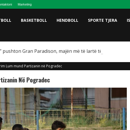
ntaktoni
Marketing
TBOLL
BASKETBOLL
HENDBOLL
SPORTE TJERA
I
 pushton Gran Paradison, majën më të lartë të Italisë
Trim Lum mund Partizanin në Pogradec
tizanin Në Pogradec