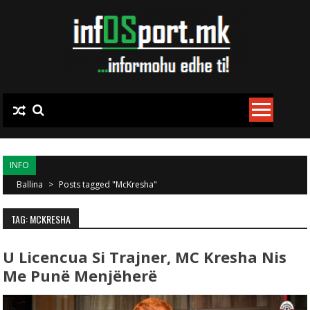
Skip to content
INFO
Ballina
>
Posts tagged "McKresha"
TAG: MCKRESHA
U Licencua Si Trajner, MC Kresha Nis
Me Punë Menjëherë