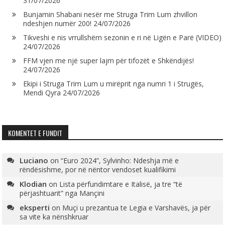
31/07/2026
Bunjamin Shabani nesër me Struga Trim Lum zhvillon
ndeshjen numër 200!
24/07/2026
Tikveshi e nis vrrullshëm sezonin e ri në Ligën e Parë (VIDEO)
24/07/2026
FFM vjen me një super lajm për tifozët e Shkëndijës!
24/07/2026
Ekipi i Struga Trim Lum u mirëprit nga numri 1 i Strugës,
Mendi Qyra
24/07/2026
KOMENTET E FUNDIT
Luciano
on
“Euro 2024”, Sylvinho: Ndeshja më e
rëndësishme, por në nëntor vendoset kualifikimi
Klodian
on
Lista përfundimtare e Italisë, ja tre “të
përjashtuarit” nga Mançini
eksperti
on
Muçi u prezantua te Legia e Varshavës, ja për
sa vite ka nënshkruar