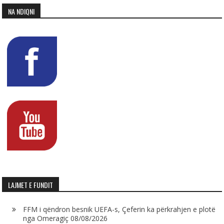
NA NDIQNI
LAJMET E FUNDIT
FFM i qëndron besnik UEFA-s, Çeferin ka përkrahjen e plotë
nga Omeragiç
08/08/2026