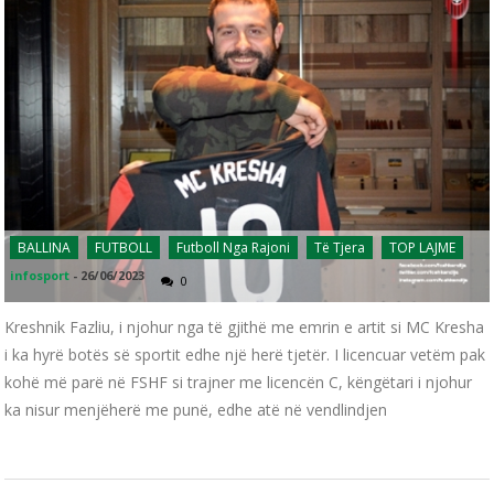
BALLINA
FUTBOLL
Futboll Nga Rajoni
Të Tjera
TOP LAJME
infosport
-
26/06/2023
0
Kreshnik Fazliu, i njohur nga të gjithë me emrin e artit si MC Kresha
i ka hyrë botës së sportit edhe një herë tjetër. I licencuar vetëm pak
kohë më parë në FSHF si trajner me licencën C, këngëtari i njohur
ka nisur menjëherë me punë, edhe atë në vendlindjen