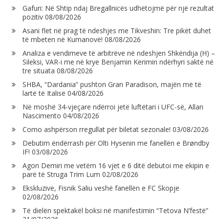
Gafuri: Në Shtip ndaj Bregallnicës udhëtojmë për një rezultat
pozitiv
08/08/2026
Asani flet në prag të ndeshjes me Tikveshin: Tre pikët duhet
të mbeten në Kumanovë!
08/08/2026
Analiza e vendimeve të arbitrëve në ndeshjen Shkëndija (H) –
Sileksi, VAR-i me në krye Benjamin Kerimin ndërhyri saktë në
tre situata
08/08/2026
SHBA, “Dardania” pushton Gran Paradison, majën më të
lartë të Italisë
04/08/2026
Në moshë 34-vjeçare ndërroi jetë luftëtari i UFC-së, Allan
Nascimento
04/08/2026
Como ashpërson rregullat për biletat sezonale!
03/08/2026
Debutim ëndërrash për Olti Hysenin me fanellën e Brøndby
IF!
03/08/2026
Agon Demiri me vetëm 16 vjet e 6 ditë debutoi me ekipin e
parë të Struga Trim Lum
02/08/2026
Ekskluzive, Fisnik Saliu veshë fanellën e FC Skopje
02/08/2026
Të dielën spektakël boksi në manifestimin “Tetova N’festë”