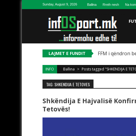
Skip to content
Sunday, August 9, 2026
Ballina
Rreth nesh
Na kon
FU
FFM i qëndron be
LAJMET E FUNDIT
INFO
Ballina
>
Posts tagged "SHKENDIJA E TET
TAG: SHKENDIJA E TETOVES
Shkëndija E Hajvalisë Konf
Tetovës!