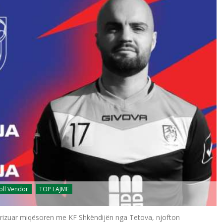
oll Vendor
TOP LAJME
rtarizuar miqësoren me KF Shkëndijën nga Tetova, njofton