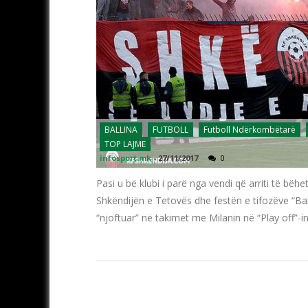
BALLINA
FUTBOLL
Futboll Ndërkombëtarë
TOP LAJME
infosport.mk
-
27/11/2017
0
Pasi u bë klubi i parë nga vendi që arriti të bëh
Shkëndijën e Tetovës dhe festën e tifozëve “Ball
“njoftuar” në takimet me Milanin në “Play off”-i