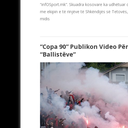
“infOSport.mk”. Skuadra kosovare ka udhëtuar d
me ekipin e të rinjëve të Shkëndijës së Tetovës
midis
“Copa 90” Publikon Video Për
“Ballistëve”