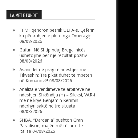
LAJMET E FUNDIT
FFM i qëndron besnik UEFA-s, Çeferin
ka përkrahjen e plotë nga Omeragiç
08/08/2026
Gafuri: Në Shtip ndaj Bregallnicës
udhëtojmë për një rezultat pozitiv
08/08/2026
Asani flet në prag të ndeshjes me
Tikveshin: Tre pikët duhet të mbeten
në Kumanovë!
08/08/2026
Analiza e vendimeve të arbitrëve në
ndeshjen Shkëndija (H) – Sileksi, VAR-i
me në krye Benjamin Kerimin
ndërhyri saktë në tre situata
08/08/2026
SHBA, “Dardania” pushton Gran
Paradison, majën më të lartë të
Italisë
04/08/2026