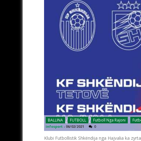
BALLINA
FUTBOLL
Futboll Nga Rajoni
Futb
infosport
-
06/02/2021
0
Klubi Futbollistik Shkëndija nga Hajvalia ka zy