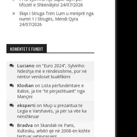
tifozët e Shkëndijës!
24/07/2026
Ekipi i Struga Trim Lum u mirëprit nga
numri 1 i Strugës, Mendi Qyra
24/07/2026
KOMENTET E FUNDIT
Luciano
on
“Euro 2024”, Sylvinho:
Ndeshja më e rëndësishme, por në
nëntor vendoset kualifikimi
Klodian
on
Lista përfundimtare e
Italisë, ja tre “të përjashtuarit” nga
Mançini
eksperti
on
Muçi u prezantua te
Legia e Varshavës, ja për sa vite ka
nënshkruar
Bradva
on
Skandali në Paris,
Kultesku, arbitri që në 2008-ën kishte
tentuar vetëvrasjen!