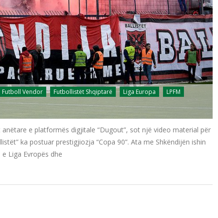
Futboll Vendor
Futbollistët Shqiptarë
Liga Europa
LPFM
et anëtare e platformës digjitale “Dugout”, sot një video material për
istët” ka postuar prestigjiozja “Copa 90”. Ata me Shkëndijën ishin
n e Liga Evropës dhe