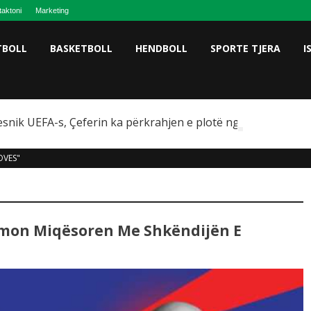
taktoni
Marketing
TBOLL
BASKETBOLL
HENDBOLL
SPORTE TJERA
I
snik UEFA-s, Çeferin ka përkrahjen e plotë nga Omeragiç
OVES"
irmon Miqësoren Me Shkëndijën E