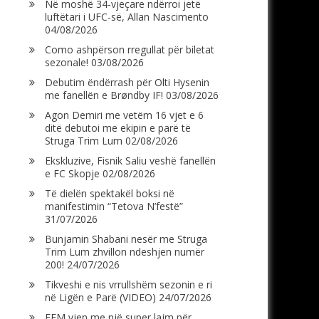
Në moshë 34-vjeçare ndërroi jetë
luftëtari i UFC-së, Allan Nascimento
04/08/2026
Como ashpërson rregullat për biletat
sezonale!
03/08/2026
Debutim ëndërrash për Olti Hysenin
me fanellën e Brøndby IF!
03/08/2026
Agon Demiri me vetëm 16 vjet e 6
ditë debutoi me ekipin e parë të
Struga Trim Lum
02/08/2026
Ekskluzive, Fisnik Saliu veshë fanellën
e FC Skopje
02/08/2026
Të dielën spektakël boksi në
manifestimin “Tetova N’festë”
31/07/2026
Bunjamin Shabani nesër me Struga
Trim Lum zhvillon ndeshjen numër
200!
24/07/2026
Tikveshi e nis vrrullshëm sezonin e ri
në Ligën e Parë (VIDEO)
24/07/2026
FFM vjen me një super lajm për