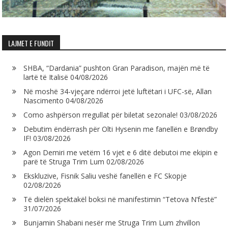
LAJMET E FUNDIT
SHBA, “Dardania” pushton Gran Paradison, majën më të
lartë të Italisë
04/08/2026
Në moshë 34-vjeçare ndërroi jetë luftëtari i UFC-së, Allan
Nascimento
04/08/2026
Como ashpërson rregullat për biletat sezonale!
03/08/2026
Debutim ëndërrash për Olti Hysenin me fanellën e Brøndby
IF!
03/08/2026
Agon Demiri me vetëm 16 vjet e 6 ditë debutoi me ekipin e
parë të Struga Trim Lum
02/08/2026
Ekskluzive, Fisnik Saliu veshë fanellën e FC Skopje
02/08/2026
Të dielën spektakël boksi në manifestimin “Tetova N’festë”
31/07/2026
Bunjamin Shabani nesër me Struga Trim Lum zhvillon