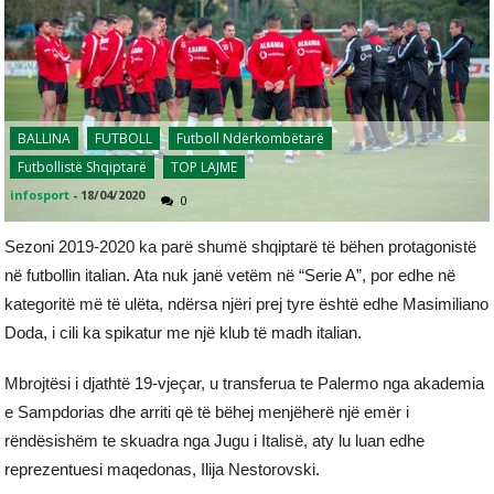
BALLINA
FUTBOLL
Futboll Ndërkombëtarë
Futbollistë Shqiptarë
TOP LAJME
infosport
-
18/04/2020
0
Sezoni 2019-2020 ka parë shumë shqiptarë të bëhen protagonistë
në futbollin italian. Ata nuk janë vetëm në “Serie A”, por edhe në
kategoritë më të ulëta, ndërsa njëri prej tyre është edhe Masimiliano
Doda, i cili ka spikatur me një klub të madh italian.
Mbrojtësi i djathtë 19-vjeçar, u transferua te Palermo nga akademia
e Sampdorias dhe arriti që të bëhej menjëherë një emër i
rëndësishëm te skuadra nga Jugu i Italisë, aty lu luan edhe
reprezentuesi maqedonas, Ilija Nestorovski.