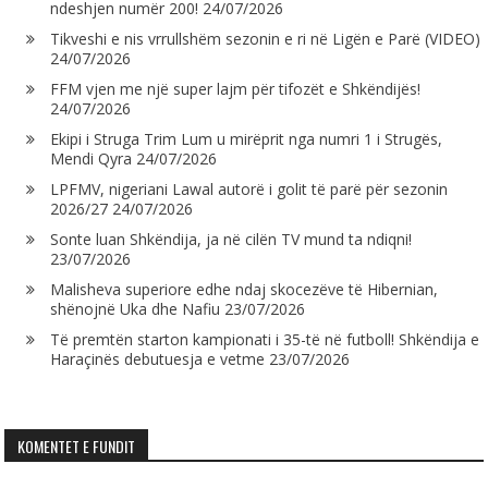
ndeshjen numër 200!
24/07/2026
Tikveshi e nis vrrullshëm sezonin e ri në Ligën e Parë (VIDEO)
24/07/2026
FFM vjen me një super lajm për tifozët e Shkëndijës!
24/07/2026
Ekipi i Struga Trim Lum u mirëprit nga numri 1 i Strugës,
Mendi Qyra
24/07/2026
LPFMV, nigeriani Lawal autorë i golit të parë për sezonin
2026/27
24/07/2026
Sonte luan Shkëndija, ja në cilën TV mund ta ndiqni!
23/07/2026
Malisheva superiore edhe ndaj skocezëve të Hibernian,
shënojnë Uka dhe Nafiu
23/07/2026
Të premtën starton kampionati i 35-të në futboll! Shkëndija e
Haraçinës debutuesja e vetme
23/07/2026
KOMENTET E FUNDIT