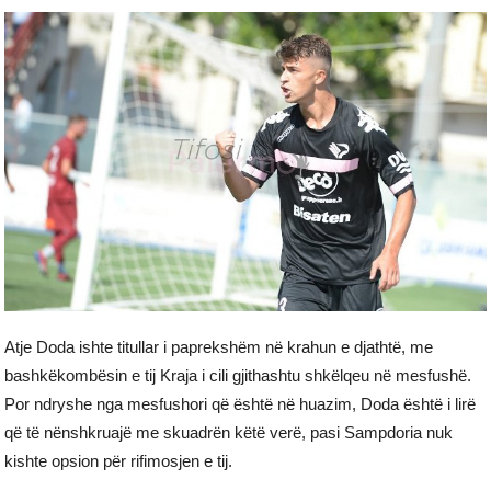
Atje Doda ishte titullar i paprekshëm në krahun e djathtë, me
bashkëkombësin e tij Kraja i cili gjithashtu shkëlqeu në mesfushë.
Por ndryshe nga mesfushori që është në huazim, Doda është i lirë
që të nënshkruajë me skuadrën këtë verë, pasi Sampdoria nuk
kishte opsion për rifimosjen e tij.