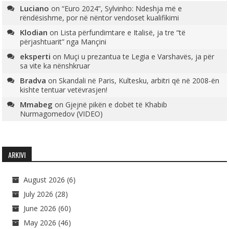
Luciano
on
“Euro 2024”, Sylvinho: Ndeshja më e
rëndësishme, por në nëntor vendoset kualifikimi
Klodian
on
Lista përfundimtare e Italisë, ja tre “të
përjashtuarit” nga Mançini
eksperti
on
Muçi u prezantua te Legia e Varshavës, ja për
sa vite ka nënshkruar
Bradva
on
Skandali në Paris, Kultesku, arbitri që në 2008-ën
kishte tentuar vetëvrasjen!
Mmabeg
on
Gjejnë pikën e dobët të Khabib
Nurmagomedov (VIDEO)
ARKIVI
August 2026
(6)
July 2026
(28)
June 2026
(60)
May 2026
(46)