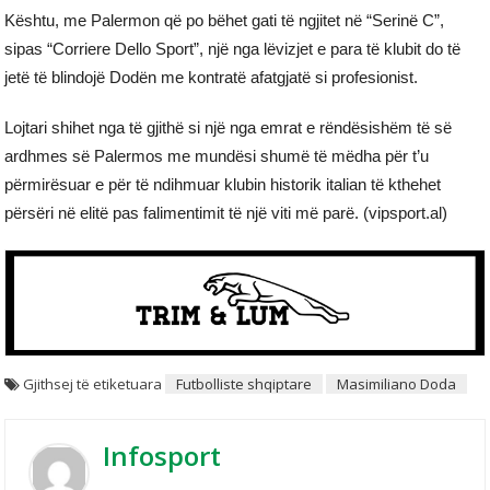
Kështu, me Palermon që po bëhet gati të ngjitet në “Serinë C”,
sipas “Corriere Dello Sport”, një nga lëvizjet e para të klubit do të
jetë të blindojë Dodën me kontratë afatgjatë si profesionist.
Lojtari shihet nga të gjithë si një nga emrat e rëndësishëm të së
ardhmes së Palermos me mundësi shumë të mëdha për t’u
përmirësuar e për të ndihmuar klubin historik italian të kthehet
përsëri në elitë pas falimentimit të një viti më parë. (vipsport.al)
Gjithsej të etiketuara
Futbolliste shqiptare
Masimiliano Doda
Infosport