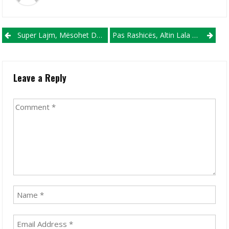
Post navigation
Super Lajm, Mësohet Data E Rifillimit Të Premierligës Angleze
Pas Rashicës, Altin Lala Merr Në Menaxhim Edhe Një Talent Tjetër Kosovar!
Leave a Reply