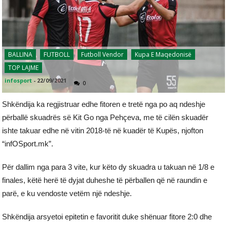
BALLINA
FUTBOLL
Futboll Vendor
Kupa E Maqedonisë
TOP LAJME
infosport
-
22/09/2021
0
Shkëndija ka regjistruar edhe fitoren e tretë nga po aq ndeshje
përballë skuadrës së Kit Go nga Pehçeva, me të cilën skuadër
ishte takuar edhe në vitin 2018-të në kuadër të Kupës, njofton
“infOSport.mk”.
Për dallim nga para 3 vite, kur këto dy skuadra u takuan në 1/8 e
finales, këtë herë të dyjat duheshe të përballen që në raundin e
parë, e ku vendoste vetëm një ndeshje.
Shkëndija arsyetoi epitetin e favoritit duke shënuar fitore 2:0 dhe