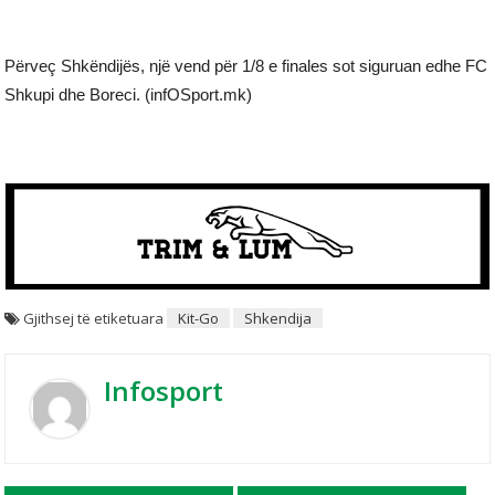
Përveç Shkëndijës, një vend për 1/8 e finales sot siguruan edhe FC
Shkupi dhe Boreci. (infOSport.mk)
Gjithsej të etiketuara
Kit-Go
Shkendija
Infosport