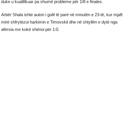
duke u kualifikuar pa shumë probleme për 1/8 e finales.
Arbër Shala ishte autori i golit të parë në minutën e 23-të, kur mjaft
mirë shfrytëzoi harkimin e Timovskit dhe në shtyllën e dytë nga
afërsia me kokë shënoi për 1:0.