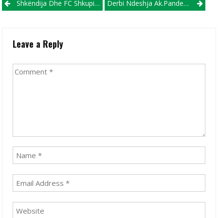
Post navigation
Shkëndija Dhe FC Shkupi Kalojnë Raundin E Parë Të Kupës, Kalon Tutje Dhe Boreci
Derbi Ndeshja Ak.Pandev-FC Shkupi Të Dielën Nën Dritën E Prohektorëve
Leave a Reply