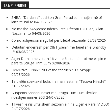
LAJMET E FUNDIT
SHBA, “Dardania” pushton Gran Paradison, majën më të
lartë të Italisë
04/08/2026
Në moshë 34-vjeçare ndërroi jetë luftëtari i UFC-së, Allan
Nascimento
04/08/2026
Como ashpërson rregullat për biletat sezonale!
03/08/2026
Debutim ëndërrash për Olti Hysenin me fanellën e Brøndby
IF!
03/08/2026
Agon Demiri me vetëm 16 vjet e 6 ditë debutoi me ekipin e
parë të Struga Trim Lum
02/08/2026
Ekskluzive, Fisnik Saliu veshë fanellën e FC Skopje
02/08/2026
Të dielën spektakël boksi në manifestimin “Tetova N’festë”
31/07/2026
Bunjamin Shabani nesër me Struga Trim Lum zhvillon
ndeshjen numër 200!
24/07/2026
Tikveshi e nis vrrullshëm sezonin e ri në Ligën e Parë (VIDEO)
24/07/2026