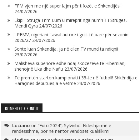
FFM vjen me një super lajm për tifozët e Shkëndijës!
24/07/2026
Ekipi i Struga Trim Lum u mirëprit nga numri 1 i Strugës,
Mendi Qyra
24/07/2026
LPFMV, nigeriani Lawal autorë i golit të parë për sezonin
2026/27
24/07/2026
Sonte luan Shkëndija, ja në cilën TV mund ta ndiqni!
23/07/2026
Malisheva superiore edhe ndaj skocezëve të Hibernian,
shënojnë Uka dhe Nafiu
23/07/2026
Të premtën starton kampionati i 35-të në futboll! Shkëndija e
Haraçinës debutuesja e vetme
23/07/2026
KOMENTET E FUNDIT
Luciano
on
“Euro 2024”, Sylvinho: Ndeshja më e
rëndësishme, por në nëntor vendoset kualifikimi