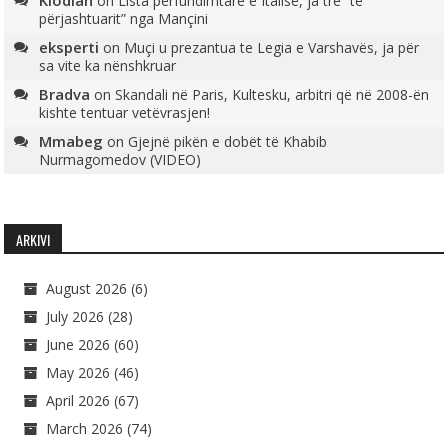
Klodian
on
Lista përfundimtare e Italisë, ja tre “të
përjashtuarit” nga Mançini
eksperti
on
Muçi u prezantua te Legia e Varshavës, ja për
sa vite ka nënshkruar
Bradva
on
Skandali në Paris, Kultesku, arbitri që në 2008-ën
kishte tentuar vetëvrasjen!
Mmabeg
on
Gjejnë pikën e dobët të Khabib
Nurmagomedov (VIDEO)
ARKIVI
August 2026
(6)
July 2026
(28)
June 2026
(60)
May 2026
(46)
April 2026
(67)
March 2026
(74)