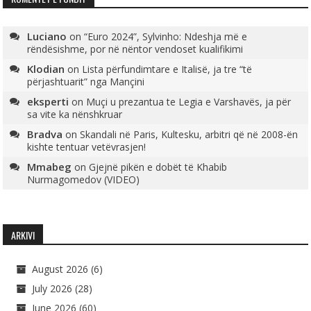
Luciano
on
“Euro 2024”, Sylvinho: Ndeshja më e
rëndësishme, por në nëntor vendoset kualifikimi
Klodian
on
Lista përfundimtare e Italisë, ja tre “të
përjashtuarit” nga Mançini
eksperti
on
Muçi u prezantua te Legia e Varshavës, ja për
sa vite ka nënshkruar
Bradva
on
Skandali në Paris, Kultesku, arbitri që në 2008-ën
kishte tentuar vetëvrasjen!
Mmabeg
on
Gjejnë pikën e dobët të Khabib
Nurmagomedov (VIDEO)
ARKIVI
August 2026
(6)
July 2026
(28)
June 2026
(60)