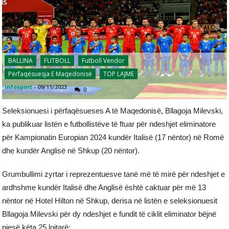
BALLINA
FUTBOLL
Futboll Vendor
Përfaqësuesja E Maqedonisë
TOP LAJME
infosport
-
09/11/2023
0
Seleksionuesi i përfaqësueses A të Maqedonisë, Bllagoja Milevski,
ka publikuar listën e futbollistëve të ftuar për ndeshjet eliminatore
për Kampionatin Europian 2024 kundër Italisë (17 nëntor) në Romë
dhe kundër Anglisë në Shkup (20 nëntor).
Grumbullimi zyrtar i reprezentuesve tanë më të mirë për ndeshjet e
ardhshme kundër Italisë dhe Anglisë është caktuar për më 13
nëntor në Hotel Hilton në Shkup, derisa në listën e seleksionuesit
Bllagoja Milevski për dy ndeshjet e fundit të ciklit eliminator bëjnë
pjesë këta 25 lojtarë: