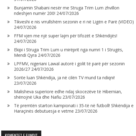
Bunjamin Shabani nesër me Struga Trim Lum zhvillon
ndeshjen numër 200!
24/07/2026
Tikveshi e nis vrrullshëm sezonin e ri në Ligën e Parë (VIDEO)
24/07/2026
FFM vjen me një super lajm për tifozët e Shkëndijës!
24/07/2026
Ekipi i Struga Trim Lum u mirëprit nga numri 1 i Strugës,
Mendi Qyra
24/07/2026
LPFMV, nigeriani Lawal autorë i golit të parë për sezonin
2026/27
24/07/2026
Sonte luan Shkëndija, ja në cilën TV mund ta ndiqni!
23/07/2026
Malisheva superiore edhe ndaj skocezëve të Hibernian,
shënojnë Uka dhe Nafiu
23/07/2026
Të premtën starton kampionati i 35-të në futboll! Shkëndija e
Haraçinës debutuesja e vetme
23/07/2026
KOMENTET E FUNDIT