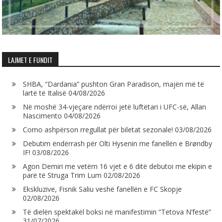
LAJMET E FUNDIT
SHBA, “Dardania” pushton Gran Paradison, majën më të
lartë të Italisë
04/08/2026
Në moshë 34-vjeçare ndërroi jetë luftëtari i UFC-së, Allan
Nascimento
04/08/2026
Como ashpërson rregullat për biletat sezonale!
03/08/2026
Debutim ëndërrash për Olti Hysenin me fanellën e Brøndby
IF!
03/08/2026
Agon Demiri me vetëm 16 vjet e 6 ditë debutoi me ekipin e
parë të Struga Trim Lum
02/08/2026
Ekskluzive, Fisnik Saliu veshë fanellën e FC Skopje
02/08/2026
Të dielën spektakël boksi në manifestimin “Tetova N’festë”
31/07/2026