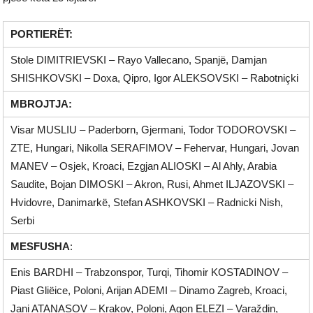
PORTIERËT:
Stole DIMITRIEVSKI – Rayo Vallecano, Spanjë, Damjan
SHISHKOVSKI – Doxa, Qipro, Igor ALEKSOVSKI – Rabotniçki
MBROJTJA:
Visar MUSLIU – Paderborn, Gjermani, Todor TODOROVSKI –
ZTE, Hungari, Nikolla SERAFIMOV – Fehervar, Hungari, Jovan
MANEV – Osjek, Kroaci, Ezgjan ALIOSKI – Al Ahly, Arabia
Saudite, Bojan DIMOSKI – Akron, Rusi, Ahmet ILJAZOVSKI –
Hvidovre, Danimarkë, Stefan ASHKOVSKI – Radnicki Nish,
Serbi
MESFUSHA
:
Enis BARDHI – Trabzonspor, Turqi, Tihomir KOSTADINOV –
Piast Gliëice, Poloni, Arijan ADEMI – Dinamo Zagreb, Kroaci,
Jani ATANASOV – Krakov, Poloni, Agon ELEZI – Varaždin,