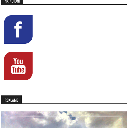
NA NDIQNI
REKLAMË