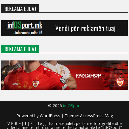
REKLAMA E JUAJ
REKLAMA E JUAJ
© 2026
infOSport
Powered by
WordPress
| Theme:
AccessPress Mag
V Ë R E J T J E – Të gjitha materialet, përfshirë fotografitë dhe
videot, janë të mbrojtura me të drejta autoriale të “infOSport”.