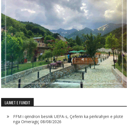
LAJMET E FUNDIT
FFM i qëndron besnik UEFA-s, Çeferin ka përkrahjen e plotë
nga Omeragiç
08/08/2026