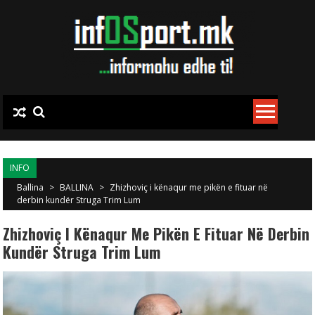
Skip to content
INFO
Ballina
>
BALLINA
>
Zhizhoviç i kënaqur me pikën e fituar në
derbin kundër Struga Trim Lum
Zhizhoviç I Kënaqur Me Pikën E Fituar Në Derbin
Kundër Struga Trim Lum