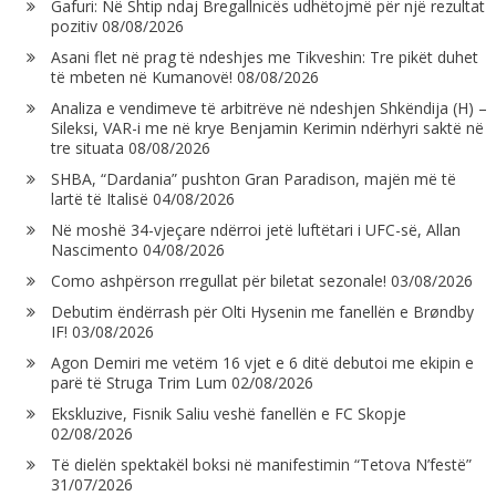
Gafuri: Në Shtip ndaj Bregallnicës udhëtojmë për një rezultat
pozitiv
08/08/2026
Asani flet në prag të ndeshjes me Tikveshin: Tre pikët duhet
të mbeten në Kumanovë!
08/08/2026
Analiza e vendimeve të arbitrëve në ndeshjen Shkëndija (H) –
Sileksi, VAR-i me në krye Benjamin Kerimin ndërhyri saktë në
tre situata
08/08/2026
SHBA, “Dardania” pushton Gran Paradison, majën më të
lartë të Italisë
04/08/2026
Në moshë 34-vjeçare ndërroi jetë luftëtari i UFC-së, Allan
Nascimento
04/08/2026
Como ashpërson rregullat për biletat sezonale!
03/08/2026
Debutim ëndërrash për Olti Hysenin me fanellën e Brøndby
IF!
03/08/2026
Agon Demiri me vetëm 16 vjet e 6 ditë debutoi me ekipin e
parë të Struga Trim Lum
02/08/2026
Ekskluzive, Fisnik Saliu veshë fanellën e FC Skopje
02/08/2026
Të dielën spektakël boksi në manifestimin “Tetova N’festë”
31/07/2026