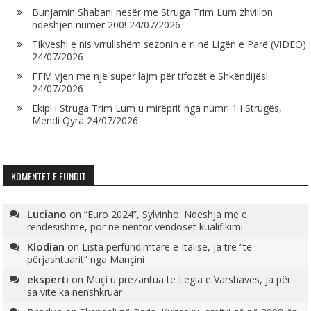
Bunjamin Shabani nesër me Struga Trim Lum zhvillon
ndeshjen numër 200!
24/07/2026
Tikveshi e nis vrrullshëm sezonin e ri në Ligën e Parë (VIDEO)
24/07/2026
FFM vjen me një super lajm për tifozët e Shkëndijës!
24/07/2026
Ekipi i Struga Trim Lum u mirëprit nga numri 1 i Strugës,
Mendi Qyra
24/07/2026
KOMENTET E FUNDIT
Luciano
on
“Euro 2024”, Sylvinho: Ndeshja më e
rëndësishme, por në nëntor vendoset kualifikimi
Klodian
on
Lista përfundimtare e Italisë, ja tre “të
përjashtuarit” nga Mançini
eksperti
on
Muçi u prezantua te Legia e Varshavës, ja për
sa vite ka nënshkruar