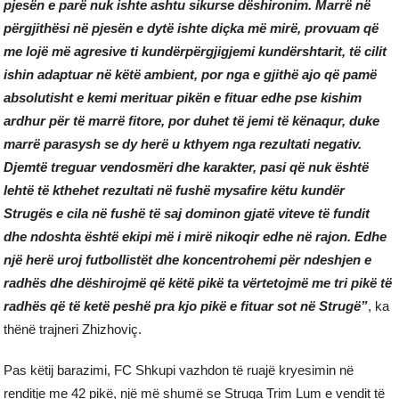
pjesën e parë nuk ishte ashtu sikurse dëshironim. Marrë në
përgjithësi në pjesën e dytë ishte diçka më mirë, provuam që
me lojë më agresive ti kundërpërgjigjemi kundërshtarit, të cilit
ishin adaptuar në këtë ambient, por nga e gjithë ajo që pamë
absolutisht e kemi merituar pikën e fituar edhe pse kishim
ardhur për të marrë fitore, por duhet të jemi të kënaqur, duke
marrë parasysh se dy herë u kthyem nga rezultati negativ.
Djemtë treguar vendosmëri dhe karakter, pasi që nuk është
lehtë të kthehet rezultati në fushë mysafire këtu kundër
Strugës e cila në fushë të saj dominon gjatë viteve të fundit
dhe ndoshta është ekipi më i mirë nikoqir edhe në rajon. Edhe
një herë uroj futbollistët dhe koncentrohemi për ndeshjen e
radhës dhe dëshirojmë që këtë pikë ta vërtetojmë me tri pikë të
radhës që të ketë peshë pra kjo pikë e fituar sot në Strugë”
, ka
thënë trajneri Zhizhoviç.
Pas këtij barazimi, FC Shkupi vazhdon të ruajë kryesimin në
renditje me 42 pikë, një më shumë se Struga Trim Lum e vendit të