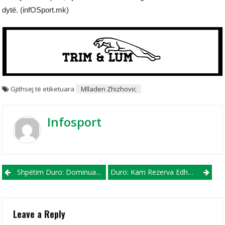
dytë. (infOSport.mk)
Gjithsej të etiketuara
Mlladen Zhizhovic
Infosport
Post navigation
Shpëtim Duro: Dominuam, Më Vjen Keq Që Nuk Fituam
Duro: Kam Rezerva Edhe Për Një Penallti Të Dytë Ndaj Ibraimit!
Leave a Reply