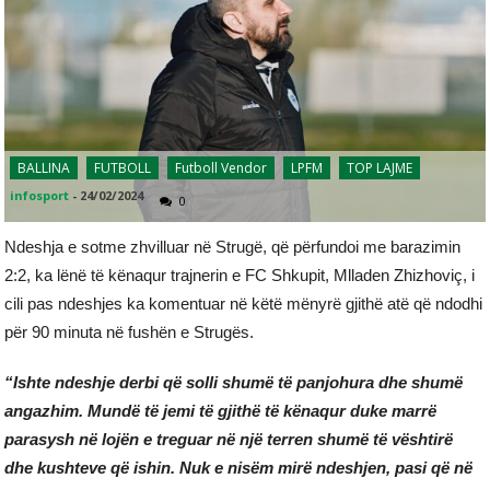
BALLINA
FUTBOLL
Futboll Vendor
LPFM
TOP LAJME
infosport
-
24/02/2024
0
Ndeshja e sotme zhvilluar në Strugë, që përfundoi me barazimin
2:2, ka lënë të kënaqur trajnerin e FC Shkupit, Mlladen Zhizhoviç, i
cili pas ndeshjes ka komentuar në këtë mënyrë gjithë atë që ndodhi
për 90 minuta në fushën e Strugës.
“Ishte ndeshje derbi që solli shumë të panjohura dhe shumë
angazhim. Mundë të jemi të gjithë të kënaqur duke marrë
parasysh në lojën e treguar në një terren shumë të vështirë
dhe kushteve që ishin. Nuk e nisëm mirë ndeshjen, pasi që në