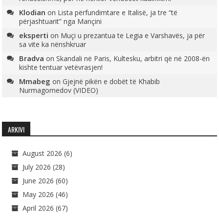
Klodian
on
Lista përfundimtare e Italisë, ja tre “të
përjashtuarit” nga Mançini
eksperti
on
Muçi u prezantua te Legia e Varshavës, ja për
sa vite ka nënshkruar
Bradva
on
Skandali në Paris, Kultesku, arbitri që në 2008-ën
kishte tentuar vetëvrasjen!
Mmabeg
on
Gjejnë pikën e dobët të Khabib
Nurmagomedov (VIDEO)
ARKIVI
August 2026
(6)
July 2026
(28)
June 2026
(60)
May 2026
(46)
April 2026
(67)