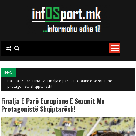
Skip to content
INFO
Ballina
>
BALLINA
>
Finalja e parë europiane e sezonit me
protagonistë shqiptarësh!
Finalja E Parë Europiane E Sezonit Me
Protagonistë Shqiptarësh!