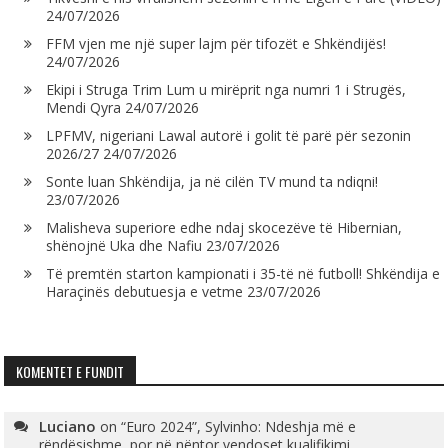
24/07/2026
FFM vjen me një super lajm për tifozët e Shkëndijës!
24/07/2026
Ekipi i Struga Trim Lum u mirëprit nga numri 1 i Strugës,
Mendi Qyra
24/07/2026
LPFMV, nigeriani Lawal autorë i golit të parë për sezonin
2026/27
24/07/2026
Sonte luan Shkëndija, ja në cilën TV mund ta ndiqni!
23/07/2026
Malisheva superiore edhe ndaj skocezëve të Hibernian,
shënojnë Uka dhe Nafiu
23/07/2026
Të premtën starton kampionati i 35-të në futboll! Shkëndija e
Haraçinës debutuesja e vetme
23/07/2026
KOMENTET E FUNDIT
Luciano
on
“Euro 2024”, Sylvinho: Ndeshja më e
rëndësishme, por në nëntor vendoset kualifikimi