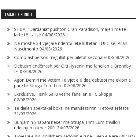
LAJMET E FUNDIT
SHBA, “Dardania” pushton Gran Paradison, majën më të
lartë të Italisë
04/08/2026
Në moshë 34-vjeçare ndërroi jetë luftëtari i UFC-së, Allan
Nascimento
04/08/2026
Como ashpërson rregullat për biletat sezonale!
03/08/2026
Debutim ëndërrash për Olti Hysenin me fanellën e Brøndby
IF!
03/08/2026
Agon Demiri me vetëm 16 vjet e 6 ditë debutoi me ekipin e
parë të Struga Trim Lum
02/08/2026
Ekskluzive, Fisnik Saliu veshë fanellën e FC Skopje
02/08/2026
Të dielën spektakël boksi në manifestimin “Tetova N’festë”
31/07/2026
Bunjamin Shabani nesër me Struga Trim Lum zhvillon
ndeshjen numër 200!
24/07/2026
Tikveshi e nis vrrullshëm sezonin e ri në Ligën e Parë (VIDEO)