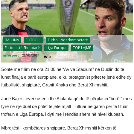
BALLINA
FUTBOLL
Futboll Ndërkombëtarë
Futbollistë Shqiptarë
Liga Europa
TOP LAJME
infosport
-
22/05/2024
0
Sonte me fillim në ora 21:00 në “Aviva Stadium” në Dublin do të
luhet finalja e parë europiane, e ku protagonist pritet të jenë edhe dy
futbollistët shqiptarë, Granit Xhaka dhe Berat Xhimshiti.
Janë Bajer Leverkuseni dhe Atalanta që do të përplasin “brirët” mes
tyre në një duel që pritet të jetë mjaft i luftuar në garën për të fituar
trofeun e Liga Europa, i dyti më i rëndësishëm në nivel klubesh.
Mbrojtësi i kombëtares shqiptare, Berat Xhimshiti kërkon të