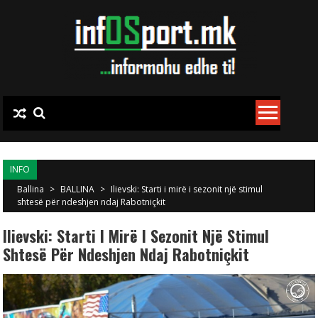
Skip to content
INFO
Ballina
>
BALLINA
>
Ilievski: Starti i mirë i sezonit një stimul
shtesë për ndeshjen ndaj Rabotniçkit
Ilievski: Starti I Mirë I Sezonit Një Stimul
Shtesë Për Ndeshjen Ndaj Rabotniçkit