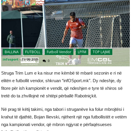
BALLINA
FUTBOLL
Futboll Vendor
LPFM
TOP LAJME
infosport
-
21/08/2025
0
Struga Trim Lum e ka nisur me këmbë të mbarë sezonin e ri në
elitën e futbollit vendor, shkruan “infOSport.mk”. Dy ndeshje, dy
fitore për ish kampionët e vendit, që ndeshjen e tyre të xhiros së
tretë do ta zhvillojnë në shtëpi përballë Rabotniçkit.
Në prag të këtij takimi, nga tabori i struganëve ka folur mbrojtësi i
krahut të djathtë, Bojan Ilievski, njëherit një nga futbollistët e vetëm
nga kampionati vendor, që mbron ngjyrat e përfaqësueses