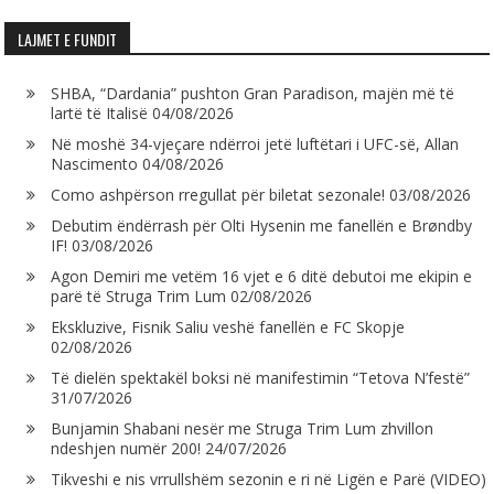
LAJMET E FUNDIT
SHBA, “Dardania” pushton Gran Paradison, majën më të
lartë të Italisë
04/08/2026
Në moshë 34-vjeçare ndërroi jetë luftëtari i UFC-së, Allan
Nascimento
04/08/2026
Como ashpërson rregullat për biletat sezonale!
03/08/2026
Debutim ëndërrash për Olti Hysenin me fanellën e Brøndby
IF!
03/08/2026
Agon Demiri me vetëm 16 vjet e 6 ditë debutoi me ekipin e
parë të Struga Trim Lum
02/08/2026
Ekskluzive, Fisnik Saliu veshë fanellën e FC Skopje
02/08/2026
Të dielën spektakël boksi në manifestimin “Tetova N’festë”
31/07/2026
Bunjamin Shabani nesër me Struga Trim Lum zhvillon
ndeshjen numër 200!
24/07/2026
Tikveshi e nis vrrullshëm sezonin e ri në Ligën e Parë (VIDEO)