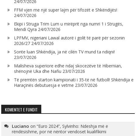
24/07/2026
FFM vjen me një super lajm për tifozët e Shkëndijës!
24/07/2026
Ekipi i Struga Trim Lum u mirëprit nga numri 1 i Strugës,
Mendi Qyra
24/07/2026
LPFMV, nigeriani Lawal autorë i golit të parë për sezonin
2026/27
24/07/2026
Sonte luan Shkëndija, ja në cilën TV mund ta ndiqni!
23/07/2026
Malisheva superiore edhe ndaj skocezëve të Hibernian,
shënojnë Uka dhe Nafiu
23/07/2026
Të premtën starton kampionati i 35-të në futboll! Shkëndija e
Haraçinës debutuesja e vetme
23/07/2026
KOMENTET E FUNDIT
Luciano
on
“Euro 2024”, Sylvinho: Ndeshja më e
rëndësishme, por në nëntor vendoset kualifikimi