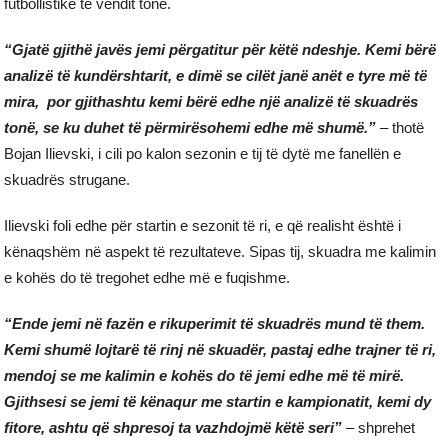
futbollistike të vendit tonë.
“
Gjatë gjithë javës jemi përgatitur për këtë ndeshje. Kemi bërë
analizë të kundërshtarit, e dimë se cilët janë anët e tyre më të
mira, por gjithashtu kemi bërë edhe një analizë të skuadrës
tonë, se ku duhet të përmirësohemi edhe më shumë.”
– thotë
Bojan Ilievski, i cili po kalon sezonin e tij të dytë me fanellën e
skuadrës strugane.
Ilievski foli edhe për startin e sezonit të ri, e që realisht është i
kënaqshëm në aspekt të rezultateve. Sipas tij, skuadra me kalimin
e kohës do të tregohet edhe më e fuqishme.
“Ende jemi në fazën e rikuperimit të skuadrës mund të them.
Kemi shumë lojtarë të rinj në skuadër, pastaj edhe trajner të ri,
mendoj se me kalimin e kohës do të jemi edhe më të mirë.
Gjithsesi se jemi të kënaqur me startin e kampionatit, kemi dy
fitore, ashtu që shpresoj ta vazhdojmë këtë seri”
– shprehet