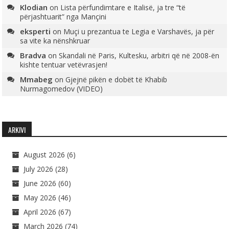
Klodian
on
Lista përfundimtare e Italisë, ja tre “të
përjashtuarit” nga Mançini
eksperti
on
Muçi u prezantua te Legia e Varshavës, ja për
sa vite ka nënshkruar
Bradva
on
Skandali në Paris, Kultesku, arbitri që në 2008-ën
kishte tentuar vetëvrasjen!
Mmabeg
on
Gjejnë pikën e dobët të Khabib
Nurmagomedov (VIDEO)
ARKIVI
August 2026
(6)
July 2026
(28)
June 2026
(60)
May 2026
(46)
April 2026
(67)
March 2026
(74)