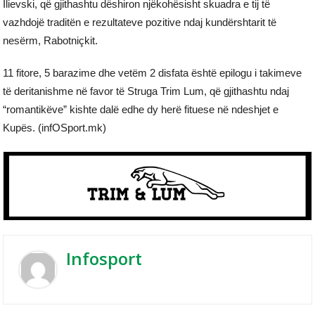
Ilievski, që gjithashtu dëshiron njëkohësisht skuadra e tij të
vazhdojë traditën e rezultateve pozitive ndaj kundërshtarit të
nesërm, Rabotniçkit.
11 fitore, 5 barazime dhe vetëm 2 disfata është epilogu i takimeve
të deritanishme në favor të Struga Trim Lum, që gjithashtu ndaj
“romantikëve” kishte dalë edhe dy herë fituese në ndeshjet e
Kupës. (infOSport.mk)
Infosport