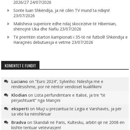
2026/27
24/07/2026
Sonte luan Shkëndija, ja në cilën TV mund ta ndiqni!
23/07/2026
Malisheva superiore edhe ndaj skocezëve të Hibernian,
shënojnë Uka dhe Nafiu
23/07/2026
Të premtën starton kampionati i 35-të në futboll! Shkëndija e
Haraçinës debutuesja e vetme
23/07/2026
KOMENTET E FUNDIT
Luciano
on
“Euro 2024”, Sylvinho: Ndeshja më e
rëndësishme, por në nëntor vendoset kualifikimi
Klodian
on
Lista përfundimtare e Italisë, ja tre “të
përjashtuarit” nga Mançini
eksperti
on
Muçi u prezantua te Legia e Varshavës, ja për
sa vite ka nënshkruar
Bradva
on
Skandali në Paris, Kultesku, arbitri që në 2008-ën
kishte tentuar vetëvrasjen!