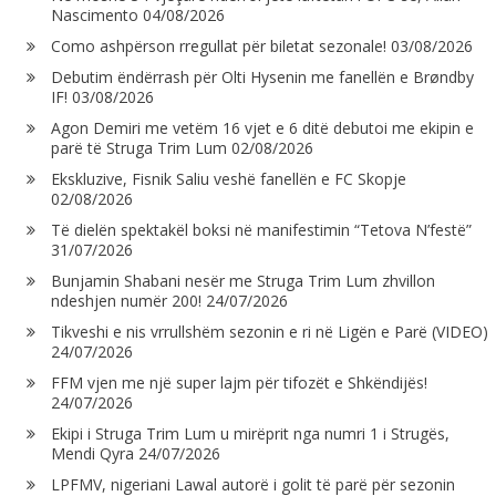
Nascimento
04/08/2026
Como ashpërson rregullat për biletat sezonale!
03/08/2026
Debutim ëndërrash për Olti Hysenin me fanellën e Brøndby
IF!
03/08/2026
Agon Demiri me vetëm 16 vjet e 6 ditë debutoi me ekipin e
parë të Struga Trim Lum
02/08/2026
Ekskluzive, Fisnik Saliu veshë fanellën e FC Skopje
02/08/2026
Të dielën spektakël boksi në manifestimin “Tetova N’festë”
31/07/2026
Bunjamin Shabani nesër me Struga Trim Lum zhvillon
ndeshjen numër 200!
24/07/2026
Tikveshi e nis vrrullshëm sezonin e ri në Ligën e Parë (VIDEO)
24/07/2026
FFM vjen me një super lajm për tifozët e Shkëndijës!
24/07/2026
Ekipi i Struga Trim Lum u mirëprit nga numri 1 i Strugës,
Mendi Qyra
24/07/2026
LPFMV, nigeriani Lawal autorë i golit të parë për sezonin