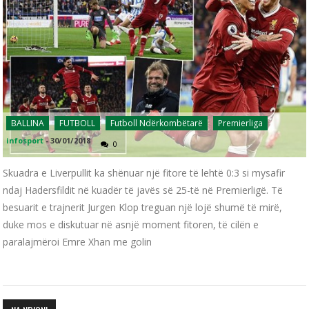
BALLINA
FUTBOLL
Futboll Ndërkombëtarë
Premierliga
infosport
-
30/01/2018
0
Skuadra e Liverpullit ka shënuar një fitore të lehtë 0:3 si mysafir
ndaj Hadersfildit në kuadër të javës së 25-të në Premierligë. Të
besuarit e trajnerit Jurgen Klop treguan një lojë shumë të mirë,
duke mos e diskutuar në asnjë moment fitoren, të cilën e
paralajmëroi Emre Xhan me golin