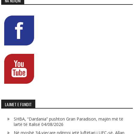
NA NDIQNI
LAJMET E FUNDIT
SHBA, “Dardania” pushton Gran Paradison, majën më të
lartë të Italisë
04/08/2026
Në moshë 34-vjeçare ndërroi jetë luftëtari i UFC-së, Allan