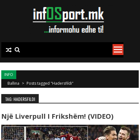
Skip to content
INFO
Ballina
>
Posts tagged "Hadersfildi"
TAG: HADERSFILDI
Një Liverpull I Frikshëm! (VIDEO)