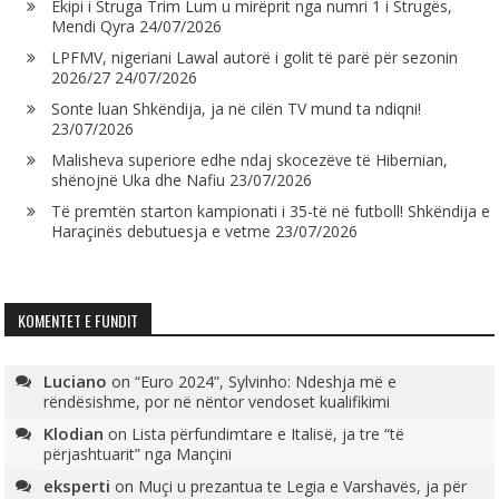
Ekipi i Struga Trim Lum u mirëprit nga numri 1 i Strugës,
Mendi Qyra
24/07/2026
LPFMV, nigeriani Lawal autorë i golit të parë për sezonin
2026/27
24/07/2026
Sonte luan Shkëndija, ja në cilën TV mund ta ndiqni!
23/07/2026
Malisheva superiore edhe ndaj skocezëve të Hibernian,
shënojnë Uka dhe Nafiu
23/07/2026
Të premtën starton kampionati i 35-të në futboll! Shkëndija e
Haraçinës debutuesja e vetme
23/07/2026
KOMENTET E FUNDIT
Luciano
on
“Euro 2024”, Sylvinho: Ndeshja më e
rëndësishme, por në nëntor vendoset kualifikimi
Klodian
on
Lista përfundimtare e Italisë, ja tre “të
përjashtuarit” nga Mançini
eksperti
on
Muçi u prezantua te Legia e Varshavës, ja për