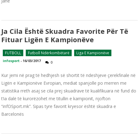
Janë
Ja Cila Është Skuadra Favorite Për Të
Fituar Ligën E Kampionëve
FUTBOLL
Futboll Ndërkombëtarë
Liga E Kampionëve
infosport
-
16/03/2017
0
Kur jemi në prag të hedhjesh së shortit të ndeshjeve çerekfinale në
Ligën e Kampionëve Evropian, mediat spanjolle po merren me
statistika rreth asaj se cila prej skuadrave të kualifikuara në fund do
t’ia dalë të kurorëzohet me titullin e kampionit, njofton
“infOSport.mk”. Sipas tyre favorit kryesor është skuadra e
Barcelonës