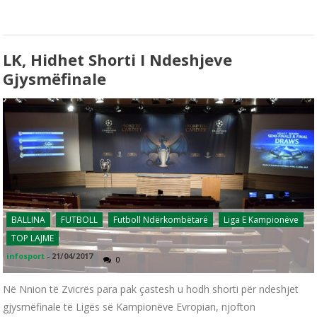
LK, Hidhet Shorti I Ndeshjeve
Gjysmëfinale
BALLINA
FUTBOLL
Futboll Ndërkombëtarë
Liga E Kampionëve
TOP LAJME
infosport
-
21/04/2017
0
Në Nnion të Zvicrës para pak çastesh u hodh shorti për ndeshjet
gjysmëfinale të Ligës së Kampionëve Evropian, njofton