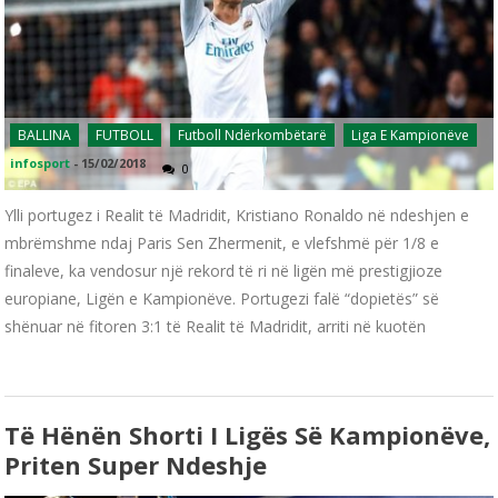
BALLINA
FUTBOLL
Futboll Ndërkombëtarë
Liga E Kampionëve
infosport
-
15/02/2018
0
Ylli portugez i Realit të Madridit, Kristiano Ronaldo në ndeshjen e
mbrëmshme ndaj Paris Sen Zhermenit, e vlefshmë për 1/8 e
finaleve, ka vendosur një rekord të ri në ligën më prestigjioze
europiane, Ligën e Kampionëve. Portugezi falë “dopietës” së
shënuar në fitoren 3:1 të Realit të Madridit, arriti në kuotën
Të Hënën Shorti I Ligës Së Kampionëve,
Priten Super Ndeshje