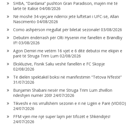
SHBA, “Dardania” pushton Gran Paradison, majën më të
lartë të Italisë
04/08/2026
Në moshë 34-vjeçare ndërroi jetë luftëtari i UFC-së, Allan
Nascimento
04/08/2026
Como ashpërson rregullat për biletat sezonale!
03/08/2026
Debutim ëndërrash për Olti Hysenin me fanellën e Brøndby
IF!
03/08/2026
Agon Demiri me vetëm 16 vjet e 6 ditë debutoi me ekipin e
parë të Struga Trim Lum
02/08/2026
Ekskluzive, Fisnik Saliu veshë fanellën e FC Skopje
02/08/2026
Të dielën spektakël boksi në manifestimin “Tetova N’festë”
31/07/2026
Bunjamin Shabani nesër me Struga Trim Lum zhvillon
ndeshjen numër 200!
24/07/2026
Tikveshi e nis vrrullshëm sezonin e ri në Ligën e Parë (VIDEO)
24/07/2026
FFM vjen me një super lajm për tifozët e Shkëndijës!
24/07/2026