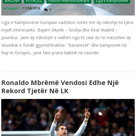
BALLINA
FUTBOLL
Futboll Ndërkombëtarë
Liga E Kampionëve
infosport
-
11/04/2018
0
Liga e Kampionëve Europian vazhdon sonte me dy ndeshje të tjera
mjaft interesante. Bajern Munih – Sevilja dhe Real Madrid –
Juventus janë dy ndeshjet e radhës nga të cilat do të mësohen dy
skuadrat e fundit gjysmëfinaliste. “Bavarezët” dhe kampionët në
fuqi të Evropës, janë fare pranë kalimit në raundin
Ronaldo Mbrëmë Vendosi Edhe Një
Rekord Tjetër Në LK