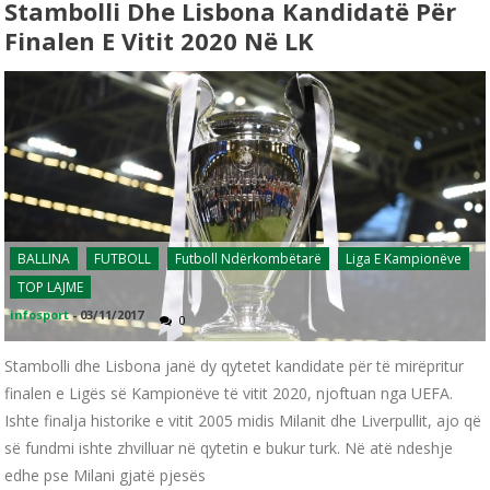
Stambolli Dhe Lisbona Kandidatë Për
Finalen E Vitit 2020 Në LK
BALLINA
FUTBOLL
Futboll Ndërkombëtarë
Liga E Kampionëve
TOP LAJME
infosport
-
03/11/2017
0
Stambolli dhe Lisbona janë dy qytetet kandidate për të mirëpritur
finalen e Ligës së Kampionëve të vitit 2020, njoftuan nga UEFA.
Ishte finalja historike e vitit 2005 midis Milanit dhe Liverpullit, ajo që
së fundmi ishte zhvilluar në qytetin e bukur turk. Në atë ndeshje
edhe pse Milani gjatë pjesës