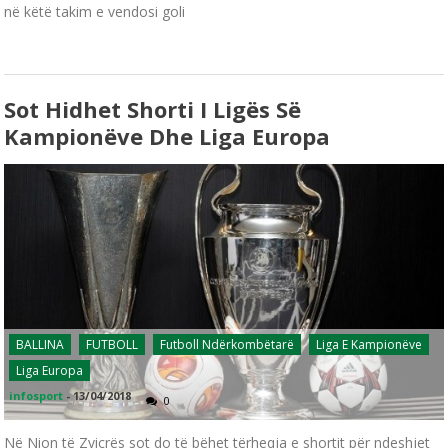
në këtë takim e vendosi goli
Sot Hidhet Shorti I Ligës Së
Kampionëve Dhe Liga Europa
BALLINA
FUTBOLL
Futboll Ndërkombëtarë
Liga E Kampionëve
Liga Europa
infosport
-
13/04/2018
0
Në Nion të Zvicrës sot do të bëhet tërheqja e shortit për ndeshjet