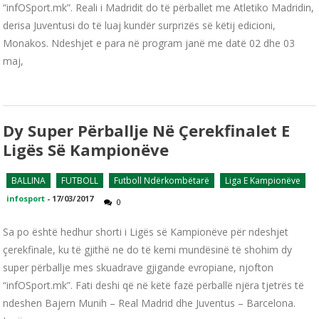
“infOSport.mk”. Reali i Madridit do të përballet me Atletiko Madridin,
derisa Juventusi do të luaj kundër surprizës së këtij edicioni,
Monakos. Ndeshjet e para në program janë me datë 02 dhe 03
maj,
Dy Super Përballje Në Çerekfinalet E
Ligës Së Kampionëve
BALLINA
FUTBOLL
Futboll Ndërkombëtarë
Liga E Kampionëve
infosport
-
17/03/2017
0
Sa po është hedhur shorti i Ligës së Kampionëve për ndeshjet
çerekfinale, ku të gjithë ne do të kemi mundësinë të shohim dy
super përballje mes skuadrave gjigande evropiane, njofton
“infOSport.mk”. Fati deshi që në këtë fazë përballë njëra tjetrës të
ndeshen Bajern Munih – Real Madrid dhe Juventus – Barcelona.