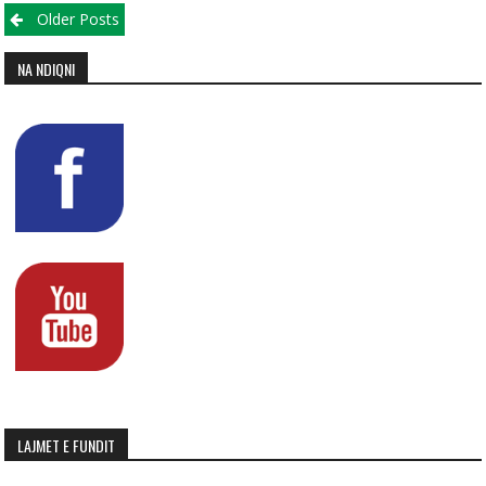
Posts navigation
Older Posts
NA NDIQNI
LAJMET E FUNDIT