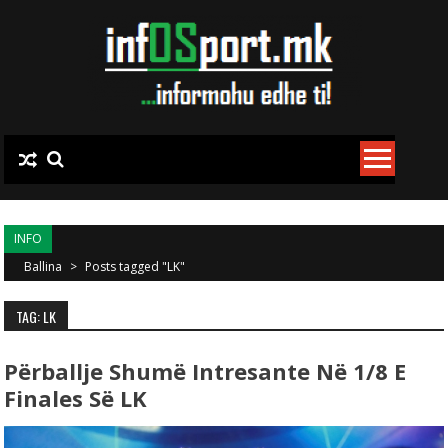
Skip to content
INFO
Ballina
>
Posts tagged "LK"
TAG: LK
Përballje Shumë Intresante Në 1/8 E
Finales Së LK