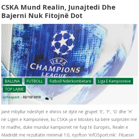
CSKA Mund Realin, Junajtedi Dhe
Bajerni Nuk Fitojnë Dot
BALLINA
FUTBOLL
Futboll Ndërkombëtarë
Liga E Kampionëve
TOP LAJME
infosport
-
02/10/2018
0
Janë mbyllur ndeshjet e xhiros së dytë në grupet 'E', 'F', 'G' dhe 'H'
në Ligën e Kampionëve, ku CSKA-ja e Moskës ka bërë surprizën më
të madhe, duke mundur kampionët në fuqi të Europës, Realin e
Madridit me rezultatin minimal 1:0, njofton 'infOSport.mk'. Fituesin