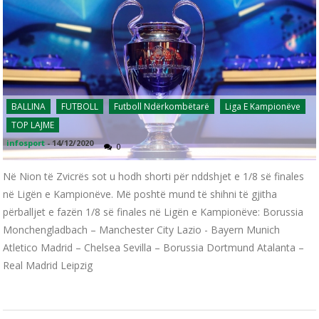
BALLINA
FUTBOLL
Futboll Ndërkombëtarë
Liga E Kampionëve
TOP LAJME
infosport
-
14/12/2020
0
Në Nion të Zvicrës sot u hodh shorti për nddshjet e 1/8 së finales
në Ligën e Kampionëve. Më poshtë mund të shihni të gjitha
përballjet e fazën 1/8 së finales në Ligën e Kampionëve: Borussia
Monchengladbach – Manchester City Lazio - Bayern Munich
Atletico Madrid – Chelsea Sevilla – Borussia Dortmund Atalanta –
Real Madrid Leipzig