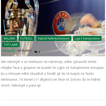
BALLINA
FUTBOLL
Futboll Ndërkombëtarë
Liga E Kampionëve
TOP LAJME
infosport
-
07/12/2017
0
Me ndeshjet e së mërkurës në mbrëmje, edhe zyrtarisht është
mbyllur faza e grupeve në kuadër të Ligës së Kampionëve Evropian,
ku u mësuan edhe skuadrat e fundit që do të luajnë në fazën
eliminuese. Të hënën (11 dhjetor) në Nion të Zvicrës do të hidhet
shorti. Ndeshjet e para që