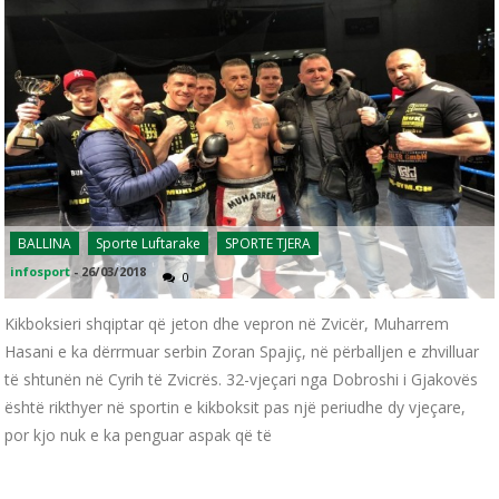
BALLINA
Sporte Luftarake
SPORTE TJERA
infosport
-
26/03/2018
0
Kikboksieri shqiptar që jeton dhe vepron në Zvicër, Muharrem
Hasani e ka dërrmuar serbin Zoran Spajiç, në përballjen e zhvilluar
të shtunën në Cyrih të Zvicrës. 32-vjeçari nga Dobroshi i Gjakovës
është rikthyer në sportin e kikboksit pas një periudhe dy vjeçare,
por kjo nuk e ka penguar aspak që të