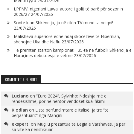
Mendi Qyra
24/07/2026
LPFMV, nigeriani Lawal autorë i golit të parë për sezonin
2026/27
24/07/2026
Sonte luan Shkëndija, ja në cilën TV mund ta ndiqni!
23/07/2026
Malisheva superiore edhe ndaj skocezëve të Hibernian,
shënojnë Uka dhe Nafiu
23/07/2026
Të premtën starton kampionati i 35-të në futboll! Shkëndija e
Haraçinës debutuesja e vetme
23/07/2026
KOMENTET E FUNDIT
Luciano
on
“Euro 2024”, Sylvinho: Ndeshja më e
rëndësishme, por në nëntor vendoset kualifikimi
Klodian
on
Lista përfundimtare e Italisë, ja tre “të
përjashtuarit” nga Mançini
eksperti
on
Muçi u prezantua te Legia e Varshavës, ja për
sa vite ka nënshkruar