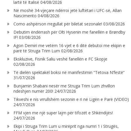
lartë të Italisë
04/08/2026
Në moshë 34-vjeçare ndërroi jetë luftëtari i UFC-së, Allan
Nascimento
04/08/2026
Como ashpërson rregullat për biletat sezonale!
03/08/2026
Debutim ëndërrash për Olti Hysenin me fanellën e Brøndby
IF!
03/08/2026
Agon Demiri me vetëm 16 vjet e 6 ditë debutoi me ekipin e
parë të Struga Trim Lum
02/08/2026
Ekskluzive, Fisnik Saliu veshë fanellën e FC Skopje
02/08/2026
Të dielën spektakël boksi në manifestimin “Tetova N’festë”
31/07/2026
Bunjamin Shabani nesër me Struga Trim Lum zhvillon
ndeshjen numër 200!
24/07/2026
Tikveshi e nis vrrullshëm sezonin e ri në Ligën e Parë (VIDEO)
24/07/2026
FFM vjen me një super lajm për tifozët e Shkëndijës!
24/07/2026
Ekipi i Struga Trim Lum u mirëprit nga numri 1 i Strugës,