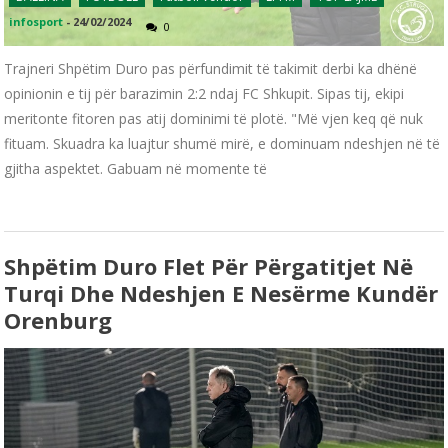
infosport
-
24/02/2024
0
Trajneri Shpëtim Duro pas përfundimit të takimit derbi ka dhënë
opinionin e tij për barazimin 2:2 ndaj FC Shkupit. Sipas tij, ekipi
meritonte fitoren pas atij dominimi të plotë. "Më vjen keq që nuk
fituam. Skuadra ka luajtur shumë mirë, e dominuam ndeshjen në të
gjitha aspektet. Gabuam në momente të
Shpëtim Duro Flet Për Përgatitjet Në
Turqi Dhe Ndeshjen E Nesërme Kundër
Orenburg