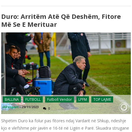
Duro: Arritëm Atë Që Deshëm, Fitore
Më Se E Merituar
BALLINA
FUTBOLL
Futboll Vendor
LPFM
TOP LAJME
infosport
-
29/11/2023
0
Shpëtim Duro ka folur pas fitores ndaj Vardarit në Shkup, ndeshje
kjo e vlefshme për javën e 16-të në Ligën e Parë. Skuadra strugane