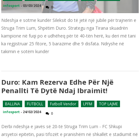
infosport
-
03/03/2024
0
Ndeshja e sotme kundër Sileksit do të jetë një jubile për trajnerin e
Struga Trim Lum, Shpëtim Duro. Strategu nga Tirana skuadrën
kampione në fuqi po e udhëheq për të 40-tën herë, ku deri më tani
ka regjistruar 25 fitore, 5 barazime dhe 9 disfata. Ndryshe në
takimin e sotëm kundër
Duro: Kam Rezerva Edhe Për Një
Penallti Të Dytë Ndaj Ibraimit!
BALLINA
FUTBOLL
Futboll Vendor
LPFM
TOP LAJME
infosport
-
24/02/2024
0
Derbi ndeshja e javës së 20-të Struga Trim Lum - FC Shkupi
arsyetoi epitetin, pasi tifozët e pranishëm në shkallët e stadiumit në