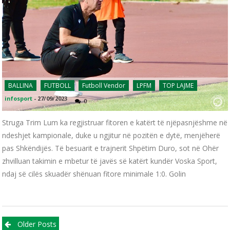
BALLINA
FUTBOLL
Futboll Vendor
LPFM
TOP LAJME
infosport
-
27/09/2023
0
Struga Trim Lum ka regjistruar fitoren e katërt të njëpasnjëshme në
ndeshjet kampionale, duke u ngjitur në pozitën e dytë, menjëherë
pas Shkëndijës. Të besuarit e trajnerit Shpëtim Duro, sot në Ohër
zhvilluan takimin e mbetur të javës së katërt kundër Voska Sport,
ndaj së cilës skuadër shënuan fitore minimale 1:0. Golin
Posts navigation
Older Posts