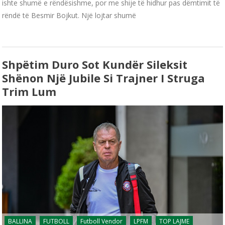
ishte shumë e rëndësishme, por me shije të hidhur pas dëmtimit të
rëndë të Besmir Bojkut. Një lojtar shumë
Shpëtim Duro Sot Kundër Sileksit
Shënon Një Jubile Si Trajner I Struga
Trim Lum
BALLINA
FUTBOLL
Futboll Vendor
LPFM
TOP LAJME