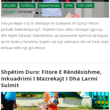
BALLINA
FUTBOLL
Futboll Vendor
LPFM
TOP LAJME
infosport
-
24/10/2023
0
Pasi pa ekipin e tij të shkëlqejë në stadiumin në Gjorçe Petrov
përballë Makedonija GJ.P, Shpëtim Duro ishte i kënaqur nga loja
dhe shpirti luftarak i futbollistëve, që pavarësisht epërsisë që krijuan
që në fazën e hershme, luajtën një lojë sulmuese deri në fund, duke
kërkuar edhe një gol shtesë
Shpëtim Duro: Fitore E Rëndësishme,
Inkuadrimi I Mazrekajt I Dha Larmi
Sulmit