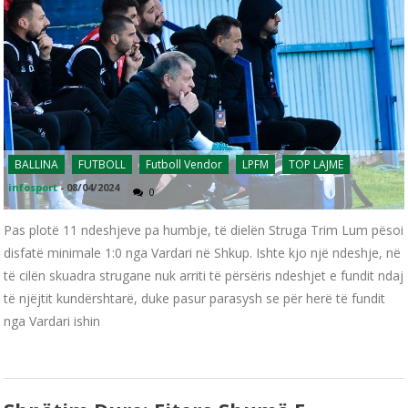
BALLINA
FUTBOLL
Futboll Vendor
LPFM
TOP LAJME
infosport
-
08/04/2024
0
Pas plotë 11 ndeshjeve pa humbje, të dielën Struga Trim Lum pësoi
disfatë minimale 1:0 nga Vardari në Shkup. Ishte kjo një ndeshje, në
të cilën skuadra strugane nuk arriti të përsëris ndeshjet e fundit ndaj
të njëjtit kundërshtarë, duke pasur parasysh se për herë të fundit
nga Vardari ishin