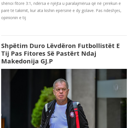
shënoi fitore 3:1, ndërsa e njëjta u paralajmërua që në çerekun e
parë të takimit, kur ata kishin epërsinë e dy golave. Pas ndeshjes,
opinionin e tij
Shpëtim Duro Lëvdëron Futbollistët E
Tij Pas Fitores Së Pastërt Ndaj
Makedonija GJ.P