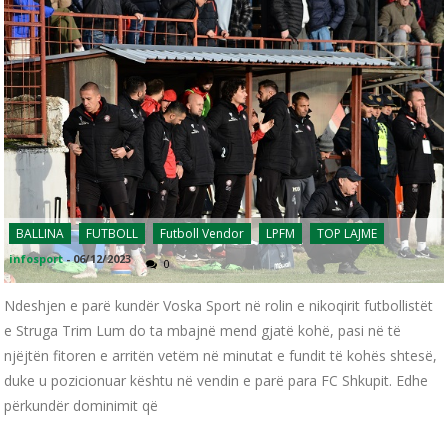
BALLINA
FUTBOLL
Futboll Vendor
LPFM
TOP LAJME
infosport
-
06/12/2023
0
Ndeshjen e parë kundër Voska Sport në rolin e nikoqirit futbollistët
e Struga Trim Lum do ta mbajnë mend gjatë kohë, pasi në të
njëjtën fitoren e arritën vetëm në minutat e fundit të kohës shtesë,
duke u pozicionuar kështu në vendin e parë para FC Shkupit. Edhe
përkundër dominimit që