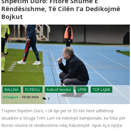
Shpëtim Duro: Fitore Shumë E
Rëndësishme, Të Cilën I’a Dedikojmë
Bojkut
BALLINA
FUTBOLL
Futboll Vendor
LPFM
TOP LAJME
infosport
-
18/03/2024
0
Trajneri Shpëtim Duro, i cili dje për të 35-tën herë udhëhoqi
skuadrën e Struga Trim Lum në ndeshjet kampionale, ka folur për
fitoren shumë të rëndësishme ndaj Rabotniçkit. Sipas tij e njëjta