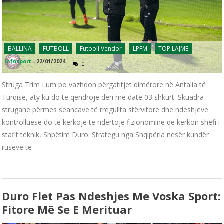
BALLINA
FUTBOLL
Futboll Vendor
LPFM
TOP LAJME
infosport
-
22/01/2024
0
Struga Trim Lum po vazhdon përgatitjet dimërore në Antalia të
Turqisë, aty ku do të qëndrojë deri me datë 03 shkurt. Skuadra
strugane përmes seancave të rregullta stërvitore dhe ndeshjeve
kontrolluese do të kërkojë të ndërtojë fizionominë që kërkon shefi i
stafit teknik, Shpëtim Duro. Strategu nga Shqipëria nesër kundër
rusëve të
Duro Flet Pas Ndeshjes Me Voska Sport:
Fitore Më Se E Merituar