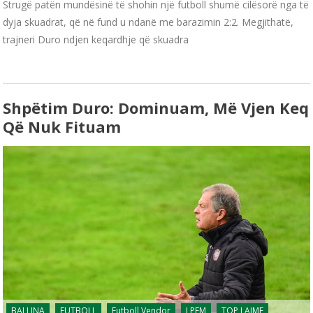
Strugë patën mundësinë të shohin një futboll shumë cilësorë nga të
dyja skuadrat, që në fund u ndanë me barazimin 2:2. Megjithatë,
trajneri Duro ndjen keqardhje që skuadra
Shpëtim Duro: Dominuam, Më Vjen Keq
Që Nuk Fituam
BALLINA
FUTBOLL
Futboll Vendor
LPFM
TOP LAJME