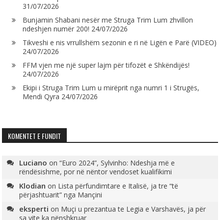
31/07/2026
Bunjamin Shabani nesër me Struga Trim Lum zhvillon
ndeshjen numër 200!
24/07/2026
Tikveshi e nis vrrullshëm sezonin e ri në Ligën e Parë (VIDEO)
24/07/2026
FFM vjen me një super lajm për tifozët e Shkëndijës!
24/07/2026
Ekipi i Struga Trim Lum u mirëprit nga numri 1 i Strugës,
Mendi Qyra
24/07/2026
KOMENTET E FUNDIT
Luciano
on
“Euro 2024”, Sylvinho: Ndeshja më e
rëndësishme, por në nëntor vendoset kualifikimi
Klodian
on
Lista përfundimtare e Italisë, ja tre “të
përjashtuarit” nga Mançini
eksperti
on
Muçi u prezantua te Legia e Varshavës, ja për
sa vite ka nënshkruar