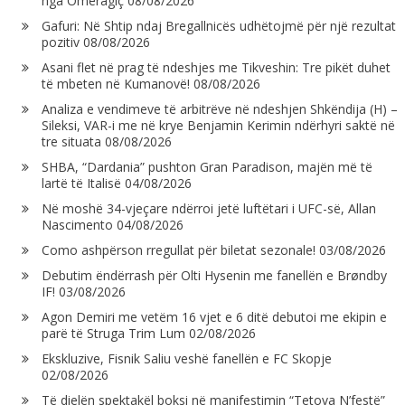
nga Omeragiç
08/08/2026
Gafuri: Në Shtip ndaj Bregallnicës udhëtojmë për një rezultat
pozitiv
08/08/2026
Asani flet në prag të ndeshjes me Tikveshin: Tre pikët duhet
të mbeten në Kumanovë!
08/08/2026
Analiza e vendimeve të arbitrëve në ndeshjen Shkëndija (H) –
Sileksi, VAR-i me në krye Benjamin Kerimin ndërhyri saktë në
tre situata
08/08/2026
SHBA, “Dardania” pushton Gran Paradison, majën më të
lartë të Italisë
04/08/2026
Në moshë 34-vjeçare ndërroi jetë luftëtari i UFC-së, Allan
Nascimento
04/08/2026
Como ashpërson rregullat për biletat sezonale!
03/08/2026
Debutim ëndërrash për Olti Hysenin me fanellën e Brøndby
IF!
03/08/2026
Agon Demiri me vetëm 16 vjet e 6 ditë debutoi me ekipin e
parë të Struga Trim Lum
02/08/2026
Ekskluzive, Fisnik Saliu veshë fanellën e FC Skopje
02/08/2026
Të dielën spektakël boksi në manifestimin “Tetova N’festë”