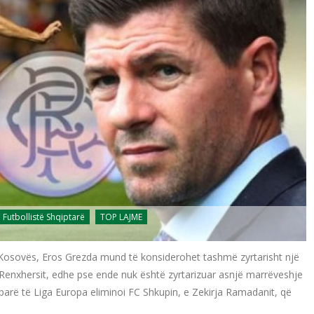
Futbollistë Shqiptarë
TOP LAJME
e Kosovës, Eros Grezda mund të konsiderohet tashmë zyrtarisht një
 Renxhersit, edhe pse ende nuk është zyrtarizuar asnjë marrëveshje
parë të Liga Europa eliminoi FC Shkupin, e Zekirja Ramadanit, që