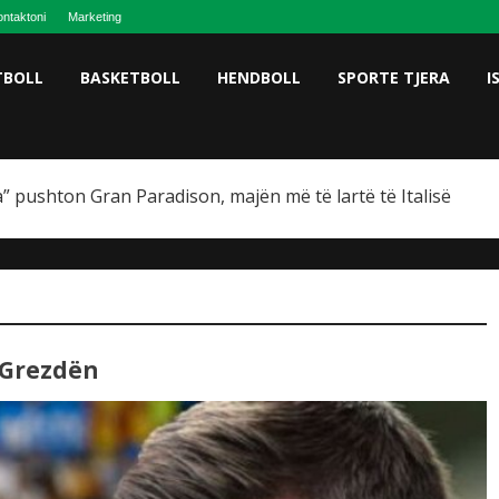
ntaktoni
Marketing
TBOLL
BASKETBOLL
HENDBOLL
SPORTE TJERA
I
” pushton Gran Paradison, majën më të lartë të Italisë
s Grezdën