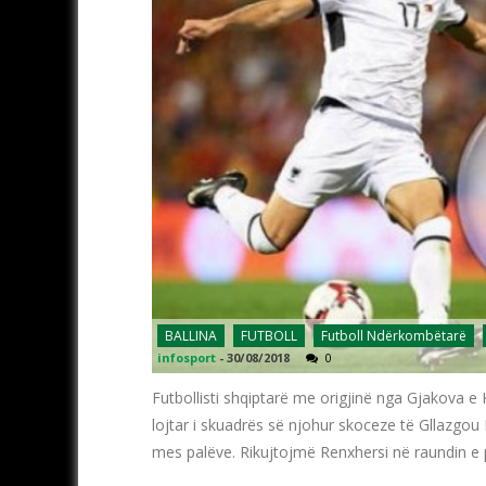
BALLINA
FUTBOLL
Futboll Ndërkombëtarë
infosport
-
30/08/2018
0
Futbollisti shqiptarë me origjinë nga Gjakova 
lojtar i skuadrës së njohur skoceze të Gllazgou
mes palëve. Rikujtojmë Renxhersi në raundin e 