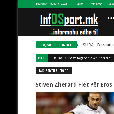
Skip to content
Thursday, August 6, 2026
Ballina
Rreth nesh
Na ko
FU
SHBA, “Dardania
LAJMET E FUNDIT
INFO
Ballina
>
Posts tagged "Stiven Zherard"
TAG: STIVEN ZHERARD
Stiven Zherard Flet Për Ero