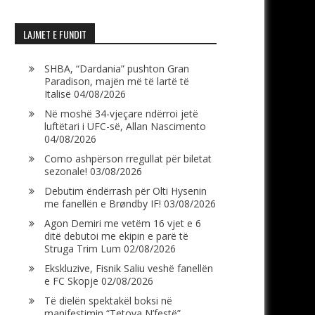
LAJMET E FUNDIT
SHBA, “Dardania” pushton Gran
Paradison, majën më të lartë të
Italisë
04/08/2026
Në moshë 34-vjeçare ndërroi jetë
luftëtari i UFC-së, Allan Nascimento
04/08/2026
Como ashpërson rregullat për biletat
sezonale!
03/08/2026
Debutim ëndërrash për Olti Hysenin
me fanellën e Brøndby IF!
03/08/2026
Agon Demiri me vetëm 16 vjet e 6
ditë debutoi me ekipin e parë të
Struga Trim Lum
02/08/2026
Ekskluzive, Fisnik Saliu veshë fanellën
e FC Skopje
02/08/2026
Të dielën spektakël boksi në
manifestimin “Tetova N’festë”