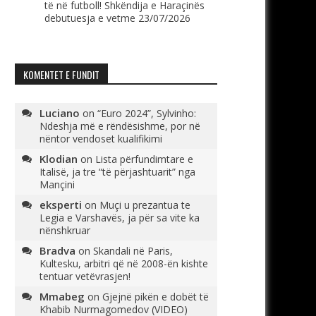
të në futboll! Shkëndija e Haraçinës
debutuesja e vetme
23/07/2026
KOMENTET E FUNDIT
Luciano
on
“Euro 2024”, Sylvinho:
Ndeshja më e rëndësishme, por në
nëntor vendoset kualifikimi
Klodian
on
Lista përfundimtare e
Italisë, ja tre “të përjashtuarit” nga
Mançini
eksperti
on
Muçi u prezantua te
Legia e Varshavës, ja për sa vite ka
nënshkruar
Bradva
on
Skandali në Paris,
Kultesku, arbitri që në 2008-ën kishte
tentuar vetëvrasjen!
Mmabeg
on
Gjejnë pikën e dobët të
Khabib Nurmagomedov (VIDEO)