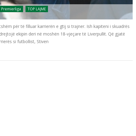
Premierliga
TOP LAJME
hëm për të filluar karrierën e gtij si trajner. Ish kapiteni i skuadrës
rejtojë ekipin deri në moshën 18-vjeçare të Liverpullit. Që gjatë
ierës si futbollist, Stiven