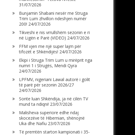
31/07/2026
Bunjamin Shabani nesër me Struga
Trim Lum zhvillon ndeshjen numër
200!
24/07/2026
Tikveshi e nis vrrullshëm sezonin e ri
në Ligën e Parë (VIDEO)
24/07/2026
FFM vjen me një super lajm për
tifozët e Shkëndijës!
24/07/2026
Ekipi i Struga Trim Lum u mirëprit nga
numri 1 i Strugës, Mendi Qyra
24/07/2026
LPFMV, nigeriani Lawal autorë i golit
të parë për sezonin 2026/27
24/07/2026
Sonte luan Shkëndija, ja në cilën TV
mund ta ndiqni!
23/07/2026
Malisheva superiore edhe ndaj
skocezëve të Hibernian, shënojnë
Uka dhe Nafiu
23/07/2026
Të premtën starton kampionati i 35-