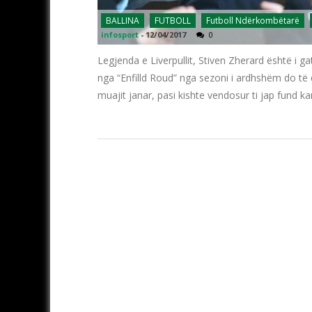
BALLINA
FUTBOLL
Futboll Ndërkombëtarë
infosport
-
12/04/2017
0
Legjenda e Liverpullit, Stiven Zherard është i gats
nga “Enfilld Roud” nga sezoni i ardhshëm do të d
muajit janar, pasi kishte vendosur ti jap fund karr