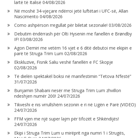
lartë të Italisë
04/08/2026
Në moshë 34-vjeçare ndërroi jetë luftëtari i UFC-së, Allan
Nascimento
04/08/2026
Como ashpërson rregullat për biletat sezonale!
03/08/2026
Debutim ëndërrash për Olti Hysenin me fanellën e Brøndby
IF!
03/08/2026
Agon Demiri me vetëm 16 vjet e 6 ditë debutoi me ekipin e
parë të Struga Trim Lum
02/08/2026
Ekskluzive, Fisnik Saliu veshë fanellën e FC Skopje
02/08/2026
Të dielën spektakël boksi në manifestimin “Tetova N’festë”
31/07/2026
Bunjamin Shabani nesër me Struga Trim Lum zhvillon
ndeshjen numër 200!
24/07/2026
Tikveshi e nis vrrullshëm sezonin e ri në Ligën e Parë (VIDEO)
24/07/2026
FFM vjen me një super lajm për tifozët e Shkëndijës!
24/07/2026
Ekipi i Struga Trim Lum u mirëprit nga numri 1 i Strugës,