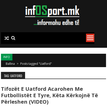
Skip to content
INFO
Ballina
>
Posts tagged "Uatford"
TAG: UATFORD
Tifozët E Uatford Acarohen Me
Futbollistët E Tyre, Këta Kërkojnë Të
Përleshen (VIDEO)