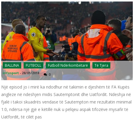
BALLINA
FUTBOLL
Futboll Ndërkombëtarë
Të Tjera
infosport
-
28/01/2018
0
Një episod jo i mirë ka ndodhur në takimin e djeshëm të FA Kupës
angleze në ndeshjen midis Sautemptonit dhe Uatfordit. Ndeshja në
fjalë i takoi skuadrës vendase të Sautempton me rezultatin minimal
1:0, ndërsa një gjë e këtillë nuk u pëlqeu aspak tifozëve mysafir të
Uatfordit, të cilët pas