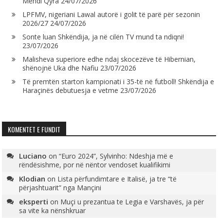
Mendi Qyra
24/07/2026
LPFMV, nigeriani Lawal autorë i golit të parë për sezonin
2026/27
24/07/2026
Sonte luan Shkëndija, ja në cilën TV mund ta ndiqni!
23/07/2026
Malisheva superiore edhe ndaj skocezëve të Hibernian,
shënojnë Uka dhe Nafiu
23/07/2026
Të premtën starton kampionati i 35-të në futboll! Shkëndija e
Haraçinës debutuesja e vetme
23/07/2026
KOMENTET E FUNDIT
Luciano
on
“Euro 2024”, Sylvinho: Ndeshja më e
rëndësishme, por në nëntor vendoset kualifikimi
Klodian
on
Lista përfundimtare e Italisë, ja tre “të
përjashtuarit” nga Mançini
eksperti
on
Muçi u prezantua te Legia e Varshavës, ja për
sa vite ka nënshkruar