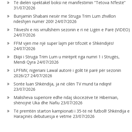
Të dielën spektakël boksi në manifestimin “Tetova N’festë”
31/07/2026
Bunjamin Shabani nesër me Struga Trim Lum zhvillon
ndeshjen numër 200!
24/07/2026
Tikveshi e nis vrrullshëm sezonin e ri në Ligën e Parë (VIDEO)
24/07/2026
FFM vjen me një super lajm për tifozët e Shkëndijës!
24/07/2026
Ekipi i Struga Trim Lum u mirëprit nga numri 1 i Strugës,
Mendi Qyra
24/07/2026
LPFMV, nigeriani Lawal autorë i golit të parë për sezonin
2026/27
24/07/2026
Sonte luan Shkëndija, ja në cilën TV mund ta ndiqni!
23/07/2026
Malisheva superiore edhe ndaj skocezëve të Hibernian,
shënojnë Uka dhe Nafiu
23/07/2026
Të premtën starton kampionati i 35-të në futboll! Shkëndija e
Haraçinës debutuesja e vetme
23/07/2026