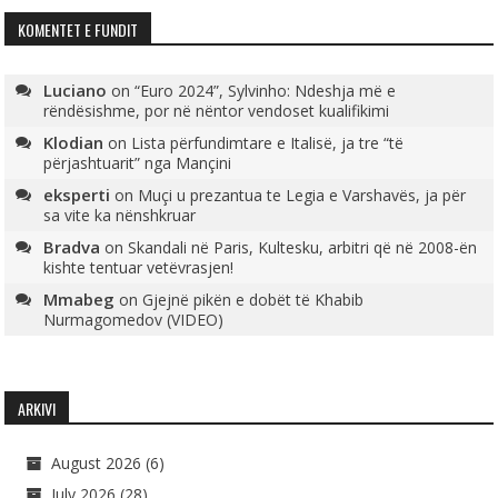
KOMENTET E FUNDIT
Luciano
on
“Euro 2024”, Sylvinho: Ndeshja më e
rëndësishme, por në nëntor vendoset kualifikimi
Klodian
on
Lista përfundimtare e Italisë, ja tre “të
përjashtuarit” nga Mançini
eksperti
on
Muçi u prezantua te Legia e Varshavës, ja për
sa vite ka nënshkruar
Bradva
on
Skandali në Paris, Kultesku, arbitri që në 2008-ën
kishte tentuar vetëvrasjen!
Mmabeg
on
Gjejnë pikën e dobët të Khabib
Nurmagomedov (VIDEO)
ARKIVI
August 2026
(6)
July 2026
(28)