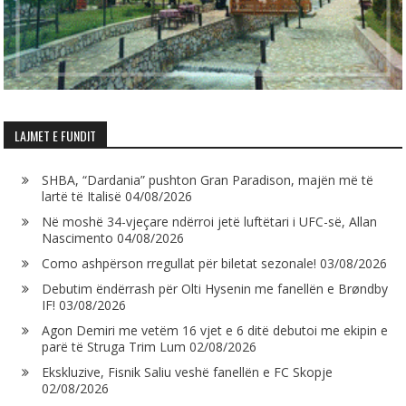
LAJMET E FUNDIT
SHBA, “Dardania” pushton Gran Paradison, majën më të
lartë të Italisë
04/08/2026
Në moshë 34-vjeçare ndërroi jetë luftëtari i UFC-së, Allan
Nascimento
04/08/2026
Como ashpërson rregullat për biletat sezonale!
03/08/2026
Debutim ëndërrash për Olti Hysenin me fanellën e Brøndby
IF!
03/08/2026
Agon Demiri me vetëm 16 vjet e 6 ditë debutoi me ekipin e
parë të Struga Trim Lum
02/08/2026
Ekskluzive, Fisnik Saliu veshë fanellën e FC Skopje
02/08/2026