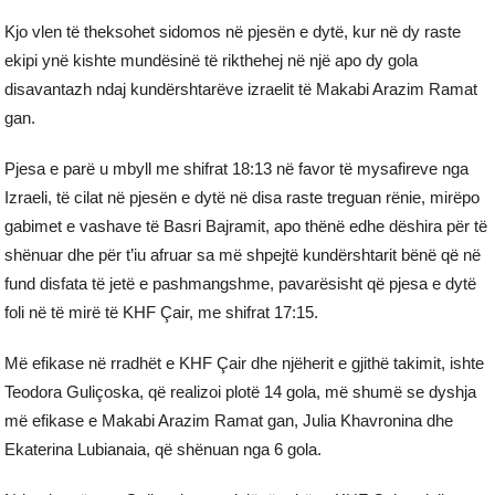
Kjo vlen të theksohet sidomos në pjesën e dytë, kur në dy raste
ekipi ynë kishte mundësinë të rikthehej në një apo dy gola
disavantazh ndaj kundërshtarëve izraelit të Makabi Arazim Ramat
gan.
Pjesa e parë u mbyll me shifrat 18:13 në favor të mysafireve nga
Izraeli, të cilat në pjesën e dytë në disa raste treguan rënie, mirëpo
gabimet e vashave të Basri Bajramit, apo thënë edhe dëshira për të
shënuar dhe për t’iu afruar sa më shpejtë kundërshtarit bënë që në
fund disfata të jetë e pashmangshme, pavarësisht që pjesa e dytë
foli në të mirë të KHF Çair, me shifrat 17:15.
Më efikase në rradhët e KHF Çair dhe njëherit e gjithë takimit, ishte
Teodora Guliçoska, që realizoi plotë 14 gola, më shumë se dyshja
më efikase e Makabi Arazim Ramat gan, Julia Khavronina dhe
Ekaterina Lubianaia, që shënuan nga 6 gola.