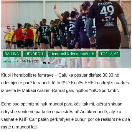
BALLINA
HENDBOLL
Hendboll Ndërkombëtarë
TOP LAJME
infosport
-
04/12/2022
0
Klubi i hendbollit të femrave – Çair, ka pësuar disfatë 30:33 në
ndeshjen e parë të raundit të tretë të Kupës EHF kundrejt skuadrës
izraelite të Makabi Arazim Ramat gan, njofton “infOSport.mk”.
Edhe pse optimizmi nuk mungoi para këtij takimi, gjërat shkuan
ndryshe sonte në parketin e palestrës në Autokomandë, aty ku
vashat e KHF Çair patën përkrahjen e duhur, por që realisht në disa
raste u mungoi fati.