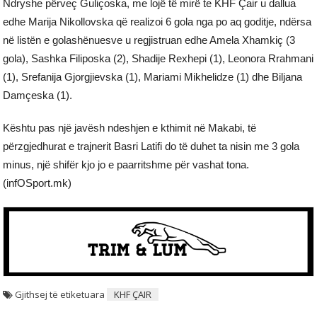
Ndryshe përveç Guliçoska, me lojë të mirë te KHF Çair u dallua
edhe Marija Nikollovska që realizoi 6 gola nga po aq goditje, ndërsa
në listën e golashënuesve u regjistruan edhe Amela Xhamkiç (3
gola), Sashka Filiposka (2), Shadije Rexhepi (1), Leonora Rrahmani
(1), Srefanija Gjorgjievska (1), Mariami Mikhelidze (1) dhe Biljana
Damçeska (1).
Kështu pas një javësh ndeshjen e kthimit në Makabi, të
përzgjedhurat e trajnerit Basri Latifi do të duhet ta nisin me 3 gola
minus, një shifër kjo jo e paarritshme për vashat tona.
(infOSport.mk)
Gjithsej të etiketuara
KHF ÇAIR