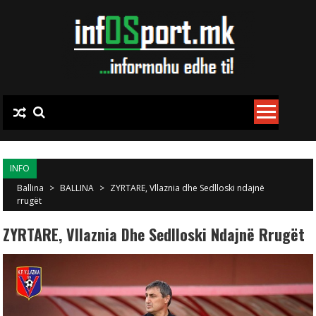
Skip to content
INFO
Ballina
>
BALLINA
>
ZYRTARE, Vllaznia dhe Sedlloski ndajnë
rrugët
ZYRTARE, Vllaznia Dhe Sedlloski Ndajnë Rrugët