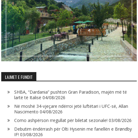
LAJMET E FUNDIT
SHBA, “Dardania” pushton Gran Paradison, majën më të
lartë të Italisë
04/08/2026
Në moshë 34-vjeçare ndërroi jetë luftëtari i UFC-së, Allan
Nascimento
04/08/2026
Como ashpërson rregullat për biletat sezonale!
03/08/2026
Debutim ëndërrash për Olti Hysenin me fanellën e Brøndby
IF!
03/08/2026