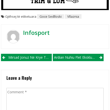
Gjithsej të etiketuara
Goce Sedlloski
Vllaznia
Infosport
Post navigation
Mirsad Jonuz Në Krye Të Voska Sport!?
Ardian Nuhiu Flet Ekskluzivisht Për InfOSport.mk Rreth Bisedimeve Me Shkëndijën Dhe Interesimin E Skuadrave Tjera
Leave a Reply