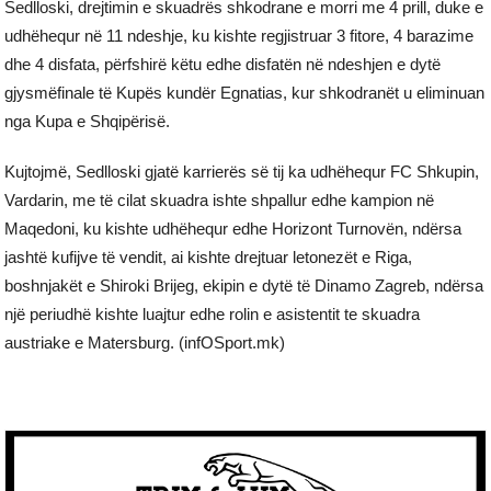
Sedlloski, drejtimin e skuadrës shkodrane e morri me 4 prill, duke e
udhëhequr në 11 ndeshje, ku kishte regjistruar 3 fitore, 4 barazime
dhe 4 disfata, përfshirë këtu edhe disfatën në ndeshjen e dytë
gjysmëfinale të Kupës kundër Egnatias, kur shkodranët u eliminuan
nga Kupa e Shqipërisë.
Kujtojmë, Sedlloski gjatë karrierës së tij ka udhëhequr FC Shkupin,
Vardarin, me të cilat skuadra ishte shpallur edhe kampion në
Maqedoni, ku kishte udhëhequr edhe Horizont Turnovën, ndërsa
jashtë kufijve të vendit, ai kishte drejtuar letonezët e Riga,
boshnjakët e Shiroki Brijeg, ekipin e dytë të Dinamo Zagreb, ndërsa
një periudhë kishte luajtur edhe rolin e asistentit te skuadra
austriake e Matersburg. (infOSport.mk)