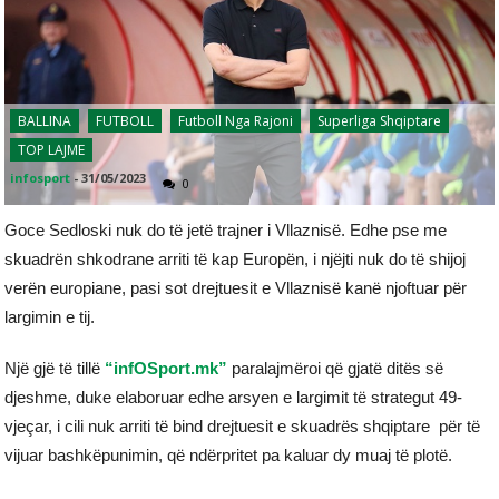
BALLINA
FUTBOLL
Futboll Nga Rajoni
Superliga Shqiptare
TOP LAJME
infosport
-
31/05/2023
0
Goce Sedloski nuk do të jetë trajner i Vllaznisë. Edhe pse me
skuadrën shkodrane arriti të kap Europën, i njëjti nuk do të shijoj
verën europiane, pasi sot drejtuesit e Vllaznisë kanë njoftuar për
largimin e tij.
Një gjë të tillë
“infOSport.mk”
paralajmëroi që gjatë ditës së
djeshme, duke elaboruar edhe arsyen e largimit të strategut 49-
vjeçar, i cili nuk arriti të bind drejtuesit e skuadrës shqiptare për të
vijuar bashkëpunimin, që ndërpritet pa kaluar dy muaj të plotë.