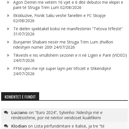
Agon Demiri me vetëm 16 vjet e 6 ditë debutoi me ekipin e
parë të Struga Trim Lum
02/08/2026
Ekskluzive, Fisnik Saliu veshë fanellën e FC Skopje
02/08/2026
Të dielën spektakël boksi në manifestimin “Tetova N’festë”
31/07/2026
Bunjamin Shabani nesër me Struga Trim Lum zhvillon
ndeshjen numër 200!
24/07/2026
Tikveshi e nis vrrullshëm sezonin e ri në Ligën e Parë (VIDEO)
24/07/2026
FFM vjen me një super lajm për tifozët e Shkëndijës!
24/07/2026
KOMENTET E FUNDIT
Luciano
on
“Euro 2024”, Sylvinho: Ndeshja më e
rëndësishme, por në nëntor vendoset kualifikimi
Klodian
on
Lista përfundimtare e Italisë, ja tre “të