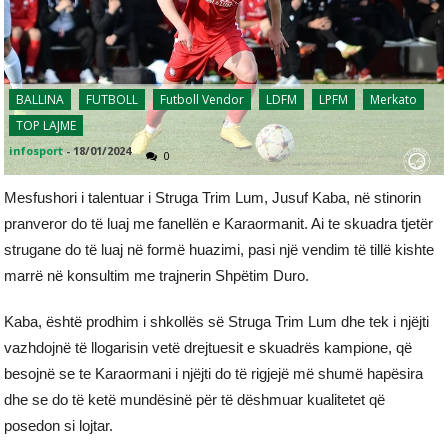
BALLINA
FUTBOLL
Futboll Vendor
LDFM
LPFM
Merkato
TOP LAJME
infosport
-
18/01/2024
0
Mesfushori i talentuar i Struga Trim Lum, Jusuf Kaba, në stinorin
pranveror do të luaj me fanellën e Karaormanit. Ai te skuadra tjetër
strugane do të luaj në formë huazimi, pasi një vendim të tillë kishte
marrë në konsultim me trajnerin Shpëtim Duro.
Kaba, është prodhim i shkollës së Struga Trim Lum dhe tek i njëjti
vazhdojnë të llogarisin vetë drejtuesit e skuadrës kampione, që
besojnë se te Karaormani i njëjti do të rigjejë më shumë hapësira
dhe se do të ketë mundësinë për të dëshmuar kualitetet që
posedon si lojtar.