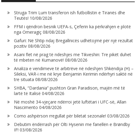
Struga Trim Lum transferon ish futbollistin e Tiranës dhe
Teutës!
10/08/2026
FFM i qëndron besnik UEFA-s, Çeferin ka përkrahjen e plotë
nga Omeragiç
08/08/2026
Gafuri: Në Shtip ndaj Bregallnicës udhëtojmë për një rezultat
pozitiv
08/08/2026
Asani flet në prag të ndeshjes me Tikveshin: Tre pikët duhet
të mbeten në Kumanovë!
08/08/2026
Analiza e vendimeve të arbitrëve në ndeshjen Shkëndija (H) –
Sileksi, VAR-i me në krye Benjamin Kerimin ndërhyri saktë në
tre situata
08/08/2026
SHBA, “Dardania” pushton Gran Paradison, majën më të
lartë të Italisë
04/08/2026
Në moshë 34-vjeçare ndërroi jetë luftëtari i UFC-së, Allan
Nascimento
04/08/2026
Como ashpërson rregullat për biletat sezonale!
03/08/2026
Debutim ëndërrash për Olti Hysenin me fanellën e Brøndby
IF!
03/08/2026