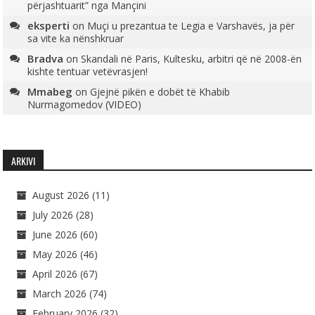
përjashtuarit” nga Mançini
eksperti
on
Muçi u prezantua te Legia e Varshavës, ja për
sa vite ka nënshkruar
Bradva
on
Skandali në Paris, Kultesku, arbitri që në 2008-ën
kishte tentuar vetëvrasjen!
Mmabeg
on
Gjejnë pikën e dobët të Khabib
Nurmagomedov (VIDEO)
ARKIVI
August 2026
(11)
July 2026
(28)
June 2026
(60)
May 2026
(46)
April 2026
(67)
March 2026
(74)
February 2026
(32)