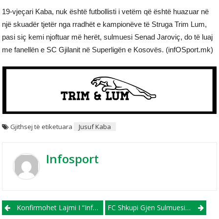
19-vjeçari Kaba, nuk është futbollisti i vetëm që është huazuar në
një skuadër tjetër nga rradhët e kampionëve të Struga Trim Lum,
pasi siç kemi njoftuar më herët, sulmuesi Senad Jaroviç, do të luaj
me fanellën e SC Gjilanit në Superligën e Kosovës. (infOSport.mk)
Gjithsej të etiketuara
Jusuf Kaba
Infosport
Post navigation
Konfirmohet Lajmi I “infOSport.mk”, Xhelil Asani Largohet Nga Vllaznia
FC Shkupi Gjen Sulmuesin E Duhur, Norvegjezi Grønner Debuton Me Dy Gola!!