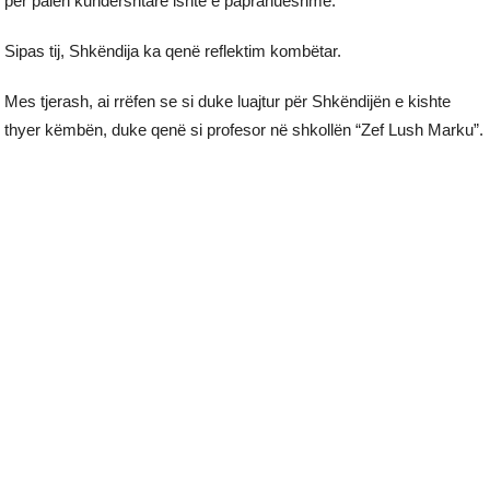
për palën kundërshtare ishte e papranueshme.
Sipas tij, Shkëndija ka qenë reflektim kombëtar.
Mes tjerash, ai rrëfen se si duke luajtur për Shkëndijën e kishte
thyer këmbën, duke qenë si profesor në shkollën “Zef Lush Marku”.