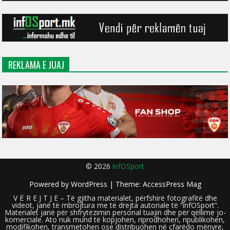
REKLAMA E JUAJ
© 2026
infOSport
Powered by
WordPress
| Theme:
AccessPress Mag
V Ë R E J T J E – Të gjitha materialet, përfshirë fotografitë dhe
videot, janë të mbrojtura me të drejta autoriale të “infOSport”.
Materialet janë për shfrytëzimin personal tuajin dhe për qëllime jo-
komerciale. Ato nuk mund të kopjohen, riprodhohen, ripublikohen,
modifikohen, transmetohen ose distribuohen në çfarëdo mënyre,