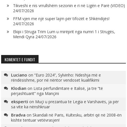
Tikveshi e nis vrrullshëm sezonin e ri në Ligën e Parë (VIDEO)
24/07/2026
FFM vjen me një super lajm për tifozët e Shkëndijës!
24/07/2026
Ekipi i Struga Trim Lum u mirëprit nga numri 1 i Strugës,
Mendi Qyra
24/07/2026
KOMENTET E FUNDIT
Luciano
on
“Euro 2024”, Sylvinho: Ndeshja më e
rëndësishme, por në nëntor vendoset kualifikimi
Klodian
on
Lista përfundimtare e Italisë, ja tre “të
përjashtuarit” nga Mançini
eksperti
on
Muçi u prezantua te Legia e Varshavës, ja për
sa vite ka nënshkruar
Bradva
on
Skandali në Paris, Kultesku, arbitri që në 2008-ën
kishte tentuar vetëvrasjen!