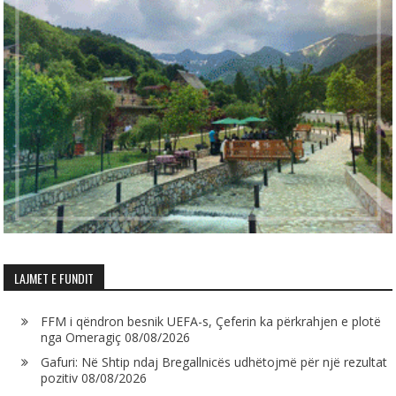
LAJMET E FUNDIT
FFM i qëndron besnik UEFA-s, Çeferin ka përkrahjen e plotë
nga Omeragiç
08/08/2026
Gafuri: Në Shtip ndaj Bregallnicës udhëtojmë për një rezultat
pozitiv
08/08/2026