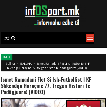
Skip to content
INFO
Ballina
>
BALLINA
>
Ismet Ramadani flet si ish-futbollist i KF
Shkëndija Haraçinë 77, tregon histori të padëgjuara! (VIDEO)
Ismet Ramadani Flet Si Ish-Futbollist I KF
Shkëndija Haraçinë 77, Tregon Histori Të
Padëgjuara! (VIDEO)