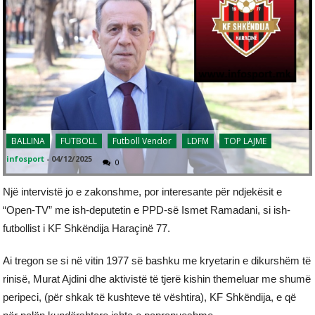
BALLINA
FUTBOLL
Futboll Vendor
LDFM
TOP LAJME
infosport
-
04/12/2025
0
Një intervistë jo e zakonshme, por interesante për ndjekësit e
“Open-TV” me ish-deputetin e PPD-së Ismet Ramadani, si ish-
futbollist i KF Shkëndija Haraçinë 77.
Ai tregon se si në vitin 1977 së bashku me kryetarin e dikurshëm të
rinisë, Murat Ajdini dhe aktivistë të tjerë kishin themeluar me shumë
peripeci, (për shkak të kushteve të vështira), KF Shkëndija, e që