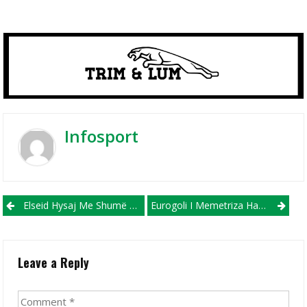
Infosport
Post navigation
Elseid Hysaj Me Shumë Gjasa Në Janar Largohet Nga Lacio!
Eurogoli I Memetriza Hamza Vendosi Fitoren E Struga Trim Lum Në Kavadar (VIDEO)
Leave a Reply