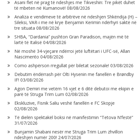
Asani flet në prag të ndeshjes me Tikveshin: Tre pikët duhet
të mbeten në Kumanovë!
08/08/2026
Analiza e vendimeve të arbitrëve në ndeshjen Shkëndija (H) –
Sileksi, VAR-i me në krye Benjamin Kerimin ndërhyri saktë në
tre situata
08/08/2026
SHBA, “Dardania” pushton Gran Paradison, majën më të
lartë të Italisë
04/08/2026
Në moshë 34-vjeçare ndërroi jetë luftëtari i UFC-së, Allan
Nascimento
04/08/2026
Como ashpërson rregullat për biletat sezonale!
03/08/2026
Debutim ëndërrash për Olti Hysenin me fanellën e Brøndby
IF!
03/08/2026
Agon Demiri me vetëm 16 vjet e 6 ditë debutoi me ekipin e
parë të Struga Trim Lum
02/08/2026
Ekskluzive, Fisnik Saliu veshë fanellën e FC Skopje
02/08/2026
Të dielën spektakël boksi në manifestimin “Tetova N’festë”
31/07/2026
Bunjamin Shabani nesër me Struga Trim Lum zhvillon
ndeshjen numër 200!
24/07/2026