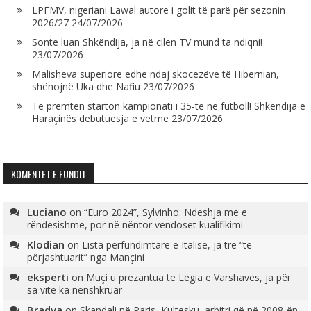
LPFMV, nigeriani Lawal autorë i golit të parë për sezonin
2026/27
24/07/2026
Sonte luan Shkëndija, ja në cilën TV mund ta ndiqni!
23/07/2026
Malisheva superiore edhe ndaj skocezëve të Hibernian,
shënojnë Uka dhe Nafiu
23/07/2026
Të premtën starton kampionati i 35-të në futboll! Shkëndija e
Haraçinës debutuesja e vetme
23/07/2026
KOMENTET E FUNDIT
Luciano
on
“Euro 2024”, Sylvinho: Ndeshja më e
rëndësishme, por në nëntor vendoset kualifikimi
Klodian
on
Lista përfundimtare e Italisë, ja tre “të
përjashtuarit” nga Mançini
eksperti
on
Muçi u prezantua te Legia e Varshavës, ja për
sa vite ka nënshkruar
Bradva
on
Skandali në Paris, Kultesku, arbitri që në 2008-ën