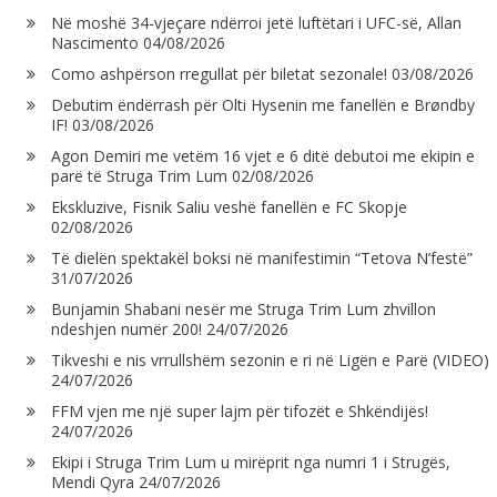
Në moshë 34-vjeçare ndërroi jetë luftëtari i UFC-së, Allan
Nascimento
04/08/2026
Como ashpërson rregullat për biletat sezonale!
03/08/2026
Debutim ëndërrash për Olti Hysenin me fanellën e Brøndby
IF!
03/08/2026
Agon Demiri me vetëm 16 vjet e 6 ditë debutoi me ekipin e
parë të Struga Trim Lum
02/08/2026
Ekskluzive, Fisnik Saliu veshë fanellën e FC Skopje
02/08/2026
Të dielën spektakël boksi në manifestimin “Tetova N’festë”
31/07/2026
Bunjamin Shabani nesër me Struga Trim Lum zhvillon
ndeshjen numër 200!
24/07/2026
Tikveshi e nis vrrullshëm sezonin e ri në Ligën e Parë (VIDEO)
24/07/2026
FFM vjen me një super lajm për tifozët e Shkëndijës!
24/07/2026
Ekipi i Struga Trim Lum u mirëprit nga numri 1 i Strugës,
Mendi Qyra
24/07/2026