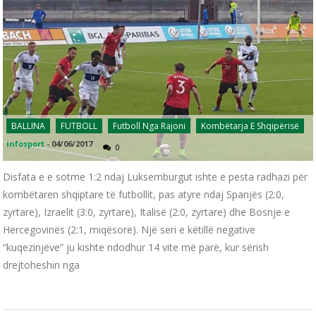
BALLINA
FUTBOLL
Futboll Nga Rajoni
Kombëtarja E Shqipërisë
infosport
-
04/06/2017
0
Disfata e e sotme 1:2 ndaj Luksemburgut ishte e pesta radhazi për
kombëtaren shqiptare të futbollit, pas atyre ndaj Spanjës (2:0,
zyrtare), Izraelit (3:0, zyrtare), Italisë (2:0, zyrtare) dhe Bosnje e
Hercegovinës (2:1, miqësore). Një seri e këtillë negative
“kuqezinjëve” ju kishte ndodhur 14 vite më parë, kur sërish
drejtoheshin nga