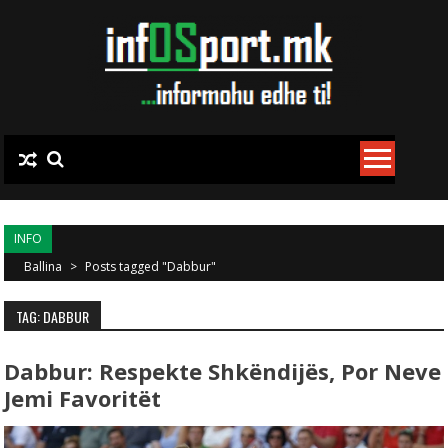
Skip to content
INFO
Ballina
>
Posts tagged "Dabbur"
TAG: DABBUR
Dabbur: Respekte Shkëndijës, Por Neve
Jemi Favoritët