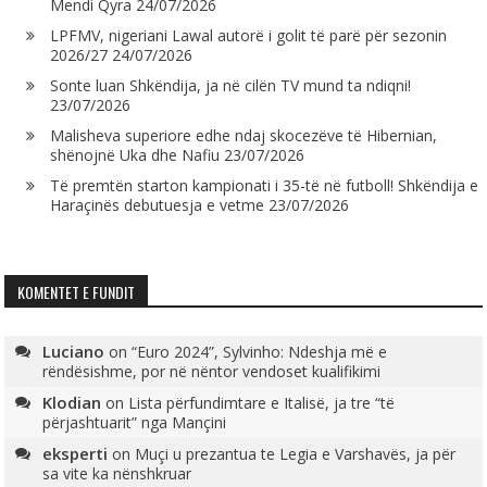
Mendi Qyra
24/07/2026
LPFMV, nigeriani Lawal autorë i golit të parë për sezonin
2026/27
24/07/2026
Sonte luan Shkëndija, ja në cilën TV mund ta ndiqni!
23/07/2026
Malisheva superiore edhe ndaj skocezëve të Hibernian,
shënojnë Uka dhe Nafiu
23/07/2026
Të premtën starton kampionati i 35-të në futboll! Shkëndija e
Haraçinës debutuesja e vetme
23/07/2026
KOMENTET E FUNDIT
Luciano
on
“Euro 2024”, Sylvinho: Ndeshja më e
rëndësishme, por në nëntor vendoset kualifikimi
Klodian
on
Lista përfundimtare e Italisë, ja tre “të
përjashtuarit” nga Mançini
eksperti
on
Muçi u prezantua te Legia e Varshavës, ja për
sa vite ka nënshkruar