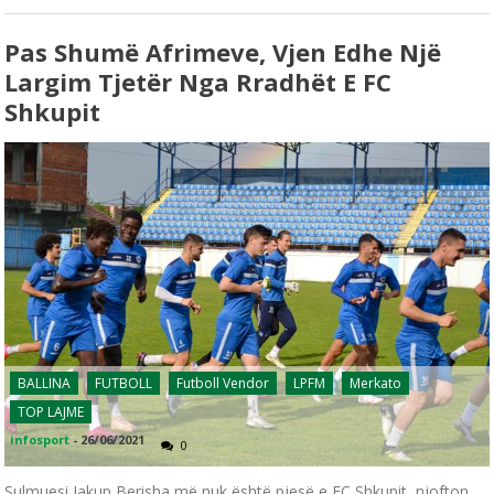
Pas Shumë Afrimeve, Vjen Edhe Një
Largim Tjetër Nga Rradhët E FC
Shkupit
BALLINA
FUTBOLL
Futboll Vendor
LPFM
Merkato
TOP LAJME
infosport
-
26/06/2021
0
Sulmuesi Jakup Berisha më nuk është pjesë e FC Shkupit, njofton