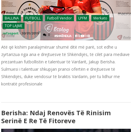
BALLINA
FUTBOLL
Futboll Vendor
LPFM
Merkato
TOP LAJME
infosport
-
30/01/2019
0
Atë që kishim paralajmëruar shumë ditë më parë, sot edhe u
zyrtarizua nga ana e drejtuesve të Shkëndijës, të cilët para mediave
prezantuan futbollistin e talentuar të Vardarit, Jakup Berisha.
Sulmuesi i talentuar shkupjan pranoi ofertën e drejtuesve të
Shkëndijës, duke vendosur të braktis Vardarin, për tu lidhur me
kontratë profesionale
Berisha: Ndaj Renovës Të Rinisim
Serinë E Re Të Fitoreve