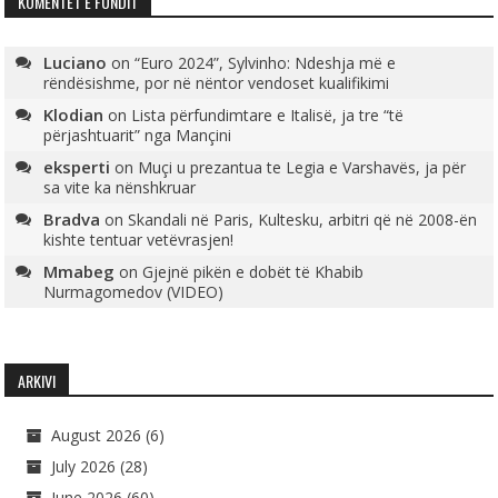
KOMENTET E FUNDIT
Luciano
on
“Euro 2024”, Sylvinho: Ndeshja më e
rëndësishme, por në nëntor vendoset kualifikimi
Klodian
on
Lista përfundimtare e Italisë, ja tre “të
përjashtuarit” nga Mançini
eksperti
on
Muçi u prezantua te Legia e Varshavës, ja për
sa vite ka nënshkruar
Bradva
on
Skandali në Paris, Kultesku, arbitri që në 2008-ën
kishte tentuar vetëvrasjen!
Mmabeg
on
Gjejnë pikën e dobët të Khabib
Nurmagomedov (VIDEO)
ARKIVI
August 2026
(6)
July 2026
(28)
June 2026
(60)