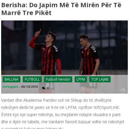
Berisha: Do Japim Më Të Mirën Për Të
Marrë Tre Pikët
BALLINA
FUTBOLL
Futboll Vendor
LPFM
TOP LAJME
infosport
-
06/10/2018
0
Vardari dhe Akademia Pandev sot në Shkup do të zhvillojnë
ndeshjen derbi të javës së 9-të në LPFM, njofton ‘infOSport.mk’.
Është kjo një super ndeshje, ku mejdanin ndajnë skuadra e parë
dhe e dytë në tabelë, me Vardarin favorit bazuar edhe në ndeshjet
e sezonit të kaluar mes këtyre dy