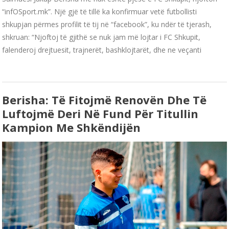
“infOSport.mk”. Një gjë të tillë ka konfirmuar vetë futbollisti
shkupjan përmes profilit të tij në “facebook”, ku ndër të tjerash,
shkruan: “Njoftoj të gjithë se nuk jam më lojtar i FC Shkupit,
falenderoj drejtuesit, trajnerët, bashklojtarët, dhe ne veçanti
Berisha: Të Fitojmë Renovën Dhe Të
Luftojmë Deri Në Fund Për Titullin
Kampion Me Shkëndijën