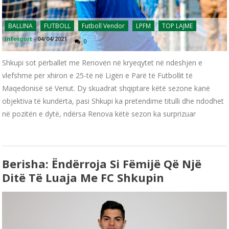
BALLINA
FUTBOLL
Futboll Vendor
LPFM
TOP LAJME
infosport
-
04/04/2021
0
Shkupi sot përballet me Renovën në kryeqytet në ndeshjen e
vlefshme për xhiron e 25-të në Ligën e Parë të Futbollit të
Maqedonisë së Veriut. Dy skuadrat shqiptare këtë sezone kanë
objektiva të kundërta, pasi Shkupi ka pretendime titulli dhe ndodhet
në pozitën e dytë, ndërsa Renova këtë sezon ka surprizuar
Berisha: Ëndërroja Si Fëmijë Që Një
Ditë Të Luaja Me FC Shkupin