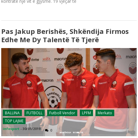
kontratë një vit e gjysmë. 19 vjeçar te
Pas Jakup Berishës, Shkëndija Firmos
Edhe Me Dy Talentë Të Tjerë
BALLINA
FUTBOLL
Futboll Vendor
LPFM
Merkato
TOP LAJME
infosport
-
30/01/2019
0