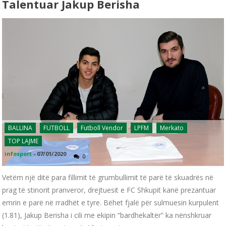
Talentuar Jakup Berisha
BALLINA
FUTBOLL
Futboll Vendor
LPFM
Merkato
TOP LAJME
infosport
-
07/01/2020
0
Vetëm një ditë para fillimit të grumbullimit të parë të skuadrës në
prag të stinorit pranveror, drejtuesit e FC Shkupit kanë prezantuar
emrin e parë në rradhët e tyre. Bëhet fjalë për sulmuesin kurpulent
(1.81), Jakup Berisha i cili me ekipin “bardhekaltër” ka nënshkruar