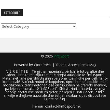
KATEGORITË
Kategoritë
© 2026
infOSport
Powered by
WordPress
| Theme:
AccessPress Mag
V Ë R E J T J E – Të gjitha materialet, përfshirë fotografitë dhe
videot, janë të mbrojtura me të drejta autoriale të “infOSport”.
Materialet janë për shfrytëzimin personal tuajin dhe për qëllime jo-
komerciale. Ato nuk mund të kopjohen, riprodhohen, ripublikohen,
modifikohen, transmetohen ose distribuohen në çfarëdo mënyre,
pa lejen paraprake të “infOSport”. Shfrytëzimi i materialeve nga
ndonjë portal ose medium tjetër, pa lejen e “infOSport”, është
shkelje e drejtave autoriale dhe është i ndaluar sipas dispozitave
ligjore në fuqi.
email: contact@infosport.mk