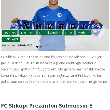
BALLINA
FUTBOLL
Futboll Vendor
LPFM
Merkato
TOP LAJME
infosport
-
07/01/2020
0
FC Shkupi gjatë ditës së sotme ka prezantuar talentin 19-vjeçar
Jakup Berisha, i cili te skuadra shkupjane erdhi nga rradhët e
Shkëndijës, njofton “infOSport.mk”. Menjëherë pas nënshkrimit të
kontratës, Jakupi ka folur edhe për sajtin zyrtarë të klubit, ku ka
potencuar se sot i është plotësuar ëndërra e kamotshme që kishte
FC Shkupi Prezanton Sulmuesin E