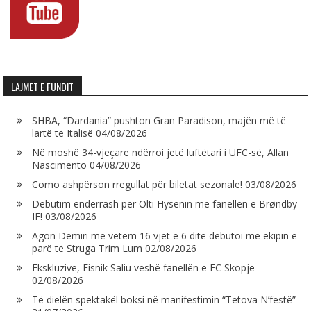
LAJMET E FUNDIT
SHBA, “Dardania” pushton Gran Paradison, majën më të
lartë të Italisë
04/08/2026
Në moshë 34-vjeçare ndërroi jetë luftëtari i UFC-së, Allan
Nascimento
04/08/2026
Como ashpërson rregullat për biletat sezonale!
03/08/2026
Debutim ëndërrash për Olti Hysenin me fanellën e Brøndby
IF!
03/08/2026
Agon Demiri me vetëm 16 vjet e 6 ditë debutoi me ekipin e
parë të Struga Trim Lum
02/08/2026
Ekskluzive, Fisnik Saliu veshë fanellën e FC Skopje
02/08/2026
Të dielën spektakël boksi në manifestimin “Tetova N’festë”