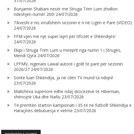
31/07/2026
Bunjamin Shabani nesër me Struga Trim Lum zhvillon
ndeshjen numër 200!
24/07/2026
Tikveshi e nis vrrullshëm sezonin e ri në Ligën e Parë (VIDEO)
24/07/2026
FFM vjen me një super lajm për tifozët e Shkëndijës!
24/07/2026
Ekipi i Struga Trim Lum u mirëprit nga numri 1 i Strugës,
Mendi Qyra
24/07/2026
LPFMV, nigeriani Lawal autorë i golit të parë për sezonin
2026/27
24/07/2026
Sonte luan Shkëndija, ja në cilën TV mund ta ndiqni!
23/07/2026
Malisheva superiore edhe ndaj skocezëve të Hibernian,
shënojnë Uka dhe Nafiu
23/07/2026
Të premtën starton kampionati i 35-të në futboll! Shkëndija e
Haraçinës debutuesja e vetme
23/07/2026