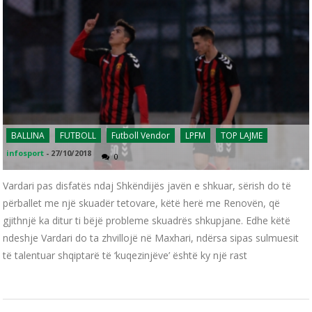
BALLINA
FUTBOLL
Futboll Vendor
LPFM
TOP LAJME
infosport
-
27/10/2018
0
Vardari pas disfatës ndaj Shkëndijës javën e shkuar, sërish do të
përballet me një skuadër tetovare, këtë herë me Renovën, që
gjithnjë ka ditur ti bëjë probleme skuadrës shkupjane. Edhe këtë
ndeshje Vardari do ta zhvillojë në Maxhari, ndërsa sipas sulmuesit
të talentuar shqiptarë të ‘kuqezinjëve’ është ky një rast