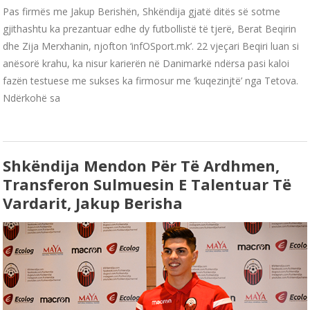
Pas firmës me Jakup Berishën, Shkëndija gjatë ditës së sotme
gjithashtu ka prezantuar edhe dy futbollistë të tjerë, Berat Beqirin
dhe Zija Merxhanin, njofton ‘infOSport.mk’. 22 vjeçari Beqiri luan si
anësorë krahu, ka nisur karierën në Danimarkë ndërsa pasi kaloi
fazën testuese me sukses ka firmosur me ‘kuqezinjtë’ nga Tetova.
Ndërkohë sa
Shkëndija Mendon Për Të Ardhmen,
Transferon Sulmuesin E Talentuar Të
Vardarit, Jakup Berisha