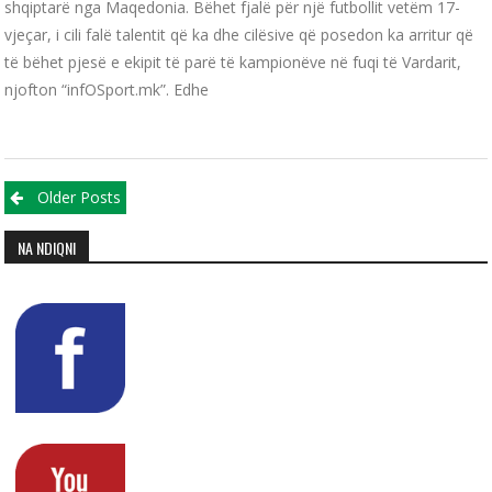
shqiptarë nga Maqedonia. Bëhet fjalë për një futbollit vetëm 17-
vjeçar, i cili falë talentit që ka dhe cilësive që posedon ka arritur që
të bëhet pjesë e ekipit të parë të kampionëve në fuqi të Vardarit,
njofton “infOSport.mk”. Edhe
Posts navigation
Older Posts
NA NDIQNI