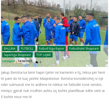
BALLINA
FUTBOLL
Futboll Nga Rajoni
Futbollistët Shqiptarë
Superliga Shqiptare
TOP LAJME
infosport
-
14/06/2022
0
Jakup Berisha ka bërë hapin tjetër në karrierën e tij, teksa për herë
të parë do të luaj jashtë Maqedonisë. Berisha konsiderohej si një
ndër sulmuesit me të ardhme të ndritur në futbollin tonë vendor,
mirëpo gjërat nuk rrodhën ashtu siç kishte planifikuar edhe vetë ai.
E kishte nisur me të