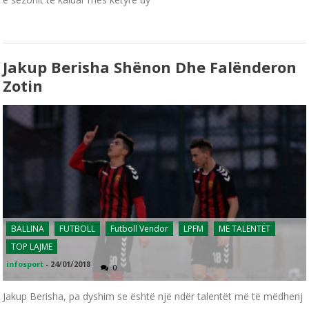
Jakup Berisha Shënon Dhe Falënderon
Zotin
BALLINA
FUTBOLL
Futboll Vendor
LPFM
ME TALENTËT
TOP LAJME
infosport
-
24/01/2018
0
Jakup Berisha, pa dyshim se është një ndër talentët më të mëdhenj