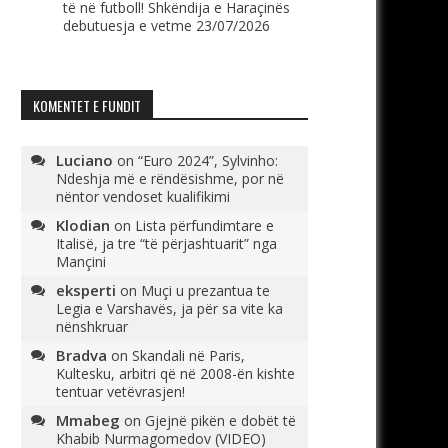
të në futboll! Shkëndija e Haraçinës
debutuesja e vetme
23/07/2026
KOMENTET E FUNDIT
Luciano
on
“Euro 2024”, Sylvinho:
Ndeshja më e rëndësishme, por në
nëntor vendoset kualifikimi
Klodian
on
Lista përfundimtare e
Italisë, ja tre “të përjashtuarit” nga
Mançini
eksperti
on
Muçi u prezantua te
Legia e Varshavës, ja për sa vite ka
nënshkruar
Bradva
on
Skandali në Paris,
Kultesku, arbitri që në 2008-ën kishte
tentuar vetëvrasjen!
Mmabeg
on
Gjejnë pikën e dobët të
Khabib Nurmagomedov (VIDEO)