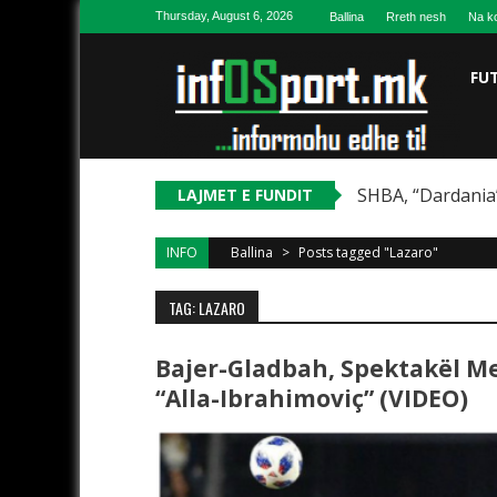
Skip to content
Thursday, August 6, 2026
Ballina
Rreth nesh
Na ko
FU
SHBA, “Dardania”
LAJMET E FUNDIT
INFO
Ballina
>
Posts tagged "Lazaro"
TAG: LAZARO
Bajer-Gladbah, Spektakël Me 
“alla-Ibrahimoviç” (VIDEO)