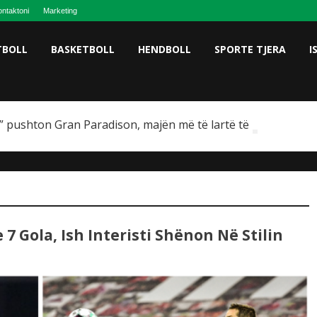
ntaktoni
Marketing
TBOLL
BASKETBOLL
HENDBOLL
SPORTE TJERA
I
 pushton Gran Paradison, majën më të lartë të Italisë
7 Gola, Ish Interisti Shënon Në Stilin