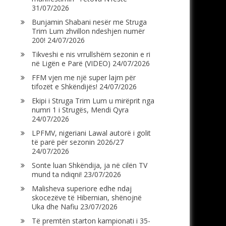
31/07/2026
Bunjamin Shabani nesër me Struga
Trim Lum zhvillon ndeshjen numër
200!
24/07/2026
Tikveshi e nis vrrullshëm sezonin e ri
në Ligën e Parë (VIDEO)
24/07/2026
FFM vjen me një super lajm për
tifozët e Shkëndijës!
24/07/2026
Ekipi i Struga Trim Lum u mirëprit nga
numri 1 i Strugës, Mendi Qyra
24/07/2026
LPFMV, nigeriani Lawal autorë i golit
të parë për sezonin 2026/27
24/07/2026
Sonte luan Shkëndija, ja në cilën TV
mund ta ndiqni!
23/07/2026
Malisheva superiore edhe ndaj
skocezëve të Hibernian, shënojnë
Uka dhe Nafiu
23/07/2026
Të premtën starton kampionati i 35-