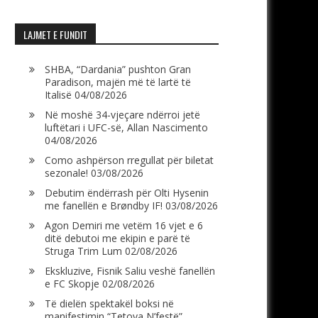
LAJMET E FUNDIT
SHBA, “Dardania” pushton Gran
Paradison, majën më të lartë të
Italisë
04/08/2026
Në moshë 34-vjeçare ndërroi jetë
luftëtari i UFC-së, Allan Nascimento
04/08/2026
Como ashpërson rregullat për biletat
sezonale!
03/08/2026
Debutim ëndërrash për Olti Hysenin
me fanellën e Brøndby IF!
03/08/2026
Agon Demiri me vetëm 16 vjet e 6
ditë debutoi me ekipin e parë të
Struga Trim Lum
02/08/2026
Ekskluzive, Fisnik Saliu veshë fanellën
e FC Skopje
02/08/2026
Të dielën spektakël boksi në
manifestimin “Tetova N’festë”