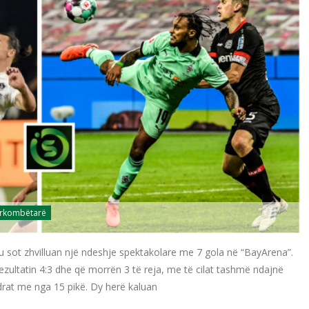
ërkombëtarë
sot zhvilluan një ndeshje spektakolare me 7 gola në “BayArena”.
rezultatin 4:3 dhe që morrën 3 të reja, me të cilat tashmë ndajnë
drat me nga 15 pikë. Dy herë kaluan