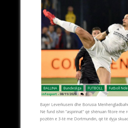
BALLINA
Bundesliga
FUTBOLL
Futboll Nd
infosport
-
08/11/2020
0
Bajer Leverkuseni dhe Borusia Menhengladbahu 
Në fund ishin “aspirinat” që shënuan fitore me 
pozitën e 3-të me Dortmundin, që të dyja skua