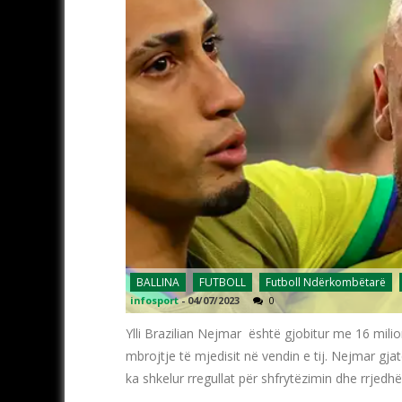
BALLINA
FUTBOLL
Futboll Ndërkombëtarë
infosport
-
04/07/2023
0
Ylli Brazilian Nejmar është gjobitur me 16 milio
mbrojtje të mjedisit në vendin e tij. Nejmar gjat
ka shkelur rregullat për shfrytëzimin dhe rrjedh