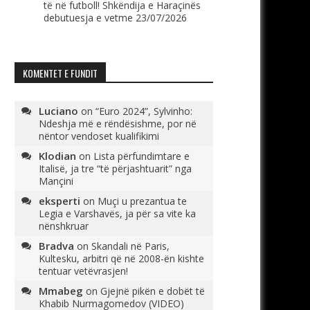
të në futboll! Shkëndija e Haraçinës
debutuesja e vetme
23/07/2026
KOMENTET E FUNDIT
Luciano
on
“Euro 2024”, Sylvinho:
Ndeshja më e rëndësishme, por në
nëntor vendoset kualifikimi
Klodian
on
Lista përfundimtare e
Italisë, ja tre “të përjashtuarit” nga
Mançini
eksperti
on
Muçi u prezantua te
Legia e Varshavës, ja për sa vite ka
nënshkruar
Bradva
on
Skandali në Paris,
Kultesku, arbitri që në 2008-ën kishte
tentuar vetëvrasjen!
Mmabeg
on
Gjejnë pikën e dobët të
Khabib Nurmagomedov (VIDEO)