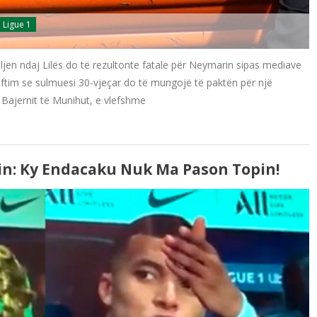
Ligue 1
ljen ndaj Lilës do të rezultonte fatale për Neymarin sipas mediave
oftim se sulmuesi 30-vjeçar do të mungojë të paktën për një
j Bajernit të Munihut, e vlefshme
n: Ky Endacaku Nuk Ma Pason Topin!