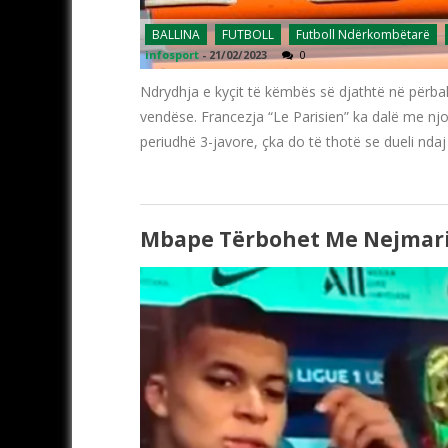
BALLINA
FUTBOLL
Futboll Ndërkombëtarë
infosport
-
21/02/2023
0
Ndrydhja e kyçit të këmbës së djathtë në përbal
vendëse. Francezja “Le Parisien” ka dalë me nj
periudhë 3-javore, çka do të thotë se dueli nda
Mbape Tërbohet Me Nejmari