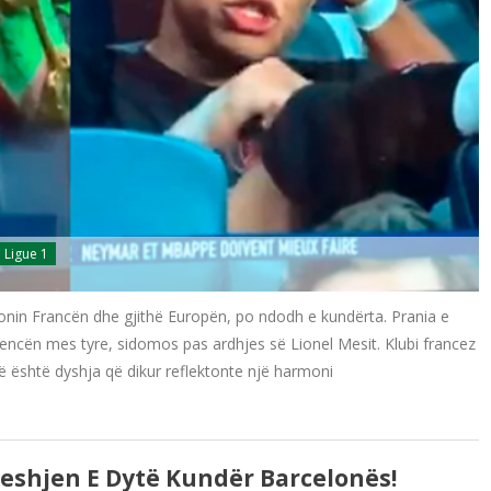
Ligue 1
nonin Francën dhe gjithë Europën, po ndodh e kundërta. Prania e
cën mes tyre, sidomos pas ardhjes së Lionel Mesit. Klubi francez
ë është dyshja që dikur reflektonte një harmoni
shjen E Dytë Kundër Barcelonës!