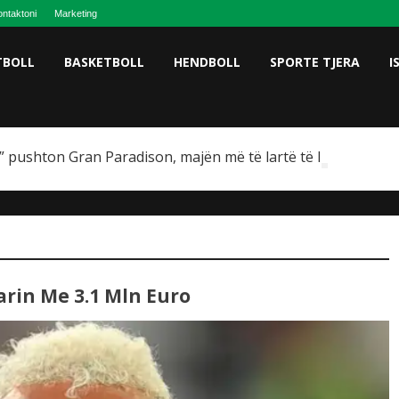
ntaktoni
Marketing
TBOLL
BASKETBOLL
HENDBOLL
SPORTE TJERA
I
 pushton Gran Paradison, majën më të lartë të Italisë
arin Me 3.1 Mln Euro