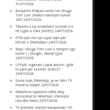
31/07/2026
Bunjamin Shabani nesër me Struga
Trim Lum zhvillon ndeshjen numër
200!
24/07/2026
Tikveshi e nis vrrullshëm sezonin e ri
në Ligën e Parë (VIDEO)
24/07/2026
FFM vjen me një super lajm për
tifozët e Shkëndijës!
24/07/2026
Ekipi i Struga Trim Lum u mirëprit nga
numri 1 i Strugës, Mendi Qyra
24/07/2026
LPFMV, nigeriani Lawal autorë i golit
të parë për sezonin 2026/27
24/07/2026
Sonte luan Shkëndija, ja në cilën TV
mund ta ndiqni!
23/07/2026
Malisheva superiore edhe ndaj
skocezëve të Hibernian, shënojnë
Uka dhe Nafiu
23/07/2026
Të premtën starton kampionati i 35-