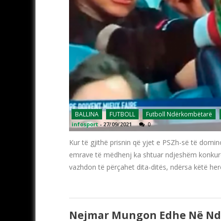
BALLINA
FUTBOLL
Futboll Ndërkombëtarë
infosport
-
27/09/2021
0
Kur të gjithë prisnin që yjet e PSZh-së të domi
emrave të mëdhenj ka shtuar ndjeshëm konkuren
vazhdon të përçahet dita-ditës, ndërsa këtë her
Nejmar Mungon Edhe Në Nde