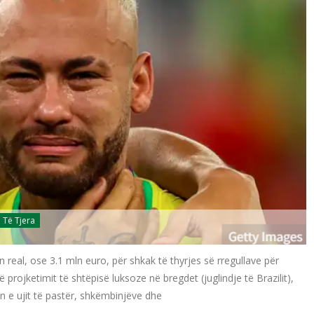
Të Tjera
n real, ose 3.1 mln euro, për shkak të thyrjes së rregullave për
ë projketimit të shtëpisë luksoze në bregdet (juglindje të Brazilit),
ën e ujit të pastër, shkëmbinjëve dhe