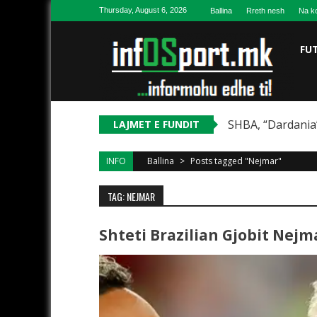
Skip to content
Thursday, August 6, 2026
Ballina
Rreth nesh
Na ko
FU
SHBA, “Dardania”
LAJMET E FUNDIT
INFO
Ballina
>
Posts tagged "Nejmar"
TAG: NEJMAR
Shteti Brazilian Gjobit Nejm