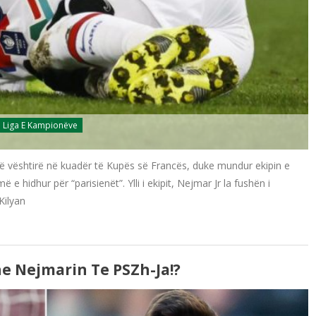
Liga E Kampionëve
të vështirë në kuadër të Kupës së Francës, duke mundur ekipin e
 e hidhur për “parisienët”. Ylli i ekipit, Nejmar Jr la fushën i
Kilyan
e Nejmarin Te PSZh-Ja!?