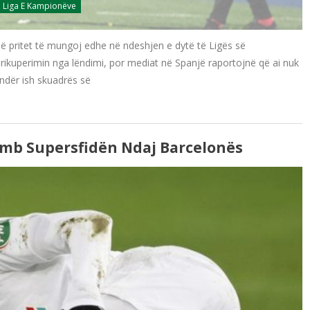
Liga E Kampionëve
ë pritet të mungoj edhe në ndeshjen e dytë të Ligës së
ikuperimin nga lëndimi, por mediat në Spanjë raportojnë që ai nuk
ndër ish skuadrës së
mb Supersfidën Ndaj Barcelonës