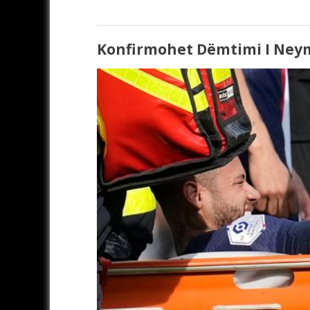
Konfirmohet Dëmtimi I Neyma