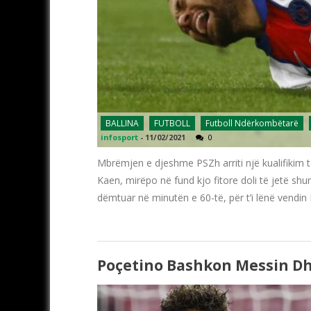
BALLINA
FUTBOLL
Futboll Ndërkombëtarë
infosport
-
11/02/2021
0
Mbrëmjen e djeshme PSZh arriti një kualifikim 
Kaen, mirëpo në fund kjo fitore doli të jetë shumë
dëmtuar në minutën e 60-të, për t’i lënë vendin 
Poçetino Bashkon Messin Dh