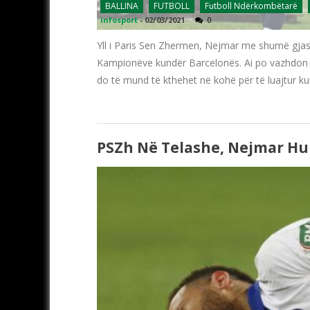
BALLINA
FUTBOLL
Futboll Ndërkombëtarë
infosport
-
02/03/2021
0
Yll i Paris Sen Zhermen, Nejmar me shumë gjas
Kampionëve kundër Barcelonës. Ai po vazhdon r
do të mund të kthehet në kohë për të luajtur ku
PSZh Në Telashe, Nejmar Hu