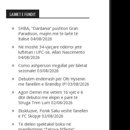
LAJMET E FUNDIT
SHBA, “Dardania” pushton Gran
Paradison, majën më të lartë të
Italisë
04/08/2026
Në moshë 34-vjeçare ndërroi jetë
luftëtari i UFC-së, Allan Nascimento
04/08/2026
Como ashpërson rregullat për biletat
sezonale!
03/08/2026
Debutim ëndërrash për Olti Hysenin
me fanellën e Brøndby IF!
03/08/2026
Agon Demiri me vetëm 16 vjet e 6
ditë debutoi me ekipin e parë të
Struga Trim Lum
02/08/2026
Ekskluzive, Fisnik Saliu veshë fanellën
e FC Skopje
02/08/2026
Të dielën spektakël boksi në
manifestimin “Tetova N’festë”