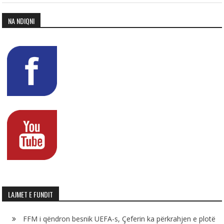
NA NDIQNI
LAJMET E FUNDIT
FFM i qëndron besnik UEFA-s, Çeferin ka përkrahjen e plotë