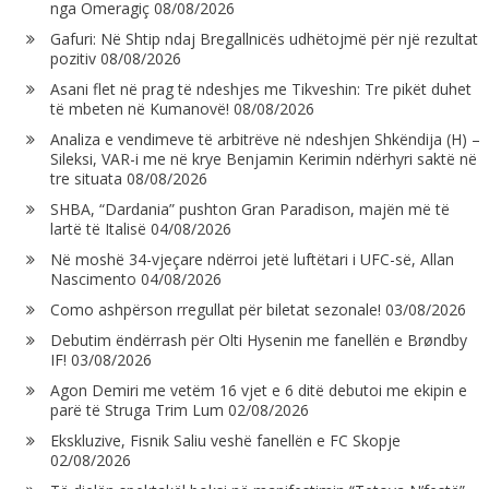
nga Omeragiç
08/08/2026
Gafuri: Në Shtip ndaj Bregallnicës udhëtojmë për një rezultat
pozitiv
08/08/2026
Asani flet në prag të ndeshjes me Tikveshin: Tre pikët duhet
të mbeten në Kumanovë!
08/08/2026
Analiza e vendimeve të arbitrëve në ndeshjen Shkëndija (H) –
Sileksi, VAR-i me në krye Benjamin Kerimin ndërhyri saktë në
tre situata
08/08/2026
SHBA, “Dardania” pushton Gran Paradison, majën më të
lartë të Italisë
04/08/2026
Në moshë 34-vjeçare ndërroi jetë luftëtari i UFC-së, Allan
Nascimento
04/08/2026
Como ashpërson rregullat për biletat sezonale!
03/08/2026
Debutim ëndërrash për Olti Hysenin me fanellën e Brøndby
IF!
03/08/2026
Agon Demiri me vetëm 16 vjet e 6 ditë debutoi me ekipin e
parë të Struga Trim Lum
02/08/2026
Ekskluzive, Fisnik Saliu veshë fanellën e FC Skopje
02/08/2026