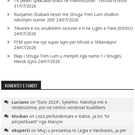
Të dielën spektakël boksi në manifestimin “Tetova N’festë”
31/07/2026
Bunjamin Shabani nesër me Struga Trim Lum zhvillon
ndeshjen numër 200!
24/07/2026
Tikveshi e nis vrrullshëm sezonin e ri në Ligën e Parë (VIDEO)
24/07/2026
FFM vjen me një super lajm për tifozët e Shkëndijës!
24/07/2026
Ekipi i Struga Trim Lum u mirëprit nga numri 1 i Strugës,
Mendi Qyra
24/07/2026
KOMENTET E FUNDIT
Luciano
on
“Euro 2024”, Sylvinho: Ndeshja më e
rëndësishme, por në nëntor vendoset kualifikimi
Klodian
on
Lista përfundimtare e Italisë, ja tre “të
përjashtuarit” nga Mançini
eksperti
on
Muçi u prezantua te Legia e Varshavës, ja për