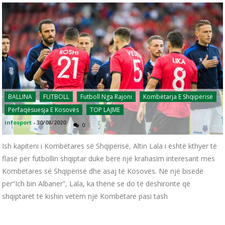
BALLINA
FUTBOLL
Futboll Nga Rajoni
Kombëtarja E Shqipërisë
Përfaqësuesja E Kosovës
TOP LAJME
infosport
-
30/08/2020
0
Ish kapiteni i Kombëtares së Shqipërisë, Altin Lala i është kthyer të
flasë për futbollin shqiptar duke bërë një krahasim interesant mes
Kombëtares së Shqipërisë dhe asaj të Kosovës. Në një bisedë
për“Ich bin Albaner”, Lala, ka thënë se do të dëshironte që
shqiptarët të kishin vetëm një Kombëtare pasi tash