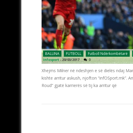
BALLINA
FUTBOLL
Futboll Ndërkombëtarë
infosport
-
20/03/2017
0
Xhejms Milner në ndeshjen e së dielës ndaj Mançs
kishte arritur askush, njofton “infOSport.mk”. An
Roud” gjatë karrierës së tij ka arritur që