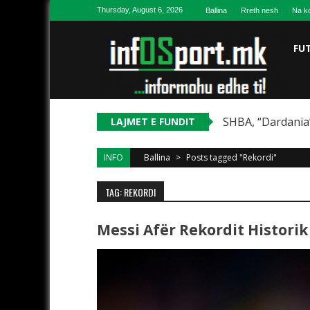
Skip to content
Thursday, August 6, 2026
Ballina
Rreth nesh
Na ko
FU
SHBA, “Dardania”
LAJMET E FUNDIT
INFO
Ballina
>
Posts tagged "Rekordi"
TAG: REKORDI
Messi Afër Rekordit Histori