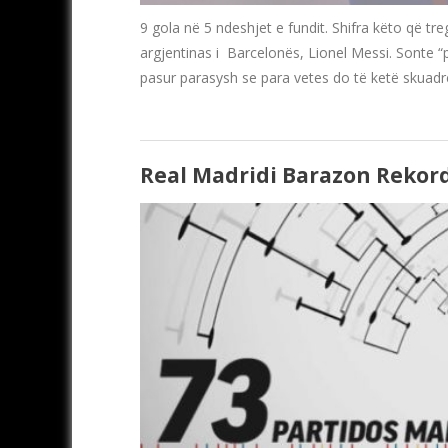
9 gola në 5 ndeshjet e fundit. Shifra këto që tr
argjentinas i Barcelonës, Lionel Messi. Sonte “
pasur parasysh se para vetes do të ketë skuadr
Real Madridi Barazon Rekordi