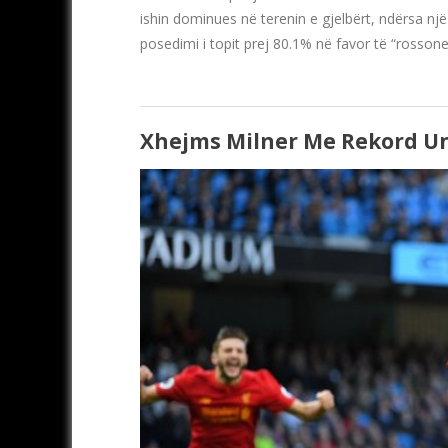
ishin dominues në terenin e gjelbërt, ndërsa një
posedimi i topit prej 80.1% në favor të “rosson
Xhejms Milner Me Rekord Un