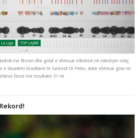
La Liga
TOP LAJME
adridi me fitoren dhe golat e shënuar mbrëmë në ndeshjen ndaj
in e skuadrës braziliane të Santosit të Peles, duke shënuar gola në
shënoi fitore me rezultatin 31 në
 Rekord!