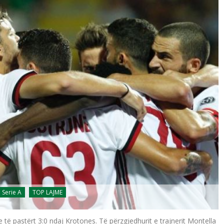
Serie A
TOP LAJME
re të pastërt 3:0 ndaj Krotones. Të përzgjedhurit e trajnerit Montella