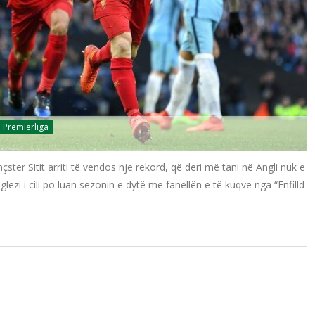
Premierliga
ter Sitit arriti të vendos një rekord, që deri më tani në Angli nuk e
glezi i cili po luan sezonin e dytë me fanellën e të kuqve nga “Enfilld