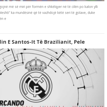
egojnë më së miri për formën e shkëlqyer në të cilën po kalon ylli
pleshti” ka mundësinë që të vazhdojë këtë seri të golave, duke
ën e
n E Santos-It Të Brazilianit, Pele