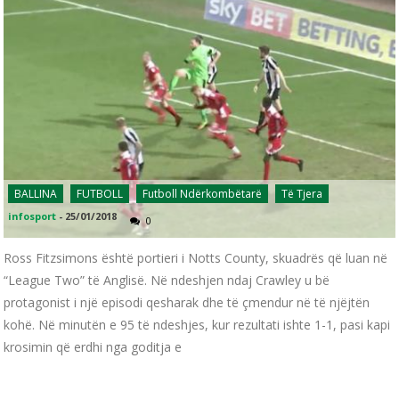
BALLINA
FUTBOLL
Futboll Ndërkombëtarë
Të Tjera
infosport
-
25/01/2018
0
Ross Fitzsimons është portieri i Notts County, skuadrës që luan në
“League Two” të Anglisë. Në ndeshjen ndaj Crawley u bë
protagonist i një episodi qesharak dhe të çmendur në të njëjtën
kohë. Në minutën e 95 të ndeshjes, kur rezultati ishte 1-1, pasi kapi
krosimin që erdhi nga goditja e