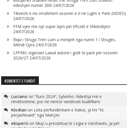
Bunjamin Shabani nesër me Struga Trim Lum zhvillon
ndeshjen numër 200!
24/07/2026
Tikveshi e nis vrrullshëm sezonin e ri në Ligën e Parë (VIDEO)
24/07/2026
FFM vjen me një super lajm për tifozët e Shkëndijës!
24/07/2026
Ekipi i Struga Trim Lum u mirëprit nga numri 1 i Strugës,
Mendi Qyra
24/07/2026
LPFMV, nigeriani Lawal autorë i golit të parë për sezonin
2026/27
24/07/2026
KOMENTET E FUNDIT
Luciano
on
“Euro 2024”, Sylvinho: Ndeshja më e
rëndësishme, por në nëntor vendoset kualifikimi
Klodian
on
Lista përfundimtare e Italisë, ja tre “të
përjashtuarit” nga Mançini
eksperti
on
Muçi u prezantua te Legia e Varshavës, ja për