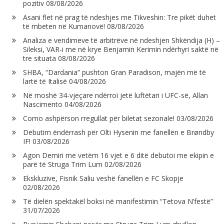
pozitiv
08/08/2026
Asani flet në prag të ndeshjes me Tikveshin: Tre pikët duhet
të mbeten në Kumanovë!
08/08/2026
Analiza e vendimeve të arbitrëve në ndeshjen Shkëndija (H) –
Sileksi, VAR-i me në krye Benjamin Kerimin ndërhyri saktë në
tre situata
08/08/2026
SHBA, “Dardania” pushton Gran Paradison, majën më të
lartë të Italisë
04/08/2026
Në moshë 34-vjeçare ndërroi jetë luftëtari i UFC-së, Allan
Nascimento
04/08/2026
Como ashpërson rregullat për biletat sezonale!
03/08/2026
Debutim ëndërrash për Olti Hysenin me fanellën e Brøndby
IF!
03/08/2026
Agon Demiri me vetëm 16 vjet e 6 ditë debutoi me ekipin e
parë të Struga Trim Lum
02/08/2026
Ekskluzive, Fisnik Saliu veshë fanellën e FC Skopje
02/08/2026
Të dielën spektakël boksi në manifestimin “Tetova N’festë”
31/07/2026