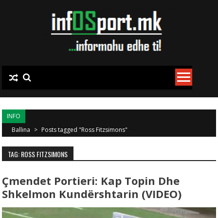
Skip to content
INFO
Ballina
>
Posts tagged "Ross Fitzsimons"
TAG: ROSS FITZSIMONS
Çmendet Portieri: Kap Topin Dhe
Shkelmon Kundërshtarin (VIDEO)