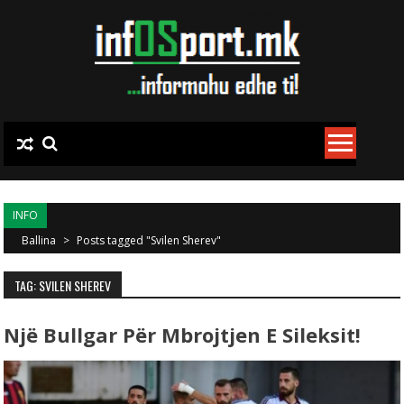
Skip to content
INFO
Ballina
>
Posts tagged "Svilen Sherev"
TAG: SVILEN SHEREV
Një Bullgar Për Mbrojtjen E Sileksit!