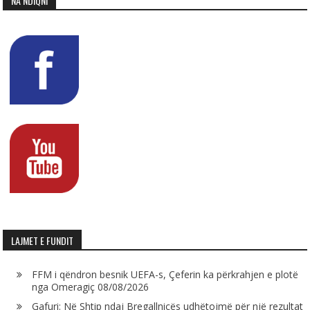
NA NDIQNI
LAJMET E FUNDIT
FFM i qëndron besnik UEFA-s, Çeferin ka përkrahjen e plotë
nga Omeragiç
08/08/2026
Gafuri: Në Shtip ndaj Bregallnicës udhëtojmë për një rezultat