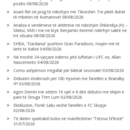
pozitiv
08/08/2026
Asani flet në prag të ndeshjes me Tikveshin: Tre pikët duhet
të mbeten në Kumanovë!
08/08/2026
Analiza e vendimeve të arbitrëve në ndeshjen Shkëndija (H) –
Sileksi, VAR-i me në krye Benjamin Kerimin ndërhyri saktë në
tre situata
08/08/2026
SHBA, “Dardania” pushton Gran Paradison, majën më të
lartë të Italisë
04/08/2026
Në moshë 34-vjeçare ndërroi jetë luftëtari i UFC-së, Allan
Nascimento
04/08/2026
Como ashpërson rregullat për biletat sezonale!
03/08/2026
Debutim ëndërrash për Olti Hysenin me fanellën e Brøndby
IF!
03/08/2026
Agon Demiri me vetëm 16 vjet e 6 ditë debutoi me ekipin e
parë të Struga Trim Lum
02/08/2026
Ekskluzive, Fisnik Saliu veshë fanellën e FC Skopje
02/08/2026
Të dielën spektakël boksi në manifestimin “Tetova N’festë”
31/07/2026