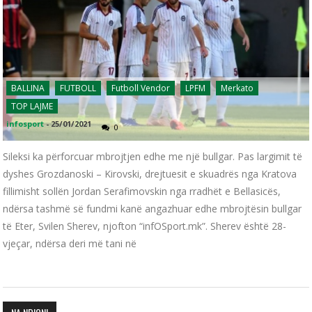
BALLINA
FUTBOLL
Futboll Vendor
LPFM
Merkato
TOP LAJME
infosport
-
25/01/2021
0
Sileksi ka përforcuar mbrojtjen edhe me një bullgar. Pas largimit të
dyshes Grozdanoski – Kirovski, drejtuesit e skuadrës nga Kratova
fillimisht sollën Jordan Serafimovskin nga rradhët e Bellasicës,
ndërsa tashmë së fundmi kanë angazhuar edhe mbrojtësin bullgar
të Eter, Svilen Sherev, njofton “infOSport.mk”. Sherev është 28-
vjeçar, ndërsa deri më tani në