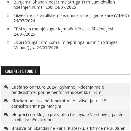
Bunjamin Shabani nesër me Struga Trim Lum zhvillon
ndeshjen numër 200!
24/07/2026
Tikveshi e nis vrrullshëm sezonin e ri në Ligën e Parë (VIDEO)
24/07/2026
FFM vjen me një super lajm për tifozët e Shkëndijës!
24/07/2026
Ekipi i Struga Trim Lum u mirëprit nga numri 1 i Strugës,
Mendi Qyra
24/07/2026
KOMENTET E FUNDIT
Luciano
on
“Euro 2024”, Sylvinho: Ndeshja më e
rëndësishme, por në nëntor vendoset kualifikimi
Klodian
on
Lista përfundimtare e Italisë, ja tre “të
përjashtuarit” nga Mançini
eksperti
on
Muçi u prezantua te Legia e Varshavës, ja për
sa vite ka nënshkruar
Bradva
on
Skandali në Paris, Kultesku, arbitri që në 2008-ën