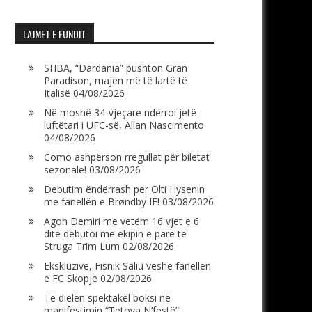
LAJMET E FUNDIT
SHBA, “Dardania” pushton Gran
Paradison, majën më të lartë të
Italisë
04/08/2026
Në moshë 34-vjeçare ndërroi jetë
luftëtari i UFC-së, Allan Nascimento
04/08/2026
Como ashpërson rregullat për biletat
sezonale!
03/08/2026
Debutim ëndërrash për Olti Hysenin
me fanellën e Brøndby IF!
03/08/2026
Agon Demiri me vetëm 16 vjet e 6
ditë debutoi me ekipin e parë të
Struga Trim Lum
02/08/2026
Ekskluzive, Fisnik Saliu veshë fanellën
e FC Skopje
02/08/2026
Të dielën spektakël boksi në
manifestimin “Tetova N’festë”