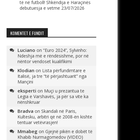
të në futboll! Shkëndija e Haraçinës
debutuesja e vetme
23/07/2026
KOMENTET E FUNDIT
Luciano
on
“Euro 2024”, Sylvinho:
Ndeshja më e rëndësishme, por në
nëntor vendoset kualifikimi
Klodian
on
Lista përfundimtare e
Italisë, ja tre “të përjashtuarit” nga
Mançini
eksperti
on
Muçi u prezantua te
Legia e Varshavës, ja për sa vite ka
nënshkruar
Bradva
on
Skandali në Paris,
Kultesku, arbitri që në 2008-ën kishte
tentuar vetëvrasjen!
Mmabeg
on
Gjejnë pikën e dobët të
Khabib Nurmagomedov (VIDEO)