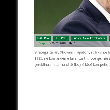
BALLINA
FUTBOLL
Futboll Ndërkombëtarë
infosport
-
21/03/2018
0
Strategu italian, Xhovani Trapatoni, i cili kish
1985, në komandën e Juventusit, thotë që, nëse
çerekfinale, ata mund të fitojnë këtë kompetic