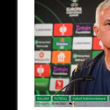
BALLINA
FUTBOLL
Futboll Ndërkombëtarë
infosport
-
25/05/2022
0