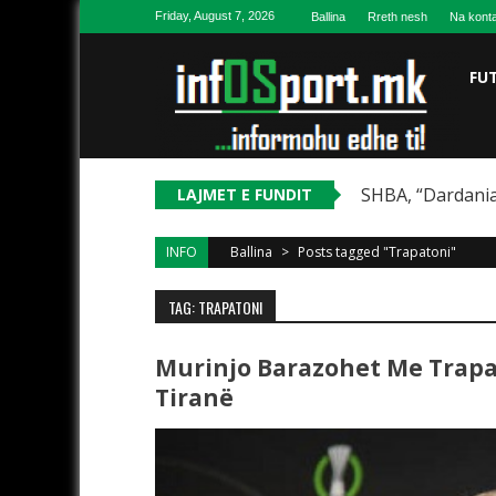
Skip to content
Friday, August 7, 2026
Ballina
Rreth nesh
Na konta
FU
SHBA, “Dardania
LAJMET E FUNDIT
INFO
Ballina
>
Posts tagged "Trapatoni"
TAG: TRAPATONI
Murinjo Barazohet Me Trapa
Tiranë