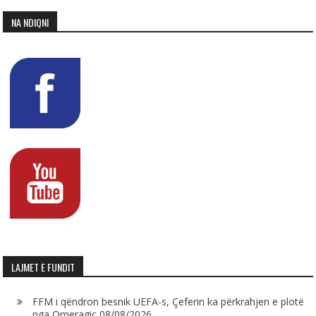
NA NDIQNI
LAJMET E FUNDIT
FFM i qëndron besnik UEFA-s, Çeferin ka përkrahjen e plotë
nga Omeragiç
08/08/2026