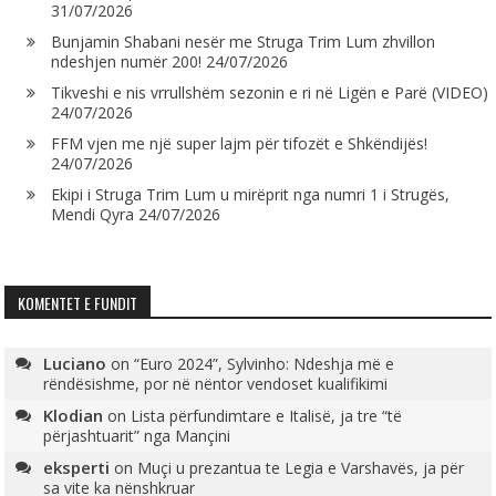
31/07/2026
Bunjamin Shabani nesër me Struga Trim Lum zhvillon
ndeshjen numër 200!
24/07/2026
Tikveshi e nis vrrullshëm sezonin e ri në Ligën e Parë (VIDEO)
24/07/2026
FFM vjen me një super lajm për tifozët e Shkëndijës!
24/07/2026
Ekipi i Struga Trim Lum u mirëprit nga numri 1 i Strugës,
Mendi Qyra
24/07/2026
KOMENTET E FUNDIT
Luciano
on
“Euro 2024”, Sylvinho: Ndeshja më e
rëndësishme, por në nëntor vendoset kualifikimi
Klodian
on
Lista përfundimtare e Italisë, ja tre “të
përjashtuarit” nga Mançini
eksperti
on
Muçi u prezantua te Legia e Varshavës, ja për
sa vite ka nënshkruar