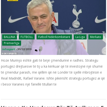
BALLINA
FUTBOLL
Futboll Ndërkombëtarë
La Liga
Merkato
Premierliga
infosport
-
31/12/2019
0
Hoze Murinjo është gati të bëjë çmendurinë e radhës. Strategu
portugez drejtuesve të tij u ka kërkuar që të investojnë një shumë
të çmendur parash, me qëllim që në Londër të sjellë mbrojtësin e
Real Madridit, Rafael Varane. Ishte pikërisht strategu portugez ai që
i besoi Varanes një fanellë titullari te