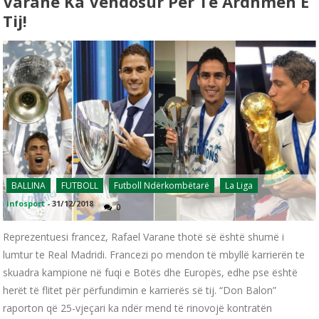
Varane Ka Vendosur Për Të Ardhmen E
Tij!
BALLINA
FUTBOLL
Futboll Ndërkombëtarë
La Liga
infosport
-
31/12/2018
0
Reprezentuesi francez, Rafael Varane thotë së është shumë i
lumtur te Real Madridi. Francezi po mendon të mbyllë karrierën te
skuadra kampione në fuqi e Botës dhe Europës, edhe pse është
herët të flitet për përfundimin e karrierës së tij. “Don Balon”
raporton që 25-vjeçari ka ndër mend të rinovojë kontratën