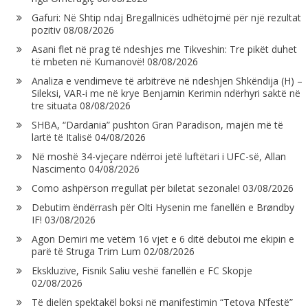
Gafuri: Në Shtip ndaj Bregallnicës udhëtojmë për një rezultat
pozitiv
08/08/2026
Asani flet në prag të ndeshjes me Tikveshin: Tre pikët duhet
të mbeten në Kumanovë!
08/08/2026
Analiza e vendimeve të arbitrëve në ndeshjen Shkëndija (H) –
Sileksi, VAR-i me në krye Benjamin Kerimin ndërhyri saktë në
tre situata
08/08/2026
SHBA, “Dardania” pushton Gran Paradison, majën më të
lartë të Italisë
04/08/2026
Në moshë 34-vjeçare ndërroi jetë luftëtari i UFC-së, Allan
Nascimento
04/08/2026
Como ashpërson rregullat për biletat sezonale!
03/08/2026
Debutim ëndërrash për Olti Hysenin me fanellën e Brøndby
IF!
03/08/2026
Agon Demiri me vetëm 16 vjet e 6 ditë debutoi me ekipin e
parë të Struga Trim Lum
02/08/2026
Ekskluzive, Fisnik Saliu veshë fanellën e FC Skopje
02/08/2026
Të dielën spektakël boksi në manifestimin “Tetova N’festë”