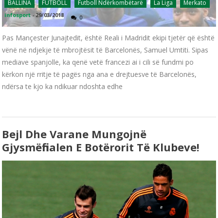
BALLINA
FUTBOLL
Futboll Ndërkombëtarë
La Liga
Merkato
infosport
-
29/03/2018
0
Pas Mançester Junajtedit, është Reali i Madridit ekipi tjetër që është
vënë në ndjekje të mbrojtësit të Barcelonës, Samuel Umtiti. Sipas
mediave spanjolle, ka qenë vetë francezi ai i cili së fundmi po
kërkon një rritje të pagës nga ana e drejtuesve të Barcelonës,
ndërsa te kjo ka ndikuar ndoshta edhe
Bejl Dhe Varane Mungojnë
Gjysmëfinalen E Botërorit Të Klubeve!