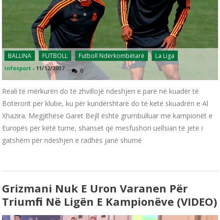
BALLINA
FUTBOLL
Futboll Ndërkombëtarë
La Liga
infosport
-
11/12/2017
0
Reali të mërkurën do të zhvillojë ndeshjen e parë në kuadër të
Botërorit për klube, ku për kundërshtarë do të ketë skuadrën e Al
Xhazira. Megjithëse Garet Bejll është grumbulluar me kampionët e
Europës për këtë turne, shanset që mesfushori uellsian të jetë i
gatshëm për ndeshjen e radhës janë shumë
Grizmani Nuk E Uron Varanen Për
Triumfin Në Ligën E Kampionëve (VIDEO)