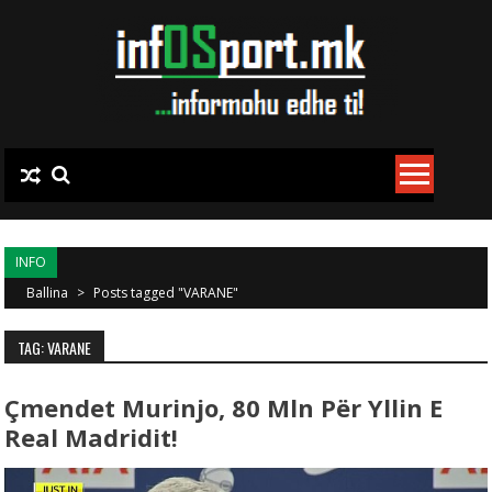
Skip to content
INFO
Ballina
>
Posts tagged "VARANE"
TAG: VARANE
Çmendet Murinjo, 80 Mln Për Yllin E
Real Madridit!