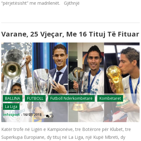
“përjetësisht” me madrilenët. Gjithnjë
Varane, 25 Vjeçar, Me 16 Tituj Të Fituar
BALLINA
FUTBOLL
Futboll Ndërkombëtarë
Kombëtaret
La Liga
infosport
-
16/07/2018
0
Katër trofe në Ligën e Kampionëve, tre Botërore për Klubet, tre
Superkupa Europiane, dy tituj në La Liga, një Kupë Mbreti, dy