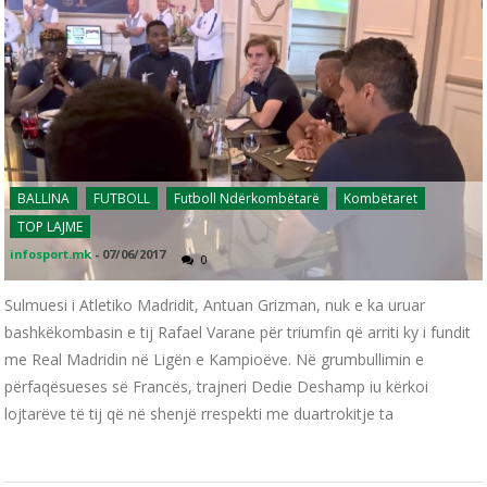
BALLINA
FUTBOLL
Futboll Ndërkombëtarë
Kombëtaret
TOP LAJME
infosport.mk
-
07/06/2017
0
Sulmuesi i Atletiko Madridit, Antuan Grizman, nuk e ka uruar
bashkëkombasin e tij Rafael Varane për triumfin që arriti ky i fundit
me Real Madridin në Ligën e Kampioëve. Në grumbullimin e
përfaqësueses së Francës, trajneri Dedie Deshamp iu kërkoi
lojtarëve të tij që në shenjë rrespekti me duartrokitje ta