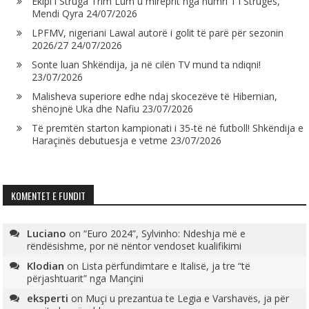
Ekipi i Struga Trim Lum u mirëprit nga numri 1 i Strugës,
Mendi Qyra
24/07/2026
LPFMV, nigeriani Lawal autorë i golit të parë për sezonin
2026/27
24/07/2026
Sonte luan Shkëndija, ja në cilën TV mund ta ndiqni!
23/07/2026
Malisheva superiore edhe ndaj skocezëve të Hibernian,
shënojnë Uka dhe Nafiu
23/07/2026
Të premtën starton kampionati i 35-të në futboll! Shkëndija e
Haraçinës debutuesja e vetme
23/07/2026
KOMENTET E FUNDIT
Luciano
on
“Euro 2024”, Sylvinho: Ndeshja më e
rëndësishme, por në nëntor vendoset kualifikimi
Klodian
on
Lista përfundimtare e Italisë, ja tre “të
përjashtuarit” nga Mançini
eksperti
on
Muçi u prezantua te Legia e Varshavës, ja për