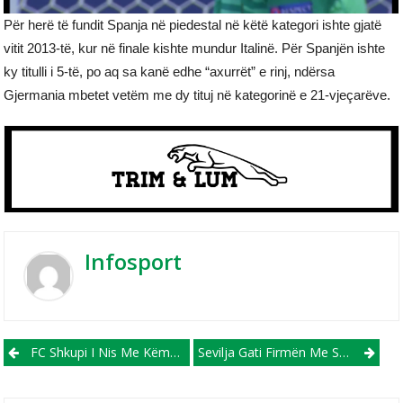
Për herë të fundit Spanja në piedestal në këtë kategori ishte gjatë
vitit 2013-të, kur në finale kishte mundur Italinë. Për Spanjën ishte
ky titulli i 5-të, po aq sa kanë edhe “axurrët” e rinj, ndërsa
Gjermania mbetet vetëm me dy tituj në kategorinë e 21-vjeçarëve.
Infosport
Post navigation
FC Shkupi I Nis Me Këmbë Të Mbarë Kontrollueset Në Turqi
Sevilja Gati Firmën Me Sulmuesin Holandez, Luk De Jong