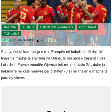
BALLINA
FUTBOLL
Futboll Ndërkombëtarë
Kombëtaret
TOP LAJME
infosport
-
30/06/2019
0
Spanja është kampionja e re e Europës në futboll për të rinj. Në
finalen e madhe të zhvilluar në Udine, të besuarit e trajnerit Hose
Luis de la Fuente mundën Gjermaninë me rezultatin 2:1, duke iu
hakmarrë në këtë mënyrë për disfatën (0:1) në finalen e madhe të
para dy viteve.