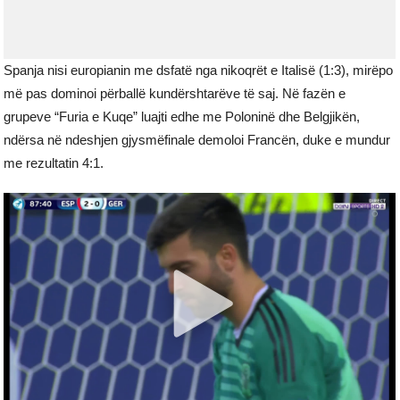
Spanja nisi europianin me dsfatë nga nikoqrët e Italisë (1:3), mirëpo
më pas dominoi përballë kundërshtarëve të saj. Në fazën e
grupeve “Furia e Kuqe” luajti edhe me Poloninë dhe Belgjikën,
ndërsa në ndeshjen gjysmëfinale demoloi Francën, duke e mundur
me rezultatin 4:1.