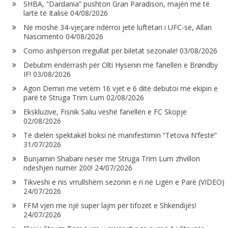
SHBA, “Dardania” pushton Gran Paradison, majën më të
lartë të Italisë
04/08/2026
Në moshë 34-vjeçare ndërroi jetë luftëtari i UFC-së, Allan
Nascimento
04/08/2026
Como ashpërson rregullat për biletat sezonale!
03/08/2026
Debutim ëndërrash për Olti Hysenin me fanellën e Brøndby
IF!
03/08/2026
Agon Demiri me vetëm 16 vjet e 6 ditë debutoi me ekipin e
parë të Struga Trim Lum
02/08/2026
Ekskluzive, Fisnik Saliu veshë fanellën e FC Skopje
02/08/2026
Të dielën spektakël boksi në manifestimin “Tetova N’festë”
31/07/2026
Bunjamin Shabani nesër me Struga Trim Lum zhvillon
ndeshjen numër 200!
24/07/2026
Tikveshi e nis vrrullshëm sezonin e ri në Ligën e Parë (VIDEO)
24/07/2026
FFM vjen me një super lajm për tifozët e Shkëndijës!
24/07/2026