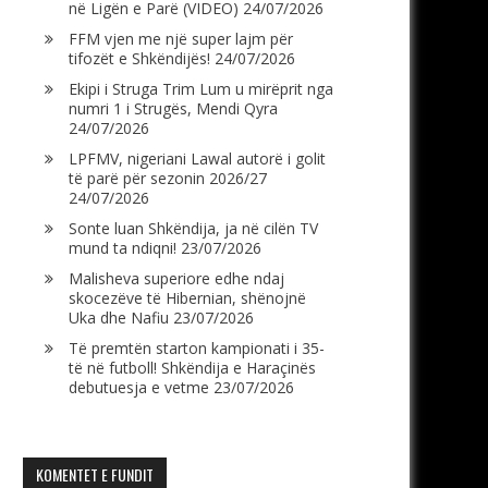
në Ligën e Parë (VIDEO)
24/07/2026
FFM vjen me një super lajm për
tifozët e Shkëndijës!
24/07/2026
Ekipi i Struga Trim Lum u mirëprit nga
numri 1 i Strugës, Mendi Qyra
24/07/2026
LPFMV, nigeriani Lawal autorë i golit
të parë për sezonin 2026/27
24/07/2026
Sonte luan Shkëndija, ja në cilën TV
mund ta ndiqni!
23/07/2026
Malisheva superiore edhe ndaj
skocezëve të Hibernian, shënojnë
Uka dhe Nafiu
23/07/2026
Të premtën starton kampionati i 35-
të në futboll! Shkëndija e Haraçinës
debutuesja e vetme
23/07/2026
KOMENTET E FUNDIT