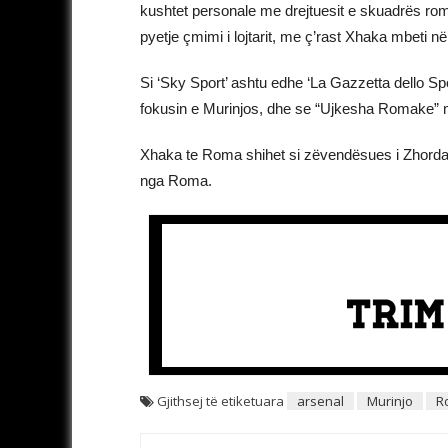
kushtet personale me drejtuesit e skuadrës rom
pyetje çmimi i lojtarit, me ç’rast Xhaka mbeti n
Si ‘Sky Sport’ ashtu edhe ‘La Gazzetta dello Spor
fokusin e Murinjos, dhe se “Ujkesha Romake” mun
Xhaka te Roma shihet si zëvendësues i Zhordan 
nga Roma.
Gjithsej të etiketuara
arsenal
Murinjo
R