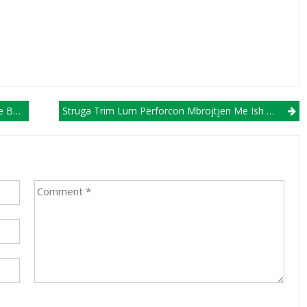
urg!
Struga Trim Lum Përforcon Mbrojtjen Me Ish Futbollistin E FC Shkupit