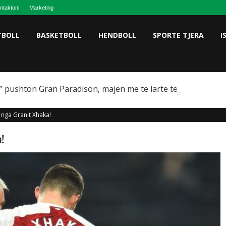
ntaktoni
Marketing
TBOLL
BASKETBOLL
HENDBOLL
SPORTE TJERA
I
 pushton Gran Paradison, majën më të lartë të Italisë
 nga Granit Xhaka!
a!