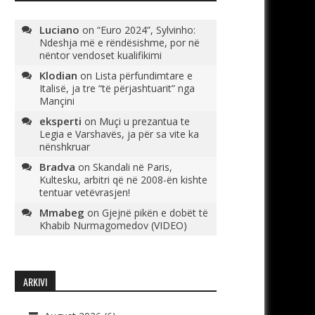
Luciano
on
“Euro 2024”, Sylvinho:
Ndeshja më e rëndësishme, por në
nëntor vendoset kualifikimi
Klodian
on
Lista përfundimtare e
Italisë, ja tre “të përjashtuarit” nga
Mançini
eksperti
on
Muçi u prezantua te
Legia e Varshavës, ja për sa vite ka
nënshkruar
Bradva
on
Skandali në Paris,
Kultesku, arbitri që në 2008-ën kishte
tentuar vetëvrasjen!
Mmabeg
on
Gjejnë pikën e dobët të
Khabib Nurmagomedov (VIDEO)
ARKIVI