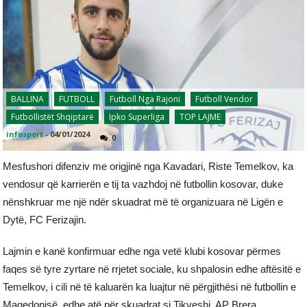
BALLINA
FUTBOLL
Futboll Nga Rajoni
Futboll Vendor
Futbollistët Shqiptarë
Ipko Superliga
TOP LAJME
infosport
-
04/01/2024
0
Mesfushori difenziv me origjinë nga Kavadari, Riste Temelkov, ka
vendosur që karrierën e tij ta vazhdoj në futbollin kosovar, duke
nënshkruar me një ndër skuadrat më të organizuara në Ligën e
Dytë, FC Ferizajin.
Lajmin e kanë konfirmuar edhe nga vetë klubi kosovar përmes
faqes së tyre zyrtare në rrjetet sociale, ku shpalosin edhe aftësitë e
Temelkov, i cili në të kaluarën ka luajtur në përgjithësi në futbollin e
Maqedonisë, edhe atë për skuadrat si Tikveshi, AP Brera,