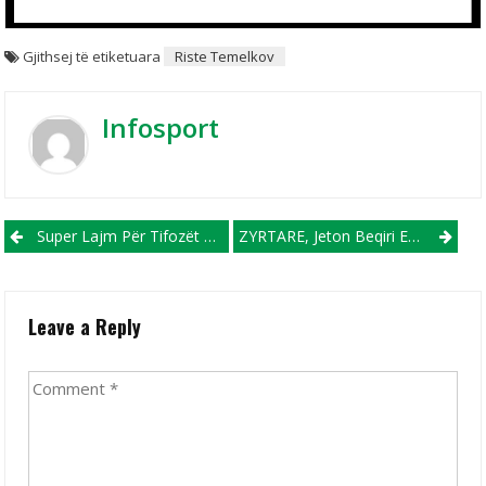
Gjithsej të etiketuara
Riste Temelkov
Infosport
Post navigation
Super Lajm Për Tifozët E Interit, Martinez Nënshkruan Kontratë Afatgjate Me “zikaltërit”
ZYRTARE, Jeton Beqiri Emërohet Trajner I Shkëndijës
Leave a Reply