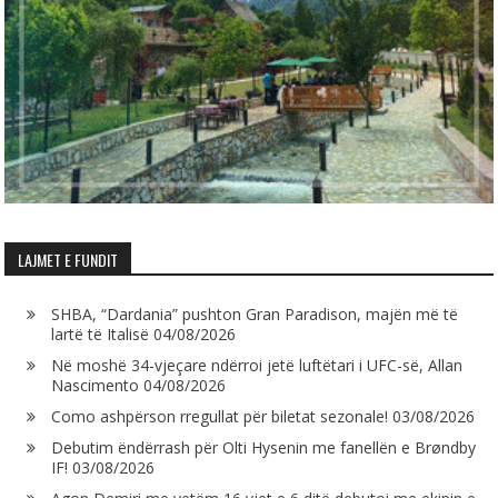
LAJMET E FUNDIT
SHBA, “Dardania” pushton Gran Paradison, majën më të
lartë të Italisë
04/08/2026
Në moshë 34-vjeçare ndërroi jetë luftëtari i UFC-së, Allan
Nascimento
04/08/2026
Como ashpërson rregullat për biletat sezonale!
03/08/2026
Debutim ëndërrash për Olti Hysenin me fanellën e Brøndby
IF!
03/08/2026