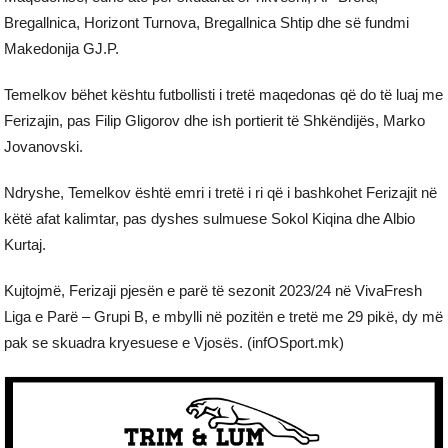
Bregallnica, Horizont Turnova, Bregallnica Shtip dhe së fundmi
Makedonija GJ.P.
Temelkov bëhet kështu futbollisti i tretë maqedonas që do të luaj me
Ferizajin, pas Filip Gligorov dhe ish portierit të Shkëndijës, Marko
Jovanovski.
Ndryshe, Temelkov është emri i tretë i ri që i bashkohet Ferizajit në
këtë afat kalimtar, pas dyshes sulmuese Sokol Kiqina dhe Albio
Kurtaj.
Kujtojmë, Ferizaji pjesën e parë të sezonit 2023/24 në VivaFresh
Liga e Parë – Grupi B, e mbylli në pozitën e tretë me 29 pikë, dy më
pak se skuadra kryesuese e Vjosës. (infOSport.mk)