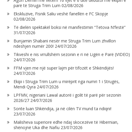
Agon Demiri me vetëm 16 vjet e 6 ditë debutoi me ekipin e
parë të Struga Trim Lum
02/08/2026
Ekskluzive, Fisnik Saliu veshë fanellën e FC Skopje
02/08/2026
Të dielën spektakël boksi në manifestimin “Tetova N’festë”
31/07/2026
Bunjamin Shabani nesër me Struga Trim Lum zhvillon
ndeshjen numër 200!
24/07/2026
Tikveshi e nis vrrullshëm sezonin e ri në Ligën e Parë (VIDEO)
24/07/2026
FFM vjen me një super lajm për tifozët e Shkëndijës!
24/07/2026
Ekipi i Struga Trim Lum u mirëprit nga numri 1 i Strugës,
Mendi Qyra
24/07/2026
LPFMV, nigeriani Lawal autorë i golit të parë për sezonin
2026/27
24/07/2026
Sonte luan Shkëndija, ja në cilën TV mund ta ndiqni!
23/07/2026
Malisheva superiore edhe ndaj skocezëve të Hibernian,
shënojnë Uka dhe Nafiu
23/07/2026