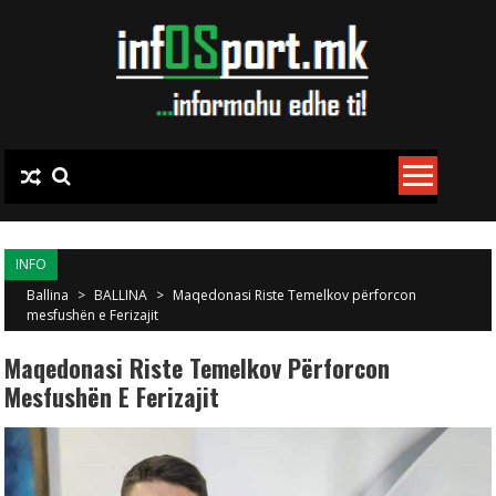
Skip to content
INFO
Ballina
>
BALLINA
>
Maqedonasi Riste Temelkov përforcon
mesfushën e Ferizajit
Maqedonasi Riste Temelkov Përforcon
Mesfushën E Ferizajit