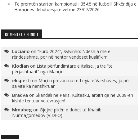
Të premtën starton kampionati i 35-të në futboll! Shkëndija e
Haraçinës debutuesja e vetme
23/07/2026
KOMENTET E FUNDIT
Luciano
on
“Euro 2024”, Sylvinho: Ndeshja më e
rëndësishme, por në nëntor vendoset kualifikimi
Klodian
on
Lista përfundimtare e Italisë, ja tre “të
përjashtuarit” nga Mançini
eksperti
on
Muçi u prezantua te Legia e Varshavës, ja për
sa vite ka nënshkruar
Bradva
on
Skandali në Paris, Kultesku, arbitri që në 2008-ën
kishte tentuar vetëvrasjen!
Mmabeg
on
Gjejnë pikën e dobët të Khabib
Nurmagomedov (VIDEO)