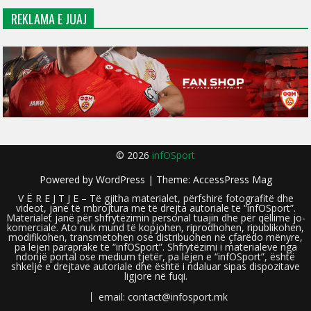
REKLAMA E JUAJ
© 2026
infOSport
Powered by
WordPress
| Theme:
AccessPress Mag
V Ë R E J T J E – Të gjitha materialet, përfshirë fotografitë dhe
videot, janë të mbrojtura me të drejta autoriale të “infOSport”.
Materialet janë për shfrytëzimin personal tuajin dhe për qëllime jo-
komerciale. Ato nuk mund të kopjohen, riprodhohen, ripublikohen,
modifikohen, transmetohen ose distribuohen në çfarëdo mënyre,
pa lejen paraprake të “infOSport”. Shfrytëzimi i materialeve nga
ndonjë portal ose medium tjetër, pa lejen e “infOSport”, është
shkelje e drejtave autoriale dhe është i ndaluar sipas dispozitave
ligjore në fuqi.
email: contact@infosport.mk