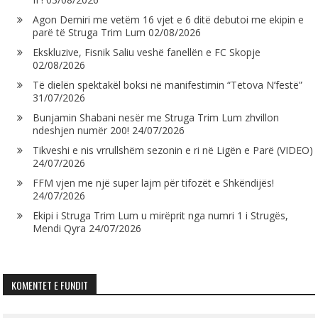
Agon Demiri me vetëm 16 vjet e 6 ditë debutoi me ekipin e
parë të Struga Trim Lum
02/08/2026
Ekskluzive, Fisnik Saliu veshë fanellën e FC Skopje
02/08/2026
Të dielën spektakël boksi në manifestimin “Tetova N’festë”
31/07/2026
Bunjamin Shabani nesër me Struga Trim Lum zhvillon
ndeshjen numër 200!
24/07/2026
Tikveshi e nis vrrullshëm sezonin e ri në Ligën e Parë (VIDEO)
24/07/2026
FFM vjen me një super lajm për tifozët e Shkëndijës!
24/07/2026
Ekipi i Struga Trim Lum u mirëprit nga numri 1 i Strugës,
Mendi Qyra
24/07/2026
KOMENTET E FUNDIT