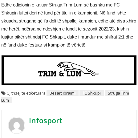
Edhe edicionin e kaluar Struga Trim Lum së bashku me FC
Shkupin luftoi deri në fund për titullin e kampionit. Në fund ishte
skuadra strugane që i’a doli të shpallej kampion, edhe atë disa xhiro
më herët, ndërsa në ndeshjen e fundit të sezonit 2022/23, kishin
luajtur pikërisht ndaj FC Shkupit, duke i mundur me shifrat 2:1 dhe
në fund duke festuar si kampion të vërtetë.
Gjithsej të etiketuara
Besart Ibraimi
FC Shkupi
Struga Trim
Lum
Infosport