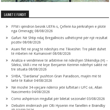
LAJMET E FUNDIT
FFM i qëndron besnik UEFA-s, Çeferin ka përkrahjen e plotë
nga Omeragiç
08/08/2026
Gafuri: Në Shtip ndaj Bregallnicës udhëtojmë për një rezultat
pozitiv
08/08/2026
Asani flet në prag të ndeshjes me Tikveshin: Tre pikët duhet
të mbeten në Kumanovë!
08/08/2026
Analiza e vendimeve të arbitrëve në ndeshjen Shkëndija (H) –
Sileksi, VAR-i me në krye Benjamin Kerimin ndërhyri saktë në
tre situata
08/08/2026
SHBA, “Dardania” pushton Gran Paradison, majën më të
lartë të Italisë
04/08/2026
Në moshë 34-vjeçare ndërroi jetë luftëtari i UFC-së, Allan
Nascimento
04/08/2026
Como ashpërson rregullat për biletat sezonale!
03/08/2026
Debutim ëndërrash për Olti Hysenin me fanellën e Brøndby
IF!
03/08/2026