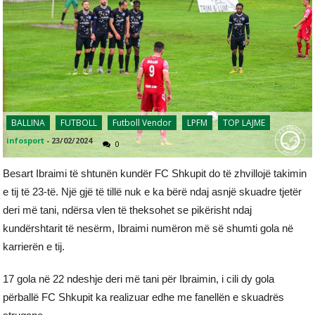
BALLINA
FUTBOLL
Futboll Vendor
LPFM
TOP LAJME
infosport
-
23/02/2024
0
Besart Ibraimi të shtunën kundër FC Shkupit do të zhvillojë takimin
e tij të 23-të. Një gjë të tillë nuk e ka bërë ndaj asnjë skuadre tjetër
deri më tani, ndërsa vlen të theksohet se pikërisht ndaj
kundërshtarit të nesërm, Ibraimi numëron më së shumti gola në
karrierën e tij.
17 gola në 22 ndeshje deri më tani për Ibraimin, i cili dy gola
përballë FC Shkupit ka realizuar edhe me fanellën e skuadrës