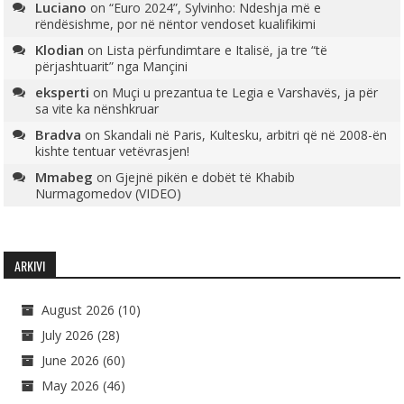
Luciano
on
“Euro 2024”, Sylvinho: Ndeshja më e
rëndësishme, por në nëntor vendoset kualifikimi
Klodian
on
Lista përfundimtare e Italisë, ja tre “të
përjashtuarit” nga Mançini
eksperti
on
Muçi u prezantua te Legia e Varshavës, ja për
sa vite ka nënshkruar
Bradva
on
Skandali në Paris, Kultesku, arbitri që në 2008-ën
kishte tentuar vetëvrasjen!
Mmabeg
on
Gjejnë pikën e dobët të Khabib
Nurmagomedov (VIDEO)
ARKIVI
August 2026
(10)
July 2026
(28)
June 2026
(60)
May 2026
(46)