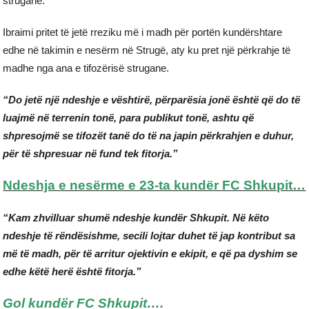
strugane.
Ibraimi pritet të jetë rreziku më i madh për portën kundërshtare
edhe në takimin e nesërm në Strugë, aty ku pret një përkrahje të
madhe nga ana e tifozërisë strugane.
“Do jetë një ndeshje e vështirë, përparësia jonë është që do të
luajmë në terrenin tonë, para publikut tonë, ashtu që
shpresojmë se tifozët tanë do të na japin përkrahjen e duhur,
për të shpresuar në fund tek fitorja.”
Ndeshja e nesërme e 23-ta kundër FC Shkupit…
“Kam zhvilluar shumë ndeshje kundër Shkupit. Në këto
ndeshje të rëndësishme, secili lojtar duhet të jap kontribut sa
më të madh, për të arritur ojektivin e ekipit, e që pa dyshim se
edhe këtë herë është fitorja.”
Gol kundër FC Shkupit….