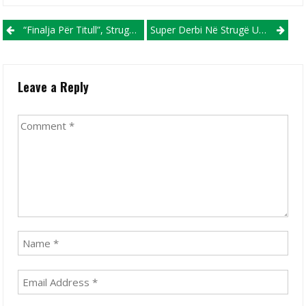
Post navigation
“Finalja Për Titull”, Struga Trim Lum Dhe Shkupi Luajnë Fatet E Sezonit Në Strugë
Super Derbi Në Strugë U Mbyll Me Barazim, Lufta Për Titull Vazhdon (VIDEO)
Leave a Reply