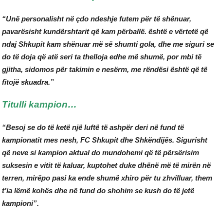
“Unë personalisht në çdo ndeshje futem për të shënuar,
pavarësisht kundërshtarit që kam përballë. është e vërtetë që
ndaj Shkupit kam shënuar më së shumti gola, dhe me siguri se
do të doja që atë seri ta thelloja edhe më shumë, por mbi të
gjitha, sidomos për takimin e nesërm, me rëndësi është që të
fitojë skuadra.”
Titulli kampion…
“Besoj se do të ketë një luftë të ashpër deri në fund të
kampionatit mes nesh, FC Shkupit dhe Shkëndijës. Sigurisht
që neve si kampion aktual do mundohemi që të përsërisim
suksesin e vitit të kaluar, kuptohet duke dhënë më të mirën në
terren, mirëpo pasi ka ende shumë xhiro për tu zhvilluar, them
t’ia lëmë kohës dhe në fund do shohim se kush do të jetë
kampioni”.