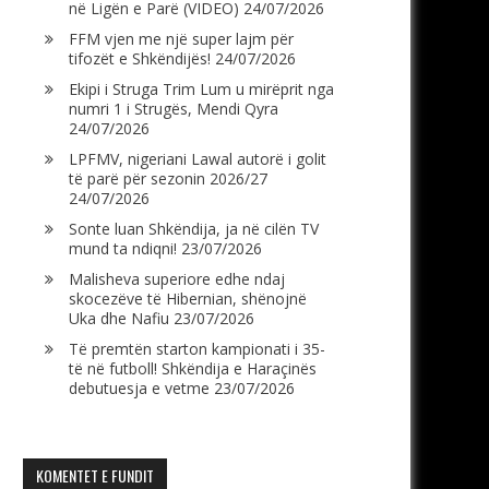
në Ligën e Parë (VIDEO)
24/07/2026
FFM vjen me një super lajm për
tifozët e Shkëndijës!
24/07/2026
Ekipi i Struga Trim Lum u mirëprit nga
numri 1 i Strugës, Mendi Qyra
24/07/2026
LPFMV, nigeriani Lawal autorë i golit
të parë për sezonin 2026/27
24/07/2026
Sonte luan Shkëndija, ja në cilën TV
mund ta ndiqni!
23/07/2026
Malisheva superiore edhe ndaj
skocezëve të Hibernian, shënojnë
Uka dhe Nafiu
23/07/2026
Të premtën starton kampionati i 35-
të në futboll! Shkëndija e Haraçinës
debutuesja e vetme
23/07/2026
KOMENTET E FUNDIT