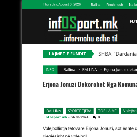
Skip to content
Thursday, August 6, 2026
Ballina
Rreth nesh
Na ko
FU
SHBA, “Dardania”
LAJMET E FUNDIT
INFO
Ballina
>
BALLINA
>
Erjona Jonuzi deko
Erjona Jonuzi Dekorohet Nga Komuna
BALLINA
SPORTE TJERA
TOP LAJME
Volejbol
infosport.mk
-
04/03/2024
0
Volejbollistja tetovare Erjona Jonuzi, sot ësht
gjegjësisht në volejboll.