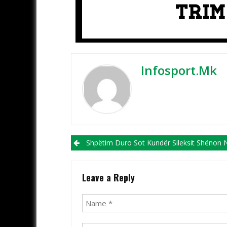
Infosport.mk
Post navigation
Shpëtim Duro Sot Kundër Sileksit Shënon Një Jubile Si Trajner I Struga T
Leave a Reply