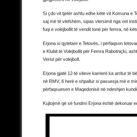
Si çdo vit tjetër ashtu edhe këtë vit Komuna e Te
saj më të vlefshëm, sipas vlersimit nga vet in
fuqi e volejbollit të vendit tonë për femra, në kët
Erjona si qytetare e Tetovës, i përfaqson tetovar
e Klubit të Volejbollit për Femra Rabotniçki,
Veriut për volejboll.
Erjona gjatë 12-të viteve karrierë ka arritur të
në RMV, 6 herë e shpallur si pasuesja më e mirë
përfaqsuesen e Maqedonisë në ndeshjen kundë
Kujtojmë që së fundmi Erjona është dekoruar ed