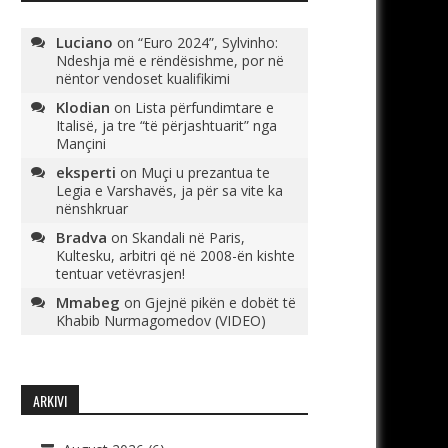
Luciano
on
“Euro 2024”, Sylvinho:
Ndeshja më e rëndësishme, por në
nëntor vendoset kualifikimi
Klodian
on
Lista përfundimtare e
Italisë, ja tre “të përjashtuarit” nga
Mançini
eksperti
on
Muçi u prezantua te
Legia e Varshavës, ja për sa vite ka
nënshkruar
Bradva
on
Skandali në Paris,
Kultesku, arbitri që në 2008-ën kishte
tentuar vetëvrasjen!
Mmabeg
on
Gjejnë pikën e dobët të
Khabib Nurmagomedov (VIDEO)
ARKIVI