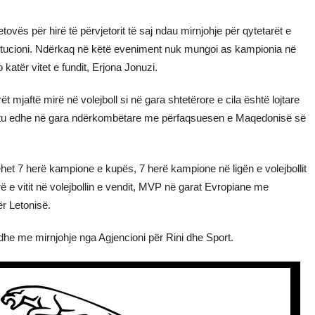
tovës për hirë të përvjetorit të saj ndau mirnjohje për qytetarët e
stitucioni. Ndërkaq në këtë eveniment nuk mungoi as kampionia në
o katër vitet e fundit, Erjona Jonuzi.
ët mjaftë mirë në volejboll si në gara shtetërore e cila është lojtare
 ashtu edhe në gara ndërkombëtare me përfaqsuesen e Maqedonisë së
 bëhet 7 herë kampione e kupës, 7 herë kampione në ligën e volejbollit
 e vitit në volejbollin e vendit, MVP në garat Evropiane me
r Letonisë.
he me mirnjohje nga Agjencioni për Rini dhe Sport.