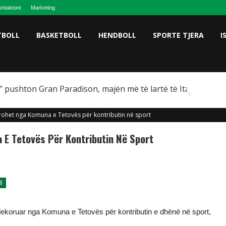
ntaktoni
Marketing
TBOLL
BASKETBOLL
HENDBOLL
SPORTE TJERA
I
 pushton Gran Paradison, majën më të lartë të Italisë
rohet nga Komuna e Tetovës për kontributin në sport
 E Tetovës Për Kontributin Në Sport
l
ë dekoruar nga Komuna e Tetovës për kontributin e dhënë në sport,