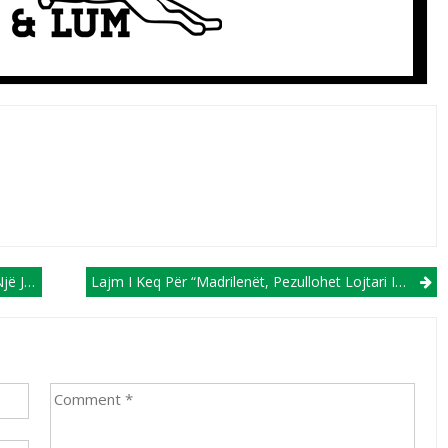
rim Lum
Lajm I Keq Për “madrilenët, Pezullohet Lojtari I Tyre Më I Mirë, Belligham