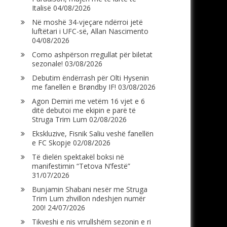
Italisë
04/08/2026
Në moshë 34-vjeçare ndërroi jetë
luftëtari i UFC-së, Allan Nascimento
04/08/2026
Como ashpërson rregullat për biletat
sezonale!
03/08/2026
Debutim ëndërrash për Olti Hysenin
me fanellën e Brøndby IF!
03/08/2026
Agon Demiri me vetëm 16 vjet e 6
ditë debutoi me ekipin e parë të
Struga Trim Lum
02/08/2026
Ekskluzive, Fisnik Saliu veshë fanellën
e FC Skopje
02/08/2026
Të dielën spektakël boksi në
manifestimin “Tetova N’festë”
31/07/2026
Bunjamin Shabani nesër me Struga
Trim Lum zhvillon ndeshjen numër
200!
24/07/2026
Tikveshi e nis vrrullshëm sezonin e ri