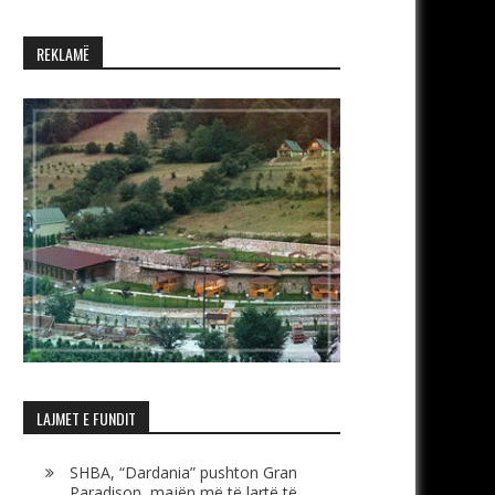
REKLAMË
LAJMET E FUNDIT
SHBA, “Dardania” pushton Gran
Paradison, majën më të lartë të