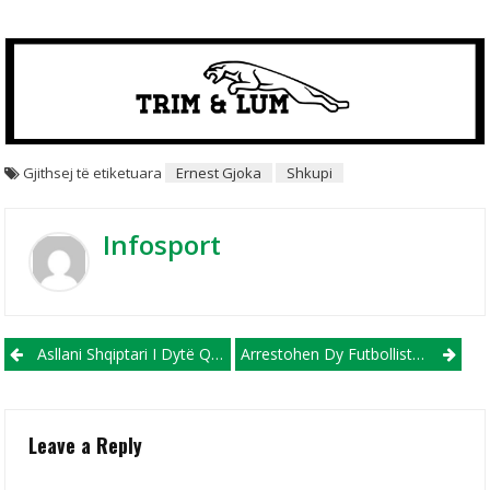
Gjithsej të etiketuara
Ernest Gjoka
Shkupi
Infosport
Post navigation
Asllani Shqiptari I Dytë Që Fiton Titullin Në “Serie A”
Arrestohen Dy Futbollistë Të Premierligës Angleze, Dyshohen Për Ngacmim Seksual
Leave a Reply