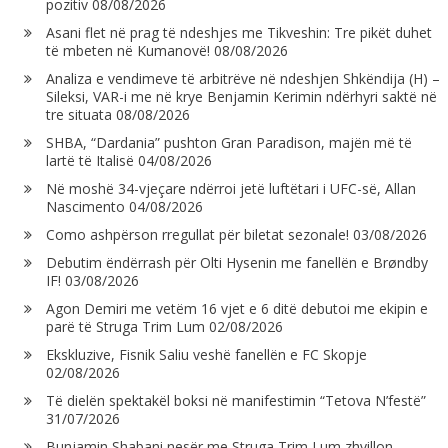
pozitiv
08/08/2026
Asani flet në prag të ndeshjes me Tikveshin: Tre pikët duhet
të mbeten në Kumanovë!
08/08/2026
Analiza e vendimeve të arbitrëve në ndeshjen Shkëndija (H) –
Sileksi, VAR-i me në krye Benjamin Kerimin ndërhyri saktë në
tre situata
08/08/2026
SHBA, “Dardania” pushton Gran Paradison, majën më të
lartë të Italisë
04/08/2026
Në moshë 34-vjeçare ndërroi jetë luftëtari i UFC-së, Allan
Nascimento
04/08/2026
Como ashpërson rregullat për biletat sezonale!
03/08/2026
Debutim ëndërrash për Olti Hysenin me fanellën e Brøndby
IF!
03/08/2026
Agon Demiri me vetëm 16 vjet e 6 ditë debutoi me ekipin e
parë të Struga Trim Lum
02/08/2026
Ekskluzive, Fisnik Saliu veshë fanellën e FC Skopje
02/08/2026
Të dielën spektakël boksi në manifestimin “Tetova N’festë”
31/07/2026
Bunjamin Shabani nesër me Struga Trim Lum zhvillon