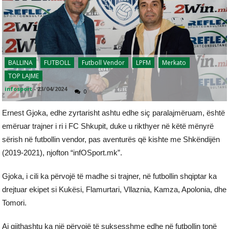
BALLINA
FUTBOLL
Futboll Vendor
LPFM
Merkato
TOP LAJME
infosport
-
23/04/2024
0
Ernest Gjoka, edhe zyrtarisht ashtu edhe siç paralajmëruam, është
emëruar trajner i ri i FC Shkupit, duke u rikthyer në këtë mënyrë
sërish në futbollin vendor, pas aventurës që kishte me Shkëndijën
(2019-2021), njofton “infOSport.mk”.
Gjoka, i cili ka përvojë të madhe si trajner, në futbollin shqiptar ka
drejtuar ekipet si Kukësi, Flamurtari, Vllaznia, Kamza, Apolonia, dhe
Tomori.
Ai gjithashtu ka një përvojë të suksesshme edhe në futbollin tonë