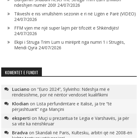
ndeshjen numër 200!
24/07/2026
Tikveshi e nis vrrullshëm sezonin e ri në Ligën e Parë (VIDEO)
24/07/2026
FFM vjen me një super lajm për tifozët e Shkëndijës!
24/07/2026
Ekipi i Struga Trim Lum u mirëprit nga numri 1 i Strugës,
Mendi Qyra
24/07/2026
KOMENTET E FUNDIT
Luciano
on
“Euro 2024”, Sylvinho: Ndeshja më e
rëndësishme, por në nëntor vendoset kualifikimi
Klodian
on
Lista përfundimtare e Italisë, ja tre “të
përjashtuarit” nga Mançini
eksperti
on
Muçi u prezantua te Legia e Varshavës, ja për
sa vite ka nënshkruar
Bradva
on
Skandali në Paris, Kultesku, arbitri që në 2008-ën