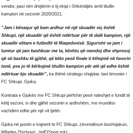
vendor, pasi nën drejtimin e tij ekipi i Shkëndijës arriti titullin
kampion në sezonin 2020/2021.
“Jam i kënaqur që kam ardhur në një skuadër siç është
Shkupi, një skuadër që është ndërtuar për të dalë kampion, një
skuadër elitare e futbollit të Maqedonisë. Sigurisht se jam i
lumtur që jam bashkuar me ta, kështu që mendoj dhe shpresoj
që së bashku të gjithë, që këto pesë finale ti kthejmë në favorin
tonë, pse jo të kërkojmë titullin kampion për atë që edhe është
ndërtuar kjo skuadër”
,
ka thënë strategu shqiptar, tani timonier i
FC Shkupi, Gjoka.
Kontrata e Gjokës me FC Shkupi përfshin pesë ndeshjet e fundit të
këtij sezoni, si dhe gjithë sezonin e ardhshëm, me mundësi
vazhdimi edhe për një vit tjetër.
Gjoka në postin e trajnerit te FC Shkupi, zëvendëson boshnjakun,
Mlladen Zhizhoviç. (infOSport.mk)