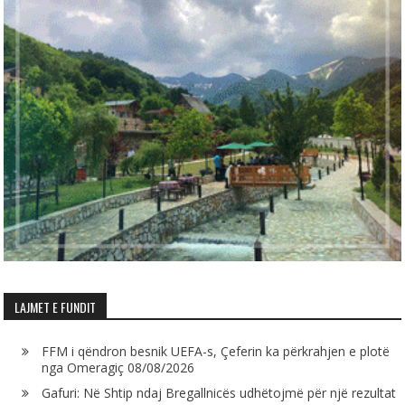
LAJMET E FUNDIT
FFM i qëndron besnik UEFA-s, Çeferin ka përkrahjen e plotë
nga Omeragiç
08/08/2026
Gafuri: Në Shtip ndaj Bregallnicës udhëtojmë për një rezultat