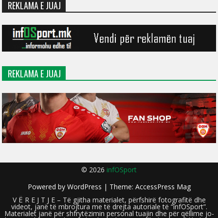
REKLAMA E JUAJ
REKLAMA E JUAJ
© 2026
infOSport
Powered by
WordPress
| Theme:
AccessPress Mag
V Ë R E J T J E – Të gjitha materialet, përfshirë fotografitë dhe
videot, janë të mbrojtura me të drejta autoriale të “infOSport”.
Materialet janë për shfrytëzimin personal tuajin dhe për qëllime jo-