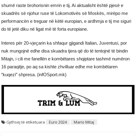
shumë raste brohorisnin emrin e tij. Ai aktualisht është pjesë e
skuadrës së njohur ruse të Lokomotivës së Moskës, mirëpo me
performancën e treguar në këtë europian, e ardhmja e tij me siguri
do të jetë diku në ligat më të forta europiane.
Interes për 20-vjeçarin ka shfaqur gjigandi Italian, Juventusi, por
nuk mungojnë edhe disa skuadra tjera që do të tentojnë të bindin
Mitajn, i cili me fanellën e kombëtares shqiptare tashmë numëron
16 paraqitje, po aq sa kishte zhvilluar edhe me kombëtaren
“kuqezi” shpresa. (infOSport.mk)
Gjithsej të etiketuara
Euro 2024
Mario Mitaj