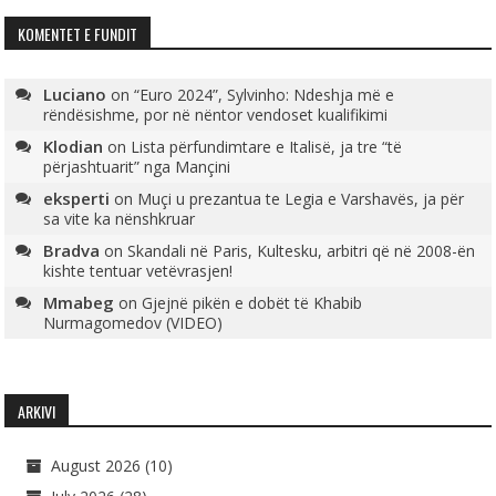
KOMENTET E FUNDIT
Luciano
on
“Euro 2024”, Sylvinho: Ndeshja më e
rëndësishme, por në nëntor vendoset kualifikimi
Klodian
on
Lista përfundimtare e Italisë, ja tre “të
përjashtuarit” nga Mançini
eksperti
on
Muçi u prezantua te Legia e Varshavës, ja për
sa vite ka nënshkruar
Bradva
on
Skandali në Paris, Kultesku, arbitri që në 2008-ën
kishte tentuar vetëvrasjen!
Mmabeg
on
Gjejnë pikën e dobët të Khabib
Nurmagomedov (VIDEO)
ARKIVI
August 2026
(10)