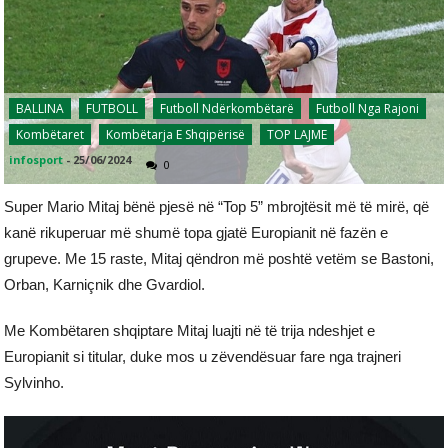
BALLINA
FUTBOLL
Futboll Ndërkombëtarë
Futboll Nga Rajoni
Kombëtaret
Kombëtarja E Shqipërisë
TOP LAJME
infosport
-
25/06/2024
0
Super Mario Mitaj bënë pjesë në “Top 5” mbrojtësit më të mirë, që
kanë rikuperuar më shumë topa gjatë Europianit në fazën e
grupeve. Me 15 raste, Mitaj qëndron më poshtë vetëm se Bastoni,
Orban, Karniçnik dhe Gvardiol.
Me Kombëtaren shqiptare Mitaj luajti në të trija ndeshjet e
Europianit si titular, duke mos u zëvendësuar fare nga trajneri
Sylvinho.