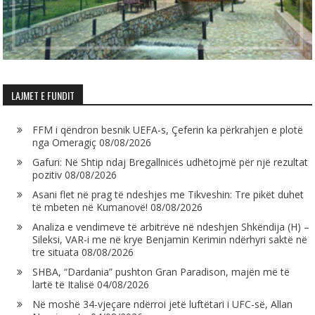
LAJMET E FUNDIT
FFM i qëndron besnik UEFA-s, Çeferin ka përkrahjen e plotë
nga Omeragiç
08/08/2026
Gafuri: Në Shtip ndaj Bregallnicës udhëtojmë për një rezultat
pozitiv
08/08/2026
Asani flet në prag të ndeshjes me Tikveshin: Tre pikët duhet
të mbeten në Kumanovë!
08/08/2026
Analiza e vendimeve të arbitrëve në ndeshjen Shkëndija (H) –
Sileksi, VAR-i me në krye Benjamin Kerimin ndërhyri saktë në
tre situata
08/08/2026
SHBA, “Dardania” pushton Gran Paradison, majën më të
lartë të Italisë
04/08/2026
Në moshë 34-vjeçare ndërroi jetë luftëtari i UFC-së, Allan