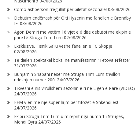
Nascimento
04/08/2026
Como ashpërson rregullat për biletat sezonale!
03/08/2026
Debutim ëndërrash për Olti Hysenin me fanellën e Brøndby
IF!
03/08/2026
Agon Demiri me vetëm 16 vjet e 6 ditë debutoi me ekipin e
parë të Struga Trim Lum
02/08/2026
Ekskluzive, Fisnik Saliu veshë fanellën e FC Skopje
02/08/2026
Të dielën spektakël boksi në manifestimin “Tetova N’festë”
31/07/2026
Bunjamin Shabani nesër me Struga Trim Lum zhvillon
ndeshjen numër 200!
24/07/2026
Tikveshi e nis vrrullshëm sezonin e ri në Ligën e Parë (VIDEO)
24/07/2026
FFM vjen me një super lajm për tifozët e Shkëndijës!
24/07/2026
Ekipi i Struga Trim Lum u mirëprit nga numri 1 i Strugës,
Mendi Qyra
24/07/2026