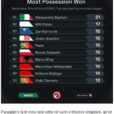
Paraqitjet e tij të mira ranë edhe në syrin e tifozëve shqiptarë, që në