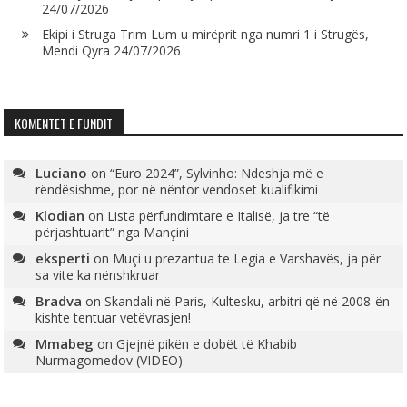
24/07/2026
Ekipi i Struga Trim Lum u mirëprit nga numri 1 i Strugës,
Mendi Qyra
24/07/2026
KOMENTET E FUNDIT
Luciano
on
“Euro 2024”, Sylvinho: Ndeshja më e
rëndësishme, por në nëntor vendoset kualifikimi
Klodian
on
Lista përfundimtare e Italisë, ja tre “të
përjashtuarit” nga Mançini
eksperti
on
Muçi u prezantua te Legia e Varshavës, ja për
sa vite ka nënshkruar
Bradva
on
Skandali në Paris, Kultesku, arbitri që në 2008-ën
kishte tentuar vetëvrasjen!
Mmabeg
on
Gjejnë pikën e dobët të Khabib
Nurmagomedov (VIDEO)