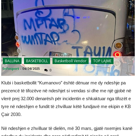
BALLINA
BASKETBOLL
Basketboll Vendor
TOP LAJME
infosport
-
04/04/2025
0
Klubi i basketbollit “Kumanovo” është dënuar me dy ndeshje pa
prezencë të tifozëve në ndeshjet si vendas si dhe me një gjobë në
vlerë prej 32.000 denarësh për incidentin e shkaktuar nga tifozët e
tyre në ndeshjen e fundit të zhvilluar këtë fundjavë me ekipin e KB
Çair 2030.
Në ndeshjen e zhvilluar të dielën, më 30 mars, gjatë nxemjes kanë