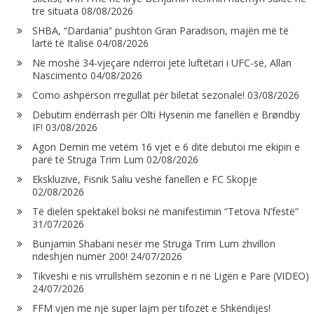
tre situata
08/08/2026
SHBA, “Dardania” pushton Gran Paradison, majën më të
lartë të Italisë
04/08/2026
Në moshë 34-vjeçare ndërroi jetë luftëtari i UFC-së, Allan
Nascimento
04/08/2026
Como ashpërson rregullat për biletat sezonale!
03/08/2026
Debutim ëndërrash për Olti Hysenin me fanellën e Brøndby
IF!
03/08/2026
Agon Demiri me vetëm 16 vjet e 6 ditë debutoi me ekipin e
parë të Struga Trim Lum
02/08/2026
Ekskluzive, Fisnik Saliu veshë fanellën e FC Skopje
02/08/2026
Të dielën spektakël boksi në manifestimin “Tetova N’festë”
31/07/2026
Bunjamin Shabani nesër me Struga Trim Lum zhvillon
ndeshjen numër 200!
24/07/2026
Tikveshi e nis vrrullshëm sezonin e ri në Ligën e Parë (VIDEO)
24/07/2026
FFM vjen me një super lajm për tifozët e Shkëndijës!