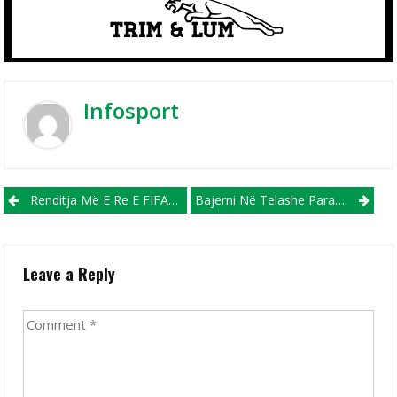
Infosport
Post navigation
Renditja Më E Re E FIFA-S: Ja Ku Ndodhen Shqipëria, Kosova Dhe Maqedonia
Bajerni Në Telashe Para Sfidës Ndaj Interit Në “Champions”, Dëmtohet Musiala!
Leave a Reply