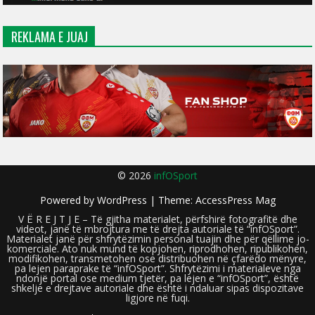
REKLAMA E JUAJ
© 2026
infOSport
Powered by
WordPress
| Theme:
AccessPress Mag
V Ë R E J T J E – Të gjitha materialet, përfshirë fotografitë dhe
videot, janë të mbrojtura me të drejta autoriale të “infOSport”.
Materialet janë për shfrytëzimin personal tuajin dhe për qëllime jo-
komerciale. Ato nuk mund të kopjohen, riprodhohen, ripublikohen,
modifikohen, transmetohen ose distribuohen në çfarëdo mënyre,
pa lejen paraprake të “infOSport”. Shfrytëzimi i materialeve nga
ndonjë portal ose medium tjetër, pa lejen e “infOSport”, është
shkelje e drejtave autoriale dhe është i ndaluar sipas dispozitave
ligjore në fuqi.