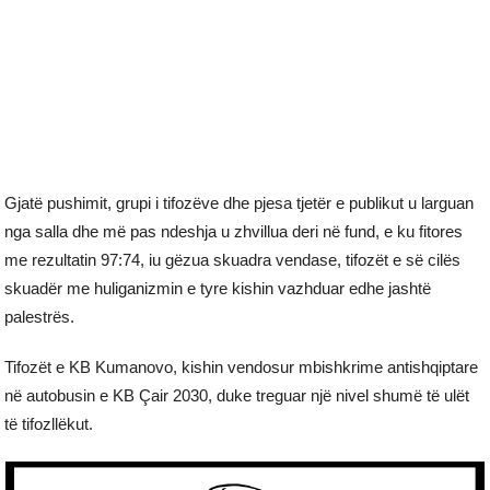
Gjatë pushimit, grupi i tifozëve dhe pjesa tjetër e publikut u larguan
nga salla dhe më pas ndeshja u zhvillua deri në fund, e ku fitores
me rezultatin 97:74, iu gëzua skuadra vendase, tifozët e së cilës
skuadër me huliganizmin e tyre kishin vazhduar edhe jashtë
palestrës.
Tifozët e KB Kumanovo, kishin vendosur mbishkrime antishqiptare
në autobusin e KB Çair 2030, duke treguar një nivel shumë të ulët
të tifozllëkut.