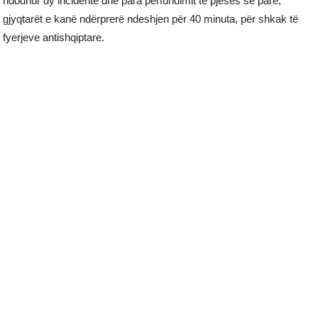
ndodhur dy incidente dhe para përfundimit të pjesës së parë,
gjyqtarët e kanë ndërprerë ndeshjen për 40 minuta, për shkak të
fyerjeve antishqiptare.