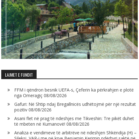
LAJMET E FUNDIT
FFM i qëndron besnik UEFA-s, Çeferin ka përkrahjen e plotë
nga Omeragiç
08/08/2026
Gafuri: Në Shtip ndaj Bregallnicës udhëtojmë për një rezultat
pozitiv
08/08/2026
Asani flet në prag të ndeshjes me Tikveshin: Tre pikët duhet
të mbeten në Kumanovë!
08/08/2026
Analiza e vendimeve të arbitrëve në ndeshjen Shkëndija (H) –
Sileksi, VAR-i me në krye Benjamin Kerimin ndërhyri saktë në