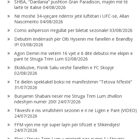
SHBA, “Dardania” pushton Gran Paradison, majën më të
lartë të Italisë
04/08/2026
Në moshë 34-vjeçare ndërroi jetë luftëtari i UFC-së, Allan
Nascimento
04/08/2026
Como ashpërson rregullat për biletat sezonale!
03/08/2026
Debutim ëndërrash për Olti Hysenin me fanellën e Brøndby
IF!
03/08/2026
Agon Demiri me vetëm 16 vjet e 6 ditë debutoi me ekipin e
parë të Struga Trim Lum
02/08/2026
Ekskluzive, Fisnik Saliu veshë fanellën e FC Skopje
02/08/2026
Të dielën spektakël boksi në manifestimin “Tetova N’festë”
31/07/2026
Bunjamin Shabani nesër me Struga Trim Lum zhvillon
ndeshjen numër 200!
24/07/2026
Tikveshi e nis vrrullshëm sezonin e ri në Ligën e Parë (VIDEO)
24/07/2026
FFM vjen me një super lajm për tifozët e Shkëndijës!
24/07/2026
Ekipi i Struga Trim Lum u mirëprit nga numri 1 i Strugës,