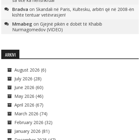
sa vite ka nënshkruar
Bradva
on
Skandali në Paris, Kultesku, arbitri që në 2008-ën
kishte tentuar vetëvrasjen!
Mmabeg
on
Gjejnë pikën e dobët të Khabib
Nurmagomedov (VIDEO)
ARKIVI
August 2026
(6)
July 2026
(28)
June 2026
(60)
May 2026
(46)
April 2026
(67)
March 2026
(74)
February 2026
(32)
January 2026
(81)
December 2025
(47)