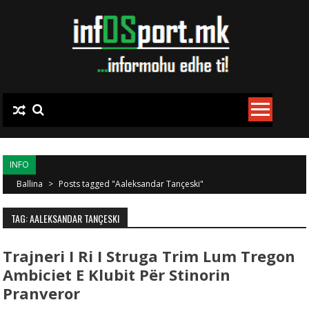
Skip to content
INFO
Ballina
>
Posts tagged "Aaleksandar Tançeski"
TAG: AALEKSANDAR TANÇESKI
Trajneri I Ri I Struga Trim Lum Tregon
Ambiciet E Klubit Për Stinorin
Pranveror