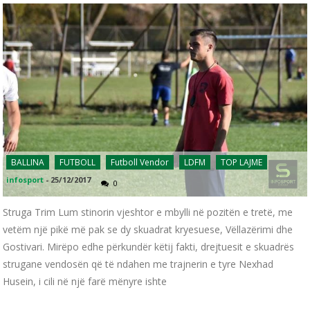
BALLINA
FUTBOLL
Futboll Vendor
LDFM
TOP LAJME
infosport
-
25/12/2017
0
Struga Trim Lum stinorin vjeshtor e mbylli në pozitën e tretë, me
vetëm një pikë më pak se dy skuadrat kryesuese, Vëllazërimi dhe
Gostivari. Mirëpo edhe përkundër këtij fakti, drejtuesit e skuadrës
strugane vendosën që të ndahen me trajnerin e tyre Nexhad
Husein, i cili në një farë mënyre ishte