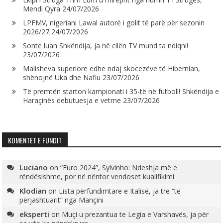
Mendi Qyra
24/07/2026
LPFMV, nigeriani Lawal autorë i golit të parë për sezonin
2026/27
24/07/2026
Sonte luan Shkëndija, ja në cilën TV mund ta ndiqni!
23/07/2026
Malisheva superiore edhe ndaj skocezëve të Hibernian,
shënojnë Uka dhe Nafiu
23/07/2026
Të premtën starton kampionati i 35-të në futboll! Shkëndija e
Haraçinës debutuesja e vetme
23/07/2026
KOMENTET E FUNDIT
Luciano
on
“Euro 2024”, Sylvinho: Ndeshja më e
rëndësishme, por në nëntor vendoset kualifikimi
Klodian
on
Lista përfundimtare e Italisë, ja tre “të
përjashtuarit” nga Mançini
eksperti
on
Muçi u prezantua te Legia e Varshavës, ja për