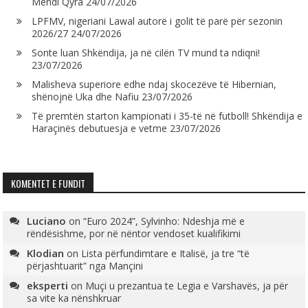
Mendi Qyra
24/07/2026
LPFMV, nigeriani Lawal autorë i golit të parë për sezonin
2026/27
24/07/2026
Sonte luan Shkëndija, ja në cilën TV mund ta ndiqni!
23/07/2026
Malisheva superiore edhe ndaj skocezëve të Hibernian,
shënojnë Uka dhe Nafiu
23/07/2026
Të premtën starton kampionati i 35-të në futboll! Shkëndija e
Haraçinës debutuesja e vetme
23/07/2026
KOMENTET E FUNDIT
Luciano
on
“Euro 2024”, Sylvinho: Ndeshja më e
rëndësishme, por në nëntor vendoset kualifikimi
Klodian
on
Lista përfundimtare e Italisë, ja tre “të
përjashtuarit” nga Mançini
eksperti
on
Muçi u prezantua te Legia e Varshavës, ja për
sa vite ka nënshkruar