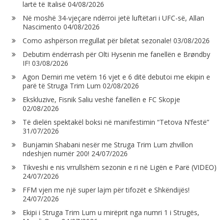
lartë të Italisë
04/08/2026
Në moshë 34-vjeçare ndërroi jetë luftëtari i UFC-së, Allan
Nascimento
04/08/2026
Como ashpërson rregullat për biletat sezonale!
03/08/2026
Debutim ëndërrash për Olti Hysenin me fanellën e Brøndby
IF!
03/08/2026
Agon Demiri me vetëm 16 vjet e 6 ditë debutoi me ekipin e
parë të Struga Trim Lum
02/08/2026
Ekskluzive, Fisnik Saliu veshë fanellën e FC Skopje
02/08/2026
Të dielën spektakël boksi në manifestimin “Tetova N’festë”
31/07/2026
Bunjamin Shabani nesër me Struga Trim Lum zhvillon
ndeshjen numër 200!
24/07/2026
Tikveshi e nis vrrullshëm sezonin e ri në Ligën e Parë (VIDEO)
24/07/2026
FFM vjen me një super lajm për tifozët e Shkëndijës!
24/07/2026
Ekipi i Struga Trim Lum u mirëprit nga numri 1 i Strugës,