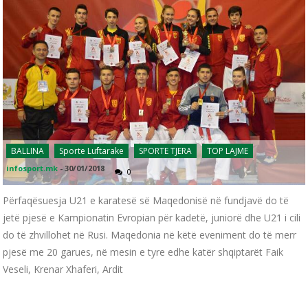
BALLINA
Sporte Luftarake
SPORTE TJERA
TOP LAJME
infosport.mk
-
30/01/2018
0
Përfaqësuesja U21 e karatesë së Maqedonisë në fundjavë do të
jetë pjesë e Kampionatin Evropian për kadetë, juniorë dhe U21 i cili
do të zhvillohet në Rusi. Maqedonia në këtë eveniment do të merr
pjesë me 20 garues, në mesin e tyre edhe katër shqiptarët Faik
Veseli, Krenar Xhaferi, Ardit