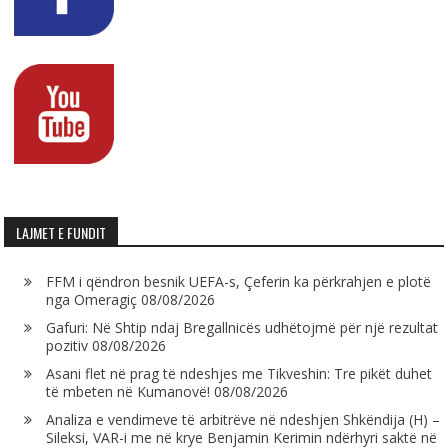
LAJMET E FUNDIT
FFM i qëndron besnik UEFA-s, Çeferin ka përkrahjen e plotë
nga Omeragiç
08/08/2026
Gafuri: Në Shtip ndaj Bregallnicës udhëtojmë për një rezultat
pozitiv
08/08/2026
Asani flet në prag të ndeshjes me Tikveshin: Tre pikët duhet
të mbeten në Kumanovë!
08/08/2026
Analiza e vendimeve të arbitrëve në ndeshjen Shkëndija (H) –
Sileksi, VAR-i me në krye Benjamin Kerimin ndërhyri saktë në