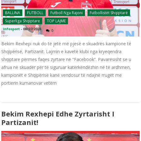
BALLINA
FUTBOLL
Futboll Nga Rajoni
Futbollistët Shqiptarë
Superliga Shqiptare
TOP LAJME
infosport
-
08/07/2023
0
Bekim Rexhepi nuk do të jetë më pjesë e skuadrës kampione të
Shqipërisë, Partizanit. Lajmin e kavetë klubi nga kryeqendra
shqiptare përmes faqes zyrtare në “Facebook”. Pavarësisht se u
afrua në skuadër për të siguruar katërkëndëzhin në të ardhmen,
kampionët e Shqipërisë kanë vendosur të ndajnë rrugët me
portierin kumanovar vetëm
Bekim Rexhepi Edhe Zyrtarisht I
Partizanit!