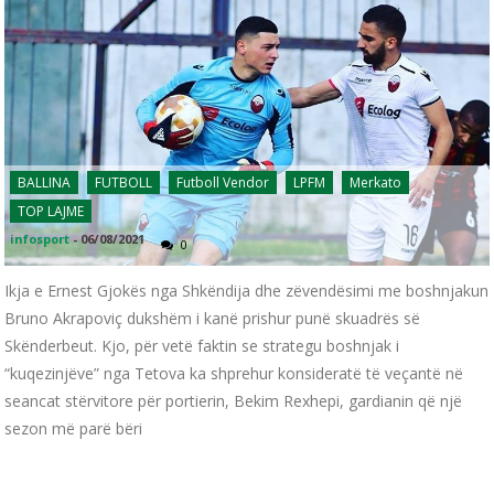
BALLINA
FUTBOLL
Futboll Vendor
LPFM
Merkato
TOP LAJME
infosport
-
06/08/2021
0
Ikja e Ernest Gjokës nga Shkëndija dhe zëvendësimi me boshnjakun
Bruno Akrapoviç dukshëm i kanë prishur punë skuadrës së
Skënderbeut. Kjo, për vetë faktin se strategu boshnjak i
“kuqezinjëve” nga Tetova ka shprehur konsideratë të veçantë në
seancat stërvitore për portierin, Bekim Rexhepi, gardianin që një
sezon më parë bëri