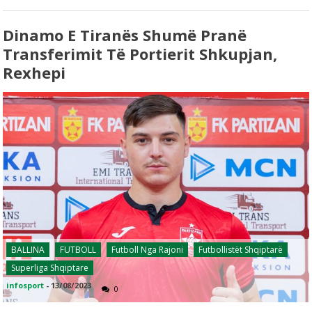
Dinamo E Tiranës Shumë Pranë
Transferimit Të Portierit Shkupjan,
Rexhepi
BALLINA
FUTBOLL
Futboll Nga Rajoni
Futbollistët Shqiptarë
Superliga Shqiptare
infosport
-
13/08/2023
0