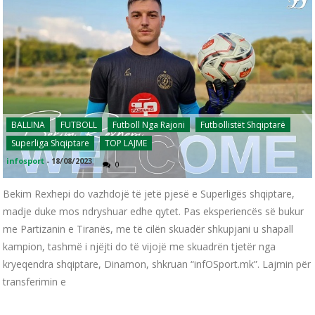
BALLINA
FUTBOLL
Futboll Nga Rajoni
Futbollistët Shqiptarë
Superliga Shqiptare
TOP LAJME
infosport
-
18/08/2023
0
Bekim Rexhepi do vazhdojë të jetë pjesë e Superligës shqiptare,
madje duke mos ndryshuar edhe qytet. Pas eksperiencës së bukur
me Partizanin e Tiranës, me të cilën skuadër shkupjani u shapall
kampion, tashmë i njëjti do të vijojë me skuadrën tjetër nga
kryeqendra shqiptare, Dinamon, shkruan “infOSport.mk”. Lajmin për
transferimin e