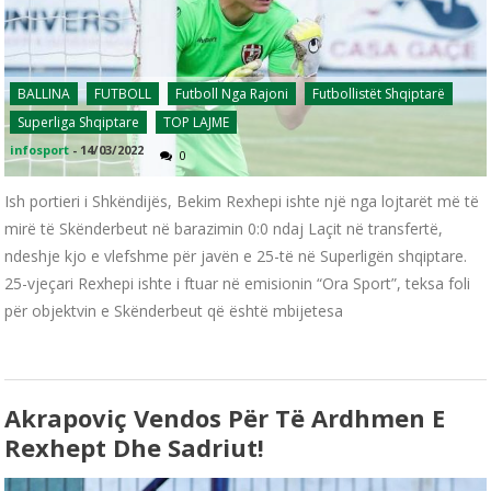
BALLINA
FUTBOLL
Futboll Nga Rajoni
Futbollistët Shqiptarë
Superliga Shqiptare
TOP LAJME
infosport
-
14/03/2022
0
Ish portieri i Shkëndijës, Bekim Rexhepi ishte një nga lojtarët më të
mirë të Skënderbeut në barazimin 0:0 ndaj Laçit në transfertë,
ndeshje kjo e vlefshme për javën e 25-të në Superligën shqiptare.
25-vjeçari Rexhepi ishte i ftuar në emisionin “Ora Sport”, teksa foli
për objektvin e Skënderbeut që është mbijetesa
Akrapoviç Vendos Për Të Ardhmen E
Rexhept Dhe Sadriut!