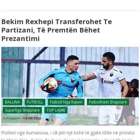
Bekim Rexhepi Transferohet Te
Partizani, Të Premtën Bëhet
Prezantimi
BALLINA
FUTBOLL
Futboll Nga Rajoni
Futbollistët Shqiptarë
Superliga Shqiptare
TOP LAJME
infosport
-
14/06/2022
0
Portieri nga Kumanova, i cili për një kohë të gjatë ishte në pronësi