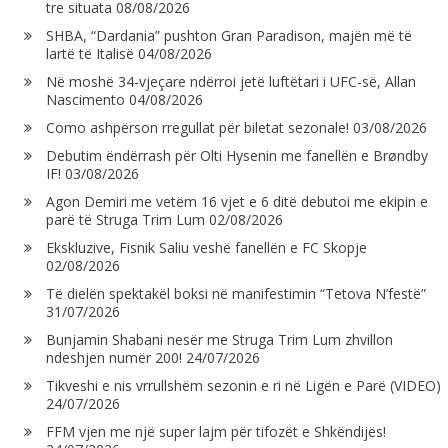
tre situata
08/08/2026
SHBA, “Dardania” pushton Gran Paradison, majën më të
lartë të Italisë
04/08/2026
Në moshë 34-vjeçare ndërroi jetë luftëtari i UFC-së, Allan
Nascimento
04/08/2026
Como ashpërson rregullat për biletat sezonale!
03/08/2026
Debutim ëndërrash për Olti Hysenin me fanellën e Brøndby
IF!
03/08/2026
Agon Demiri me vetëm 16 vjet e 6 ditë debutoi me ekipin e
parë të Struga Trim Lum
02/08/2026
Ekskluzive, Fisnik Saliu veshë fanellën e FC Skopje
02/08/2026
Të dielën spektakël boksi në manifestimin “Tetova N’festë”
31/07/2026
Bunjamin Shabani nesër me Struga Trim Lum zhvillon
ndeshjen numër 200!
24/07/2026
Tikveshi e nis vrrullshëm sezonin e ri në Ligën e Parë (VIDEO)
24/07/2026
FFM vjen me një super lajm për tifozët e Shkëndijës!