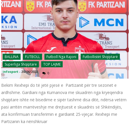
BALLINA
FUTBOLL
Futboll Nga Rajoni
Futbollistët Shqiptarë
Superliga Shqiptare
TOP LAJME
infosport
-
20/06/2022
0
Bekim Rexhepi do të jetë pjesë e Partizanit për tre sezonet e
ardhshme. Gardiani nga Kumanova me skuadrën nga kryeqendra
shqiptare ishte në bisedime e sipër tashmë disa ditë, ndërsa vetëm
pasi arritën marrëveshje me drejtuesit e skuadrës së Shkëndijës,
ata konfirmuan transferimin e gardianit 25-vjeçar. Rexhepi me
Partizanin ka nënshkruar