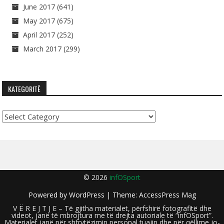
June 2017
(641)
May 2017
(675)
April 2017
(252)
March 2017
(299)
KATEGORITË
Kategoritë
© 2026
infOSport
Powered by
WordPress
| Theme:
AccessPress Mag
V Ë R E J T J E – Të gjitha materialet, përfshirë fotografitë dhe
videot, janë të mbrojtura me të drejta autoriale të “infOSport”.
Materialet janë për shfrytëzimin personal tuajin dhe për qëllime jo-