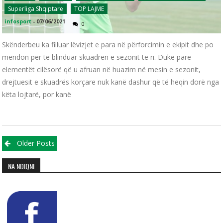
Superliga Shqiptare
TOP LAJME
infosport
-
07/06/2021
0
Skënderbeu ka filluar lëvizjet e para në përforcimin e ekipit dhe po
mendon për të blinduar skuadrën e sezonit të ri. Duke parë
elementët cilësorë që u afruan në huazim në mesin e sezonit,
drejtuesit e skuadrës korçare nuk kanë dashur që të heqin dorë nga
këta lojtarë, por kanë
Posts navigation
Older Posts
NA NDIQNI