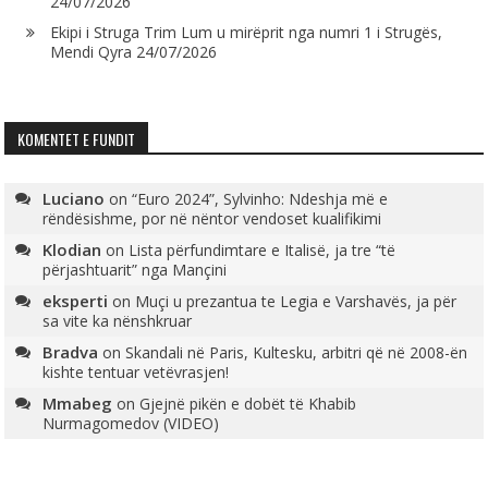
24/07/2026
Ekipi i Struga Trim Lum u mirëprit nga numri 1 i Strugës,
Mendi Qyra
24/07/2026
KOMENTET E FUNDIT
Luciano
on
“Euro 2024”, Sylvinho: Ndeshja më e
rëndësishme, por në nëntor vendoset kualifikimi
Klodian
on
Lista përfundimtare e Italisë, ja tre “të
përjashtuarit” nga Mançini
eksperti
on
Muçi u prezantua te Legia e Varshavës, ja për
sa vite ka nënshkruar
Bradva
on
Skandali në Paris, Kultesku, arbitri që në 2008-ën
kishte tentuar vetëvrasjen!
Mmabeg
on
Gjejnë pikën e dobët të Khabib
Nurmagomedov (VIDEO)