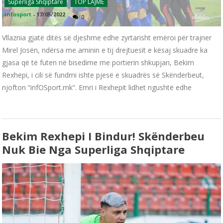
Superliga Shqiptare
TOP LAJME
infosport
-
17/05/2022
0
Vllaznia gjatë ditës së djeshme edhe zyrtarisht emëroi për trajner
Mirel Josën, ndërsa me aminin e tij drejtuesit e kësaj skuadre ka
gjasa që të futen në bisedime me portierin shkupjan, Bekim
Rexhepi, i cili së fundmi ishte pjesë e skuadrës së Skënderbeut,
njofton “infOSport.mk”. Emri i Rexhepit lidhet ngushtë edhe
Bekim Rexhepi I Bindur! Skënderbeu
Nuk Bie Nga Superliga Shqiptare