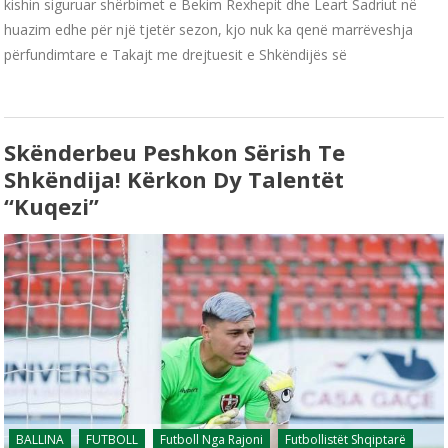
kishin siguruar shërbimet e Bekim Rexhepit dhe Leart Sadriut në
huazim edhe për një tjetër sezon, kjo nuk ka qenë marrëveshja
përfundimtare e Takajt me drejtuesit e Shkëndijës së
Skënderbeu Peshkon Sërish Te
Shkëndija! Kërkon Dy Talentët
“kuqezi”
BALLINA
FUTBOLL
Futboll Nga Rajoni
Futbollistët Shqiptarë