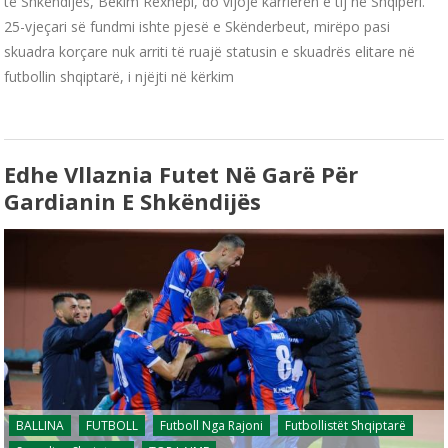
të Shkëndijës, Bekim Rexhepi, do vijojë karrierën e tij në Shqipëri.
25-vjeçari së fundmi ishte pjesë e Skënderbeut, mirëpo pasi
skuadra korçare nuk arriti të ruajë statusin e skuadrës elitare në
futbollin shqiptarë, i njëjti në kërkim
Edhe Vllaznia Futet Në Garë Për
Gardianin E Shkëndijës
BALLINA
FUTBOLL
Futboll Nga Rajoni
Futbollistët Shqiptarë