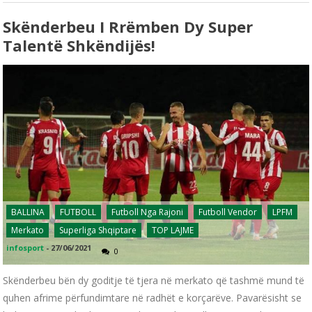
Skënderbeu I Rrëmben Dy Super
Talentë Shkëndijës!
BALLINA
FUTBOLL
Futboll Nga Rajoni
Futboll Vendor
LPFM
Merkato
Superliga Shqiptare
TOP LAJME
infosport
-
27/06/2021
0
Skënderbeu bën dy goditje të tjera në merkato që tashmë mund të
quhen afrime përfundimtare në radhët e korçarëve. Pavarësisht se