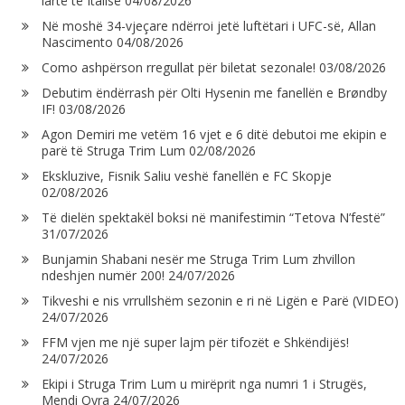
lartë të Italisë
04/08/2026
Në moshë 34-vjeçare ndërroi jetë luftëtari i UFC-së, Allan
Nascimento
04/08/2026
Como ashpërson rregullat për biletat sezonale!
03/08/2026
Debutim ëndërrash për Olti Hysenin me fanellën e Brøndby
IF!
03/08/2026
Agon Demiri me vetëm 16 vjet e 6 ditë debutoi me ekipin e
parë të Struga Trim Lum
02/08/2026
Ekskluzive, Fisnik Saliu veshë fanellën e FC Skopje
02/08/2026
Të dielën spektakël boksi në manifestimin “Tetova N’festë”
31/07/2026
Bunjamin Shabani nesër me Struga Trim Lum zhvillon
ndeshjen numër 200!
24/07/2026
Tikveshi e nis vrrullshëm sezonin e ri në Ligën e Parë (VIDEO)
24/07/2026
FFM vjen me një super lajm për tifozët e Shkëndijës!
24/07/2026
Ekipi i Struga Trim Lum u mirëprit nga numri 1 i Strugës,
Mendi Qyra
24/07/2026