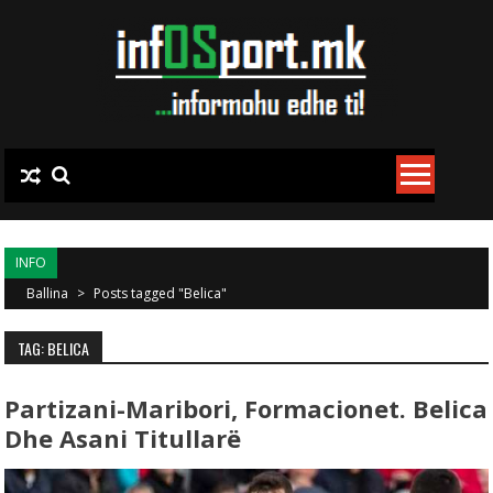
Skip to content
INFO
Ballina
>
Posts tagged "Belica"
TAG: BELICA
Partizani-Maribori, Formacionet. Belica
Dhe Asani Titullarë