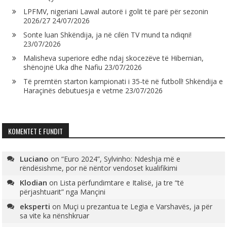
LPFMV, nigeriani Lawal autorë i golit të parë për sezonin
2026/27
24/07/2026
Sonte luan Shkëndija, ja në cilën TV mund ta ndiqni!
23/07/2026
Malisheva superiore edhe ndaj skocezëve të Hibernian,
shënojnë Uka dhe Nafiu
23/07/2026
Të premtën starton kampionati i 35-të në futboll! Shkëndija e
Haraçinës debutuesja e vetme
23/07/2026
KOMENTET E FUNDIT
Luciano
on
“Euro 2024”, Sylvinho: Ndeshja më e
rëndësishme, por në nëntor vendoset kualifikimi
Klodian
on
Lista përfundimtare e Italisë, ja tre “të
përjashtuarit” nga Mançini
eksperti
on
Muçi u prezantua te Legia e Varshavës, ja për
sa vite ka nënshkruar