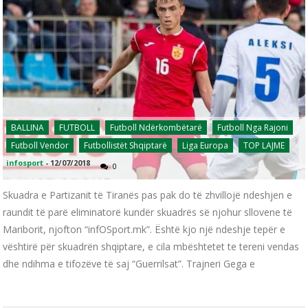
BALLINA
FUTBOLL
Futboll Ndërkombëtarë
Futboll Nga Rajoni
Futboll Vendor
Futbollistët Shqiptarë
Liga Europa
TOP LAJME
infosport
-
12/07/2018
0
Skuadra e Partizanit të Tiranës pas pak do të zhvillojë ndeshjen e
raundit të parë eliminatorë kundër skuadrës së njohur sllovene të
Mariborit, njofton “infOSport.mk”. Është kjo një ndeshje tepër e
vështirë për skuadrën shqiptare, e cila mbështetet te tereni vendas
dhe ndihma e tifozëve të saj “Guerrilsat”. Trajneri Gega e