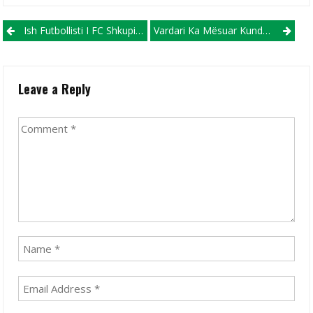
Post navigation
Ish Futbollisti I FC Shkupit, Bajrami, Te Spartak Trnava Prezantohet Nga Legjenda E Liverpullit, Shkrtell!
Vardari Ka Mësuar Kundërshtarin Në Eliminatoret E Ligës Së Kampionëve
Leave a Reply