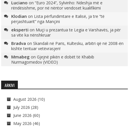
Luciano
on
“Euro 2024”, Sylvinho: Ndeshja më e
rëndësishme, por në nëntor vendoset kualifikimi
Klodian
on
Lista përfundimtare e Italisë, ja tre “të
përjashtuarit” nga Mançini
eksperti
on
Muçi u prezantua te Legia e Varshavës, ja për
sa vite ka nënshkruar
Bradva
on
Skandali në Paris, Kultesku, arbitri që në 2008-ën
kishte tentuar vetëvrasjen!
Mmabeg
on
Gjejnë pikën e dobët të Khabib
Nurmagomedov (VIDEO)
ARKIVI
August 2026
(10)
July 2026
(28)
June 2026
(60)
May 2026
(46)