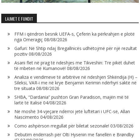
LAJMET E FUNDIT
FFM i qëndron besnik UEFA-s, Çeferin ka përkrahjen e plotë
nga Omeragiç
08/08/2026
Gafuri: Në Shtip ndaj Bregallnicës udhëtojmë për një rezultat
pozitiv
08/08/2026
Asani flet në prag të ndeshjes me Tikveshin: Tre pikët duhet
të mbeten në Kumanovë!
08/08/2026
Analiza e vendimeve të arbitrëve në ndeshjen Shkëndija (H) –
Sileksi, VAR-i me në krye Benjamin Kerimin ndërhyri saktë në
tre situata
08/08/2026
SHBA, “Dardania” pushton Gran Paradison, majën më të
lartë të Italisë
04/08/2026
Në moshë 34-vjeçare ndërroi jetë luftëtari i UFC-së, Allan
Nascimento
04/08/2026
Como ashpërson rregullat për biletat sezonale!
03/08/2026
Debutim ëndërrash për Olti Hysenin me fanellën e Brøndby