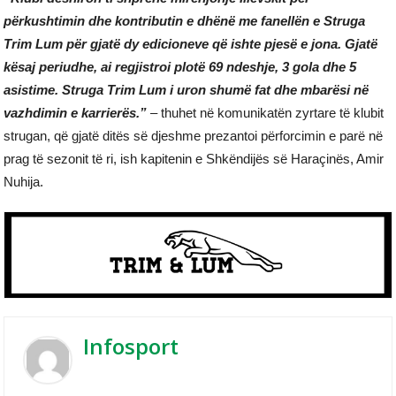
përkushtimin dhe kontributin e dhënë me fanellën e Struga
Trim Lum për gjatë dy edicioneve që ishte pjesë e jona. Gjatë
kësaj periudhe, ai regjistroi plotë 69 ndeshje, 3 gola dhe 5
asistime. Struga Trim Lum i uron shumë fat dhe mbarësi në
vazhdimin e karrierës.”
– thuhet në komunikatën zyrtare të klubit
strugan, që gjatë ditës së djeshme prezantoi përforcimin e parë në
prag të sezonit të ri, ish kapitenin e Shkëndijës së Haraçinës, Amir
Nuhija.
Infosport