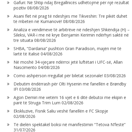
Gafuri: Në Shtip ndaj Bregallnicës udhëtojmë për një rezultat
pozitiv
08/08/2026
Asani flet në prag të ndeshjes me Tikveshin: Tre pikët duhet
të mbeten në Kumanovë!
08/08/2026
Analiza e vendimeve të arbitrëve në ndeshjen Shkëndija (H) –
Sileksi, VAR-i me në krye Benjamin Kerimin ndërhyri saktë në
tre situata
08/08/2026
SHBA, “Dardania” pushton Gran Paradison, majën më të
lartë të Italisë
04/08/2026
Në moshë 34-vjeçare ndërroi jetë luftëtari i UFC-së, Allan
Nascimento
04/08/2026
Como ashpërson rregullat për biletat sezonale!
03/08/2026
Debutim ëndërrash për Olti Hysenin me fanellën e Brøndby
IF!
03/08/2026
Agon Demiri me vetëm 16 vjet e 6 ditë debutoi me ekipin e
parë të Struga Trim Lum
02/08/2026
Ekskluzive, Fisnik Saliu veshë fanellën e FC Skopje
02/08/2026
Të dielën spektakël boksi në manifestimin “Tetova N’festë”
31/07/2026