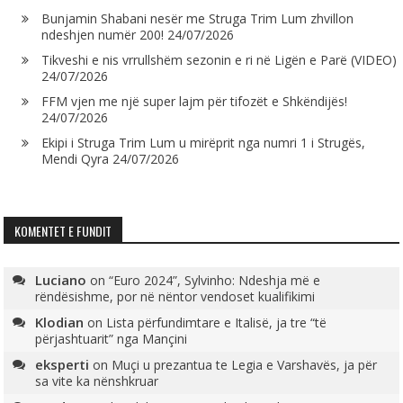
Bunjamin Shabani nesër me Struga Trim Lum zhvillon
ndeshjen numër 200!
24/07/2026
Tikveshi e nis vrrullshëm sezonin e ri në Ligën e Parë (VIDEO)
24/07/2026
FFM vjen me një super lajm për tifozët e Shkëndijës!
24/07/2026
Ekipi i Struga Trim Lum u mirëprit nga numri 1 i Strugës,
Mendi Qyra
24/07/2026
KOMENTET E FUNDIT
Luciano
on
“Euro 2024”, Sylvinho: Ndeshja më e
rëndësishme, por në nëntor vendoset kualifikimi
Klodian
on
Lista përfundimtare e Italisë, ja tre “të
përjashtuarit” nga Mançini
eksperti
on
Muçi u prezantua te Legia e Varshavës, ja për
sa vite ka nënshkruar