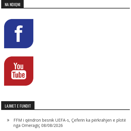
NA NDIQNI
LAJMET E FUNDIT
FFM i qëndron besnik UEFA-s, Çeferin ka përkrahjen e plotë
nga Omeragiç
08/08/2026