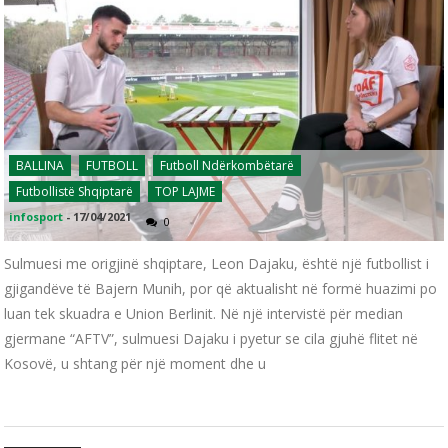
BALLINA
FUTBOLL
Futboll Ndërkombëtarë
Futbollistë Shqiptarë
TOP LAJME
infosport
-
17/04/2021
0
Sulmuesi me origjinë shqiptare, Leon Dajaku, është një futbollist i
gjigandëve të Bajern Munih, por që aktualisht në formë huazimi po
luan tek skuadra e Union Berlinit. Në një intervistë për median
gjermane “AFTV”, sulmuesi Dajaku i pyetur se cila gjuhë flitet në
Kosovë, u shtang për një moment dhe u