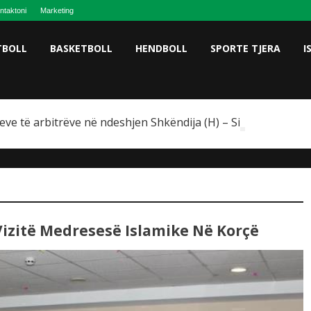
ntaktoni
Marketing
TBOLL
BASKETBOLL
HENDBOLL
SPORTE TJERA
I
eve të arbitrëve në ndeshjen Shkëndija (H) – Sileksi, VAR-i 
Vizitë Medresesë Islamike Në Korçë