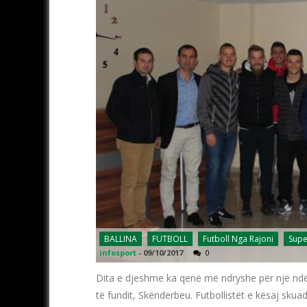
BALLINA
FUTBOLL
Futboll Nga Rajoni
Supe
infosport
-
09/10/2017
0
Dita e djeshme ka qenë më ndryshe për një ndë
të fundit, Skënderbeu. Futbollistët e kësaj skuadr