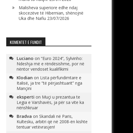
Malisheva superiore edhe ndaj
skocezëve të Hibernian, shënojnë
Uka dhe Nafiu
23/07/2026
KOMENTET E FUNDIT
Luciano
on
“Euro 2024”, Sylvinho:
Ndeshja më e rëndësishme, por në
nëntor vendoset kualifikimi
Klodian
on
Lista përfundimtare e
Italisë, ja tre “të përjashtuarit” nga
Mançini
eksperti
on
Muçi u prezantua te
Legia e Varshavës, ja për sa vite ka
nënshkruar
Bradva
on
Skandali në Paris,
Kultesku, arbitri që në 2008-ën kishte
tentuar vetëvrasjen!