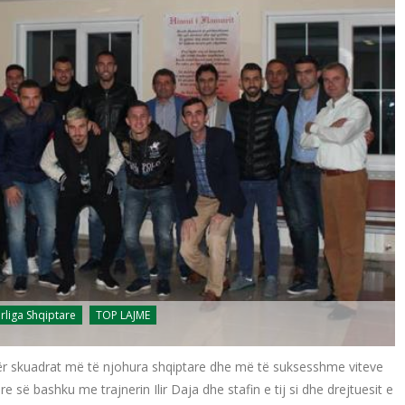
rliga Shqiptare
TOP LAJME
r skuadrat më të njohura shqiptare dhe më të suksesshme viteve
e së bashku me trajnerin Ilir Daja dhe stafin e tij si dhe drejtuesit e