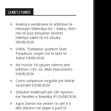
LAJMET E FUNDIT
Analiza e vendimeve të arbitrëve në
ndeshjen Shkëndija (H) – Sileksi, VAR-i
me në krye Benjamin Kerimin
ndërhyri saktë në tre situata
08/08/2026
SHBA, “Dardania” pushton Gran
Paradison, majën më të lartë të
Italisë
04/08/2026
Në moshë 34-vjeçare ndërroi jetë
luftëtari i UFC-së, Allan Nascimento
04/08/2026
Como ashpërson rregullat për biletat
sezonale!
03/08/2026
Debutim ëndërrash për Olti Hysenin
me fanellën e Brøndby IF!
03/08/2026
Agon Demiri me vetëm 16 vjet e 6
ditë debutoi me ekipin e parë të