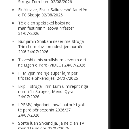
Struga Trim Lum
02/08/2026
Ekskluzive, Fisnik Saliu veshë fanellën
e FC Skopje
02/08/2026
Të dielën spektakël boksi në
manifestimin “Tetova N’festë”
31/07/2026
Bunjamin Shabani nesër me Struga
Trim Lum zhvillon ndeshjen numër
200!
24/07/2026
Tikveshi e nis vrrullshëm sezonin e ri
në Ligën e Parë (VIDEO)
24/07/2026
FFM vjen me një super lajm për
tifozët e Shkëndijës!
24/07/2026
Ekipi i Struga Trim Lum u mirëprit nga
numri 1 i Strugës, Mendi Qyra
24/07/2026
LPFMV, nigeriani Lawal autorë i golit
të parë për sezonin 2026/27
24/07/2026
Sonte luan Shkëndija, ja në cilën TV
mund ta ndiqni!
23/07/2026