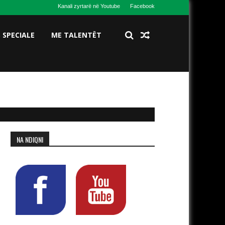
Kanali zyrtarë në Youtube
Facebook
S SPECIALE
ME TALENTËT
me në krye Benjamin Kerimin ndërhyri saktë në tre situata
NA NDIQNI