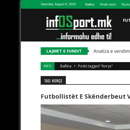
Skip to content
Saturday, August 8, 2026
Ballina
Rreth nesh
Na ko
FU
Analiza e vendim
LAJMET E FUNDIT
INFO
Ballina
>
Posts tagged "Korçe"
TAG: KORÇE
Futbollistët E Skënderbeut 