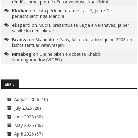
rëndësishme, por në nëntor vendoset kualifikimi
Klodian
on
Lista përfundimtare e Italisë, ja tre “të
përjashtuarit” nga Mançini
eksperti
on
Muçi u prezantua te Legia e Varshavës, ja për
sa vite ka nënshkruar
Bradva
on
Skandali në Paris, Kultesku, arbitri që në 2008-ën
kishte tentuar vetëvrasjen!
Mmabeg
on
Gjejnë pikën e dobët të Khabib
Nurmagomedov (VIDEO)
ARKIVI
August 2026
(10)
July 2026
(28)
June 2026
(60)
May 2026
(46)
April 2026
(67)