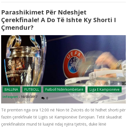
Parashikimet Për Ndeshjet
Çerekfinale! A Do Të Ishte Ky Shorti I
Çmendur?
BALLINA
FUTBOLL
Futboll Ndërkombëtarë
Liga E Kampionëve
infosport
-
16/03/2017
0
Të premten nga ora 12:00 në Nion të Zvicrës do të hidhet shorti për
fazën çerekfinale të Ligës së Kampionëve Evropian. Tetë skuadrat
çerekfinaliste mund të luajnë ndaj njëra tjetrës, duke lënë