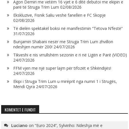
Agon Demiri me vetëm 16 vjet e 6 ditë debutoi me ekipin e
parë të Struga Trim Lum
02/08/2026
Ekskluzive, Fisnik Saliu veshë fanellën e FC Skopje
02/08/2026
Të dielën spektakël boksi në manifestimin “Tetova N’festë”
31/07/2026
Bunjamin Shabani nesër me Struga Trim Lum zhvillon
ndeshjen numër 200!
24/07/2026
Tikveshi e nis vrrullshëm sezonin e ri në Ligën e Parë (VIDEO)
24/07/2026
FFM vjen me një super lajm për tifozët e Shkëndijës!
24/07/2026
Ekipi i Struga Trim Lum u mirëprit nga numri 1 i Strugës,
Mendi Qyra
24/07/2026
KOMENTET E FUNDIT
Luciano
on
“Euro 2024”, Sylvinho: Ndeshja më e