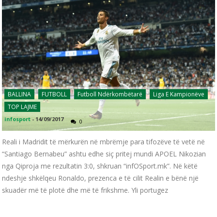
BALLINA
FUTBOLL
Futboll Ndërkombëtarë
Liga E Kampionëve
TOP LAJME
infosport
-
14/09/2017
0
Reali i Madridit të mërkurën në mbrëmje para tifozëve të vetë në
“Santiago Bernabeu” ashtu edhe siç pritej mundi APOEL Nikozian
nga Qiproja me rezultatin 3:0, shkruan “infOSport.mk”. Në këtë
ndeshje shkëlqeu Ronaldo, prezenca e të cilit Realin e bënë një
skuadër më të plotë dhe më të frikshme. Yli portugez