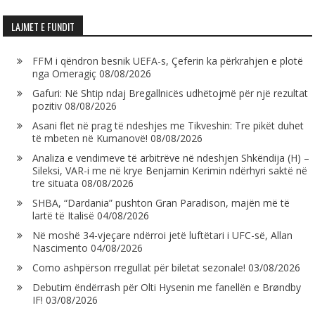
LAJMET E FUNDIT
FFM i qëndron besnik UEFA-s, Çeferin ka përkrahjen e plotë
nga Omeragiç
08/08/2026
Gafuri: Në Shtip ndaj Bregallnicës udhëtojmë për një rezultat
pozitiv
08/08/2026
Asani flet në prag të ndeshjes me Tikveshin: Tre pikët duhet
të mbeten në Kumanovë!
08/08/2026
Analiza e vendimeve të arbitrëve në ndeshjen Shkëndija (H) –
Sileksi, VAR-i me në krye Benjamin Kerimin ndërhyri saktë në
tre situata
08/08/2026
SHBA, “Dardania” pushton Gran Paradison, majën më të
lartë të Italisë
04/08/2026
Në moshë 34-vjeçare ndërroi jetë luftëtari i UFC-së, Allan
Nascimento
04/08/2026
Como ashpërson rregullat për biletat sezonale!
03/08/2026
Debutim ëndërrash për Olti Hysenin me fanellën e Brøndby
IF!
03/08/2026