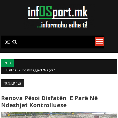
Skip to content
INFO
Ballina
>
Posts tagged "Maçva"
TAG: MAÇVA
Renova Pësoi Disfatën E Parë Në
Ndeshjet Kontrolluese