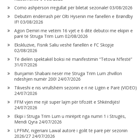
Como ashpërson rregullat për biletat sezonale!
03/08/2026
Debutim ëndërrash për Olti Hysenin me fanellën e Brøndby
IF!
03/08/2026
Agon Demiri me vetëm 16 vjet e 6 ditë debutoi me ekipin e
parë të Struga Trim Lum
02/08/2026
Ekskluzive, Fisnik Saliu veshë fanellën e FC Skopje
02/08/2026
Të dielën spektakël boksi në manifestimin “Tetova N’festë”
31/07/2026
Bunjamin Shabani nesër me Struga Trim Lum zhvillon
ndeshjen numër 200!
24/07/2026
Tikveshi e nis vrrullshëm sezonin e ri në Ligën e Parë (VIDEO)
24/07/2026
FFM vjen me një super lajm për tifozët e Shkëndijës!
24/07/2026
Ekipi i Struga Trim Lum u mirëprit nga numri 1 i Strugës,
Mendi Qyra
24/07/2026
LPFMV, nigeriani Lawal autorë i golit të parë për sezonin
2026/27
24/07/2026