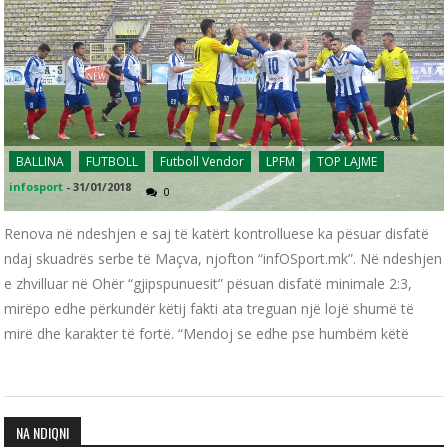
BALLINA
FUTBOLL
Futboll Vendor
LPFM
TOP LAJME
infosport
-
31/01/2018
0
Renova në ndeshjen e saj të katërt kontrolluese ka pësuar disfatë
ndaj skuadrës serbe të Maçva, njofton “infOSport.mk”. Në ndeshjen
e zhvilluar në Ohër “gjipspunuesit” pësuan disfatë minimale 2:3,
mirëpo edhe përkundër këtij fakti ata treguan një lojë shumë të
mirë dhe karakter të fortë. “Mendoj se edhe pse humbëm këtë
NA NDIQNI