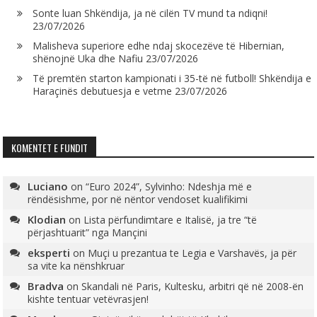
Sonte luan Shkëndija, ja në cilën TV mund ta ndiqni!
23/07/2026
Malisheva superiore edhe ndaj skocezëve të Hibernian,
shënojnë Uka dhe Nafiu
23/07/2026
Të premtën starton kampionati i 35-të në futboll! Shkëndija e
Haraçinës debutuesja e vetme
23/07/2026
KOMENTET E FUNDIT
Luciano
on
“Euro 2024”, Sylvinho: Ndeshja më e
rëndësishme, por në nëntor vendoset kualifikimi
Klodian
on
Lista përfundimtare e Italisë, ja tre “të
përjashtuarit” nga Mançini
eksperti
on
Muçi u prezantua te Legia e Varshavës, ja për
sa vite ka nënshkruar
Bradva
on
Skandali në Paris, Kultesku, arbitri që në 2008-ën
kishte tentuar vetëvrasjen!