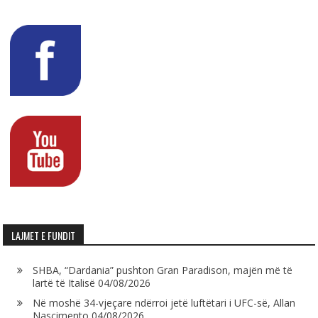
LAJMET E FUNDIT
SHBA, “Dardania” pushton Gran Paradison, majën më të
lartë të Italisë
04/08/2026
Në moshë 34-vjeçare ndërroi jetë luftëtari i UFC-së, Allan
Nascimento
04/08/2026